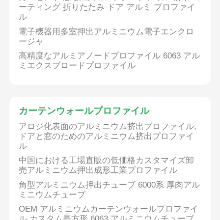
ーティング 折りたたみ ドア アルミ プロファイ
ル
工場 ツアー
電子機器用多室押出アルミニウム電子エンクロ
ージャ
高精度なアルミアノードプロファイル 6063 アル
品質管理
ミエクスプロードプロファイル
お問い合わせ
カーテンウォールプロファイル
ニュース
アロジ化表面のアルミニウム挤出プロファイル,
ドアと窓のためのアルミニウム挤出プロファイ
ル
見積もりを依頼する
中国における工場直販の低価格カスタマイズ卸
売アルミニウム押出成形工業プロファイル
押出アルミニウムプロファイル
角型アルミニウム押出チューブ 6000系 厚肉アル
ミニウムチューブ
OEM アルミニウムカーテンウォールプロファイ
アルミ製のキッチンプロファイル
ル カスタム長方形 6063 アルミニウムチューブ