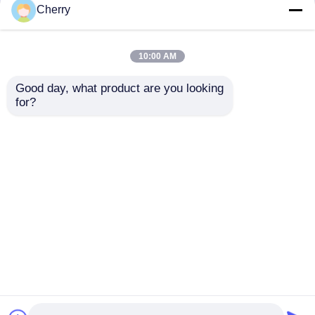
ワイト 押出成形アルミニウムドアプロファイル
Cherry
10:00 AM
木製の終わりのアルミニウム プロフィール
Good day, what product are you looking 
Windows are made using aluminum profiles that
for?
are custom-designed through extrusion.
アルミ製のトリムプロファイル
アルミニウム製の三角管,三角型アルミニウム製
の挤出管プロファイル
ホーム
企業情報
お問い合わせ
Desktop Site
地図
プライバシーポリシー規約
品質
押出アルミニウムプロファイル
中国工