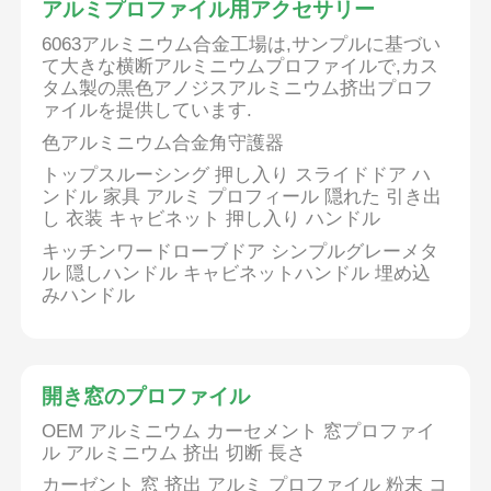
アルミプロファイル用アクセサリー
6063アルミニウム合金工場は,サンプルに基づい
て大きな横断アルミニウムプロファイルで,カス
タム製の黒色アノジスアルミニウム挤出プロフ
ァイルを提供しています.
色アルミニウム合金角守護器
トップスルーシング 押し入り スライドドア ハ
ンドル 家具 アルミ プロフィール 隠れた 引き出
し 衣装 キャビネット 押し入り ハンドル
キッチンワードローブドア シンプルグレーメタ
ル 隠しハンドル キャビネットハンドル 埋め込
みハンドル
家
開き窓のプロファイル
製品
OEM アルミニウム カーセメント 窓プロファイ
ル アルミニウム 挤出 切断 長さ
私たちについて
カーゼント 窓 挤出 アルミ プロファイル 粉末 コ