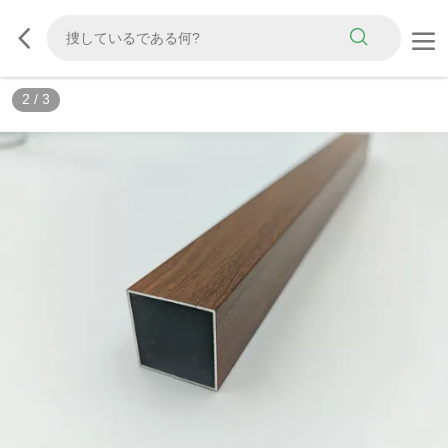
2
/
3