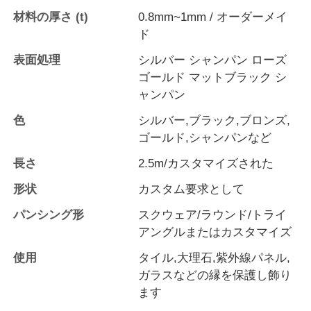
材料の厚さ (t)
0.8mm~1mm / オーダーメイ
ド
表面処理
シルバー シャンパン ローズ
ゴールド マットブラック シ
ャンパン
色
シルバー,ブラック,ブロンズ,
ゴールド,シャンパンなど
長さ
2.5m/カスタマイズされた
形状
カスタム要求として
パンシング形
スクウェア/ラウンド/トライ
家
アングルまたはカスタマイズ
使用
タイル,大理石,紫外線パネル,
製品
ガラスなどの縁を保護し飾り
ます
私たちについて