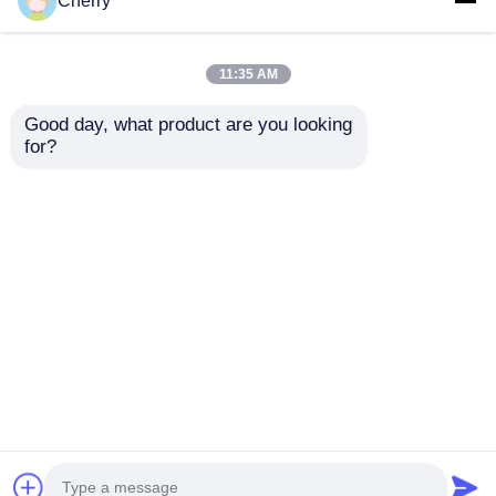
Cherry
11:35 AM
Good day, what product are you looking 
for?
乾式壁/ガラス壁システ
黒色陽極酸化押し出し
ム用シルバー6063 T5
アルミニウムチューブ
アルミニウムパーティ
/ 防水角アルミニウム
ションプロファイル
チューブ
お問い合わせを送信
お問い合わせを送信
ホーム
企業情報
お問い合わせ
Desktop Site
地図
プライバシーポリシー規約
品質
押出アルミニウムプロファイル
中国工
場.Copyright © 2025 Guangdong Fengge