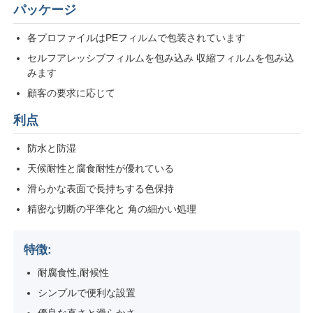
パッケージ
各プロファイルはPEフィルムで包装されています
工場 ツアー
セルフアレッシブフィルムを包み込み 収縮フィルムを包み込
みます
品質管理
顧客の要求に応じて
利点
お問い合わせ
防水と防湿
天候耐性と腐食耐性が優れている
ニュース
滑らかな表面で長持ちする色保持
精密な切断の平準化と 角の細かい処理
見積もりを依頼する
特徴:
押出アルミニウムプロファイル
耐腐食性,耐候性
シンプルで便利な設置
アルミ製のキッチンプロファイル
優良な直さと滑らかさ