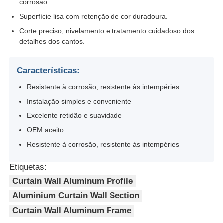
corrosão.
Superfície lisa com retenção de cor duradoura.
Perfis da janela de alumínio
Corte preciso, nivelamento e tratamento cuidadoso dos
detalhes dos cantos.
Perfis de portas de alumínio
Características:
Resistente à corrosão, resistente às intempéries
Extrusão industrial de alumínio
Instalação simples e conveniente
Excelente retidão e suavidade
Acessórios de perfis de alumínio
OEM aceito
Resistente à corrosão, resistente às intempéries
Perfis de janela de batente
Etiquetas:
Curtain Wall Aluminum Profile
Perfis de Fachada Cortina
Aluminium Curtain Wall Section
Curtain Wall Aluminum Frame
Perfil de alumínio polido