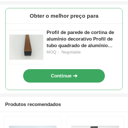
perfis de alumínio do revestimento de madeira
Obter o melhor preço para
Perfis de acabamento de alumínio
Profil de parede de cortina de
alumínio decorativo Profil de
tubo quadrado de alumínio
Profissionais de extrusão de extrusores de calor de al
extrudido retangular
MOQ： Negotiable
Continue
Produtos recomendados