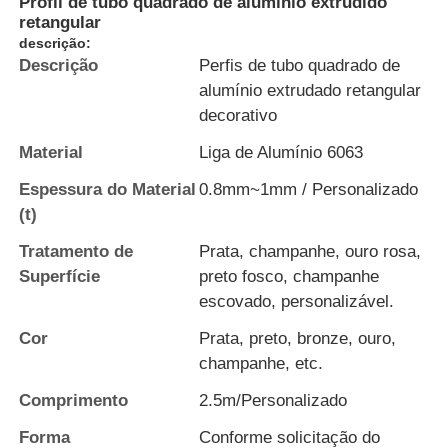
Profil de tubo quadrado de alumínio extrudido
retangular
descrição:
Descrição
Perfis de tubo quadrado de
alumínio extrudado retangular
decorativo
Material
Liga de Alumínio 6063
Espessura do Material
0.8mm~1mm / Personalizado
(t)
Tratamento de
Prata, champanhe, ouro rosa,
Superfície
preto fosco, champanhe
escovado, personalizável.
Lar
Cor
Prata, preto, bronze, ouro,
champanhe, etc.
Produtos
Comprimento
2.5m/Personalizado
Forma
Conforme solicitação do
Sobre Nós