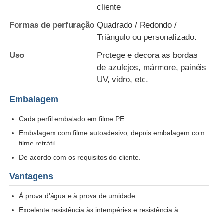
cliente
Formas de perfuração
Quadrado / Redondo /
Visita à Fábrica
Triângulo ou personalizado.
Uso
Protege e decora as bordas
Controle de qualidade
de azulejos, mármore, painéis
UV, vidro, etc.
Contate-nos
Embalagem
Cada perfil embalado em filme PE.
Notícias
Embalagem com filme autoadesivo, depois embalagem com
filme retrátil.
Solicitar um Orçamento
De acordo com os requisitos do cliente.
Vantagens
Perfis de alumínio de extrusão
À prova d'água e à prova de umidade.
Excelente resistência às intempéries e resistência à
Perfis de cozinha de alumínio