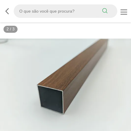
2
/
3