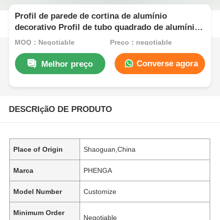
Profil de parede de cortina de alumínio
decorativo Profil de tubo quadrado de alumínio
extrudido retangular
MOQ：Negotiable
Preço：negotiable
Converse agora
Melhor preço
DESCRIçãO DE PRODUTO
Place of Origin
Shaoguan,China
Marca
PHENGA
Model Number
Customize
Minimum Order
Negotiable