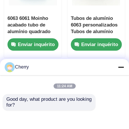
6063 6061 Moinho
Tubos de alumínio
acabado tubo de
6063 personalizados
alumínio quadrado
Tubos de alumínio
decorativo, tubo de
quadrados
Enviar inquérito
Enviar inquérito
alumínio retangular
resistentes à
corrosão
Cherry
11:24 AM
Good day, what product are you looking 
for?
Perfil de Partição de
Tubos de alumínio
Alumínio Prateado
extrudido anodizado