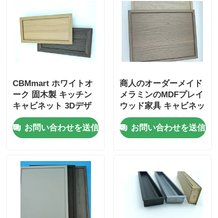
木製の終わりのアルミニウム プロフィール
アルミ製のトリムプロファイル
CBMmart ホワイトオ
商人のオーダーメイド
アルミヒートシンクエクストルーションプロファイル
ーク 固木製 キッチン
メラミンのMDFプレイ
キャビネット 3Dデザ
ウッド家具 キャビネッ
イン プロ オーダーメ
トドア
お問い合わせを送信
お問い合わせを送信
イド モダンデザイン
ホワイトオーク フリー
ナー キッチンキャビネ
ット