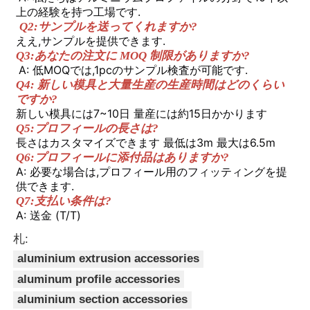
上の経験を持つ工場です.
Q2:サンプルを送ってくれますか?
工場 ツアー
ええ,サンプルを提供できます.
Q3:あなたの注文に MOQ 制限がありますか?
A: 低MOQでは,1pcのサンプル検査が可能です.
品質管理
Q4: 新しい模具と大量生産の生産時間はどのくらい
ですか?
新しい模具には7~10日 量産には約15日かかります
お問い合わせ
Q5:プロフィールの長さは?
長さはカスタマイズできます 最低は3m 最大は6.5m
Q6:プロフィールに添付品はありますか?
A: 必要な場合は,プロフィール用のフィッティングを提
ニュース
供できます.
Q7:支払い条件は?
A: 送金 (T/T)
見積もりを依頼する
札:
aluminium extrusion accessories
押出アルミニウムプロファイル
aluminum profile accessories
aluminium section accessories
アルミ製のキッチンプロファイル