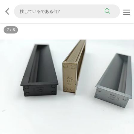
2
/
6