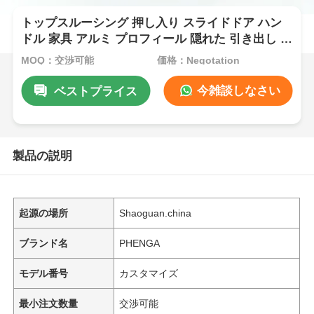
トップスルーシング 押し入り スライドドア ハン
ドル 家具 アルミ プロフィール 隠れた 引き出し 衣
装 キャビネット 押し入り ハンドル
MOQ：交渉可能
価格：Negotation
今雑談しなさい
ベストプライス
製品の説明
起源の場所
Shaoguan.china
ブランド名
PHENGA
モデル番号
カスタマイズ
最小注文数量
交渉可能