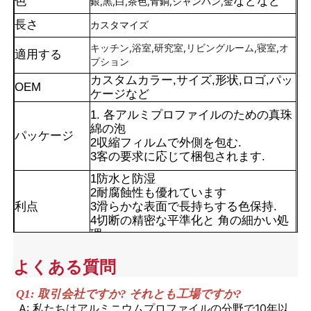
色
などなど
銀,黒,白,茶色,青銅,シャンパン,金
長さ
カスタマイズ
キッチン,浴室,研究室,リビングルーム,寝室,オ
適用する
プション
カスタムカラー,サイズ,形状,ロゴ,パッ
OEM
ケージなど
1. 各アルミプロファイルのための真珠
綿の泡
パッケージ
2収縮フィルムで外側を包む.
3客の要求に応じて梱包されます.
1防水と防湿
2耐腐蝕性も優れています
利点
3滑らかな表面で長持ちする色保持.
家
4切断の精密な平準化と 角の細かい処
理
製品
よくある質問
Q1: 取引会社ですか? それとも工場ですか?
私たちについて
A: 私たちはアルミニウムプロファイルの分野で10年以