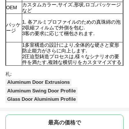
カスタムカラー,サイズ,形状,ロゴ,パッケージ
OEM
など
1. 各アルミプロファイルのための真珠綿の泡
パッケ
2収縮フィルムで外側を包む.
ージ
3客の要求に応じて梱包されます.
1多室構造の設計により,全体的な硬さと変形
防止能力がさらに向上します.
2圧迫型鋳造プロセスは,様々なシナリオの要
件を満たす,複雑な横切りをカスタマイズする
ことができます.切断,掘削,組み立てが簡単で
す.モジュール式接続は溶接を必要としない建
札:
利点
設効率が高くなります
Aluminum Door Extrusions
3. 無毒で燃えやすい,使用中に有害物質が放出
Aluminum Swing Door Profile
家
されません. 安全で環境に優しい.
4表面は,電球分解,噴霧,木の粒効果などで処理
Glass Door Aluminium Profile
することができます. 幅広い色彩と繊細な質
感があります.様々な装飾スタイルと工業設計
製品
の要求に合致できる.
最高の価格で
私たちについて