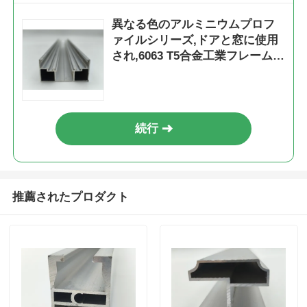
異なる色のアルミニウムプロフ
工場 ツアー
ァイルシリーズ,ドアと窓に使用
され,6063 T5合金工業フレームの
挤出供給器で覆われています
品質管理
お問い合わせ
続行
ニュース
推薦されたプロダクト
見積もりを依頼する
押出アルミニウムプロファイル
アルミ製のキッチンプロファイル