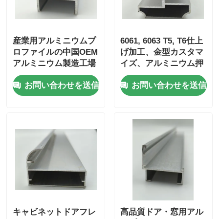
アルミニウム窓のプロフィール
産業用アルミニウムプ
6061, 6063 T5, T6仕上
ロファイルの中国OEM
げ加工、金型カスタマ
アルミニウム製ドアプロファイル
アルミニウム製造工場
イズ、アルミニウム押
出形材、アルミニウム
お問い合わせを送信
お問い合わせを送信
プロファイル
工業用アルミニウム挤出
アルミプロファイル用アクセサリー
開き窓のプロファイル
カーテンウォールプロファイル
磨いたアルミニウムプロファイル
キャビネットドアフレ
高品質ドア・窓用アル