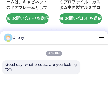
ームは、キャビネット
ミプロファイル、カス
のドアフレームとして
タム中国製アルミプロ
木製の終わりのアルミニウム プロフィール
押出アルミニウムを使
ファイル、アルミドア
お問い合わせを送信
お問い合わせを送信
用して組み立てられて
プロファイルサプライ
います。
ヤー
アルミ製のトリムプロファイル
Cherry
アルミヒートシンクエクストルーションプロファイル
9:24 PM
Good day, what product are you looking 
for?
スライドドア シングル
高品質ドア・窓用アル
ハンピングレール スラ
ミプロファイル、カス
イドドアトラック スラ
タム中国製アルミプロ
イド溝 アルミニウム
ファイル、アルミドア
お問い合わせを送信
お問い合わせを送信
スライドレール スライ
プロファイルサプライ