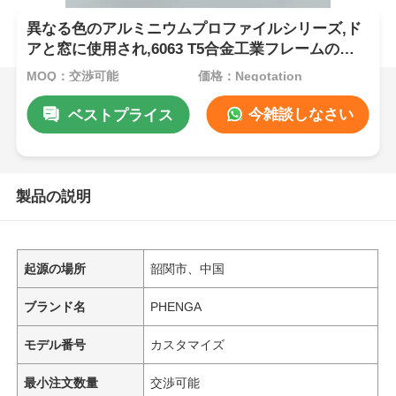
異なる色のアルミニウムプロファイルシリーズ,ド
アと窓に使用され,6063 T5合金工業フレームの挤
出供給器で覆われています
MOQ：交渉可能
価格：Negotation
今雑談しなさい
ベストプライス
製品の説明
起源の場所
韶関市、中国
ブランド名
PHENGA
モデル番号
カスタマイズ
最小注文数量
交渉可能