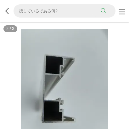
2
/
3