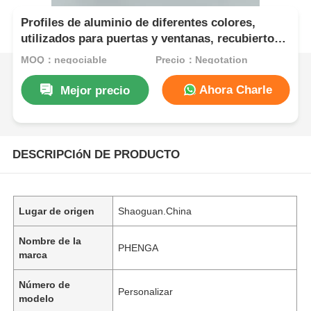
Profiles de aluminio de diferentes colores,
utilizados para puertas y ventanas, recubiertos
con aleación 6063 T5, fuente de extrusión de
MOQ：negociable
Precio：Negotation
marco industrial
Ahora Charle
Mejor precio
DESCRIPCIóN DE PRODUCTO
Lugar de origen
Shaoguan.China
Nombre de la
PHENGA
marca
Número de
Personalizar
modelo