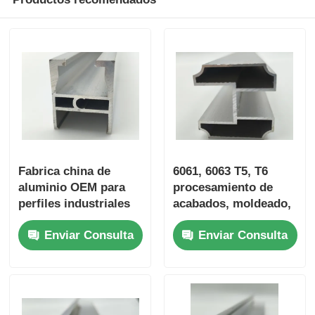
Perfiles de la ventana de aluminio
Perfiles de Puertas de Aluminio
Extrusión industrial de aluminio
Accesorios de perfiles de aluminio
Fabrica china de
6061, 6063 T5, T6
aluminio OEM para
procesamiento de
perfiles industriales
acabados, moldeado,
Perfiles de ventana abatible
de aluminio
perfiles de extrusión
Enviar Consulta
Enviar Consulta
de aluminio, perfiles
de aluminio
Perfiles de Muro Cortina
Profile de aluminio pulido