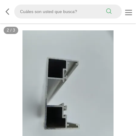
2
/
3