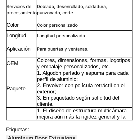
Servicios de
Doblado, desenrollado, soldadura,
procesamiento
punzonado, corte
Color
Color personalizado
Longitud
Longitud personalizada
Aplicación
Para puertas y ventanas.
Colores, dimensiones, formas, logotipos
OEM
y embalaje personalizados, etc.
1. Algodón perlado y espuma para cada
perfil de aluminio;
2. Envolver con película retráctil en el
Paquete
exterior;
3. Empaquetado según solicitud del
Hogar
cliente.
1. El diseño de estructura multicámara
mejora aún más la rigidez general y la
Productos
capacidad antideformación.
2. El proceso de moldeo por extrusión
Etiquetas:
permite la personalización de secciones
Acerca de nosotros
Aluminum Door Extrusions