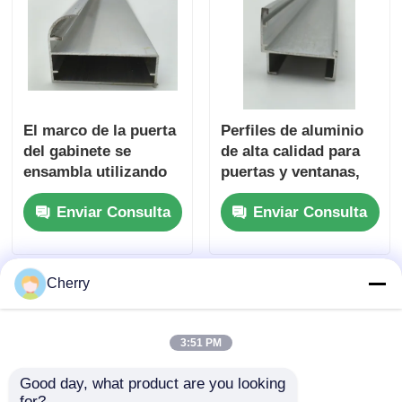
perfiles de aluminio del final de madera
Profiles de acabado de aluminio
El marco de la puerta
Perfiles de aluminio
del gabinete se
de alta calidad para
Profiles de extrusión de disipadores de calor de alumin
ensambla utilizando
puertas y ventanas,
aluminio extruido
perfiles de aluminio
Enviar Consulta
Enviar Consulta
para el marco de la
chinos
puerta del gabinete.
personalizados,
proveedor de perfiles
de aluminio para
Cherry
puertas
3:51 PM
Good day, what product are you looking 
for?