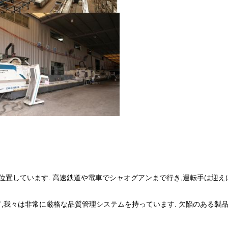
郡に位置しています. 高速鉄道や電車でシャオグアンまで行き,運転手は迎え
カーとして,我々は非常に厳格な品質管理システムを持っています. 欠陥のある