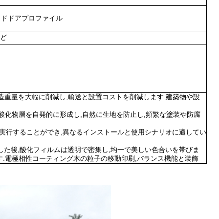
イドドアプロファイル
など
構造重量を大幅に削減し,輸送と設置コストを削減します.建築物や設
酸化物層を自発的に形成し,自然に生地を防止し,頻繁な塗装や防腐
易に実行することができ,異なるインストールと使用シナリオに適してい
化した後,酸化フィルムは透明で密集し,均一で美しい色合いを帯びま
す.電極相性コーティング木の粒子の移動印刷,バランス機能と装飾