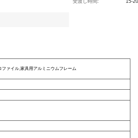
受渡し時間:
15-2
プロファイル,家具用アルミニウムフレーム