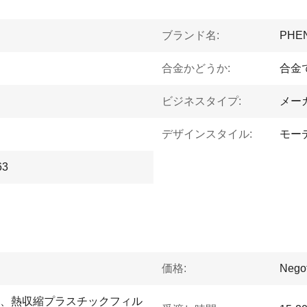
ブランド名:
PHE
合金かどうか:
合金
ビジネスタイプ:
メー
デザインスタイル:
モー
63
価格:
Negot
、熱収縮プラスチックフィル