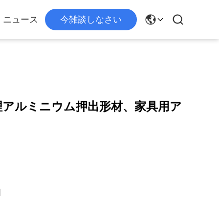
ニュース
今雑談しなさい
処理アルミニウム押出形材、家具用ア
国