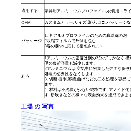
適用する
家具用アルミニウムプロファイル,衣装用スラ
カスタムカラー,サイズ,形状,ロゴ,パッケージ
OEM
1. 各アルミプロファイルのための真珠綿の泡
パッケージ
2収縮フィルムで外側を包む.
3客の要求に応じて梱包されます.
1アルミニウムの密度は鋼の3分の"しかなく,
備の負荷容量も減少します.
2アルミニウムは,空気中に密集した強固な保護
処理の必要性をなくします.
利点
3. 切断,掘削,溶接,曲げなどの二次処理を容
ます.
4. 材料は不純度が少ない純粋です. アノイド
す. 砂吹きなどの様々な表面効果を達成できま
工場 の 写真