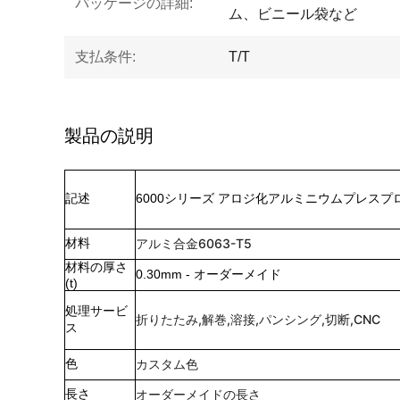
パッケージの詳細:
ム、ビニール袋など
支払条件:
T/T
製品の説明
記述
6000シリーズ アロジ化アルミニウムプレス
材料
アルミ合金6063-T5
材料の厚さ
0.30mm - オーダーメイド
(t)
処理サービ
折りたたみ,解巻,溶接,パンシング,切断,CNC
ス
色
カスタム色
長さ
オーダーメイドの長さ