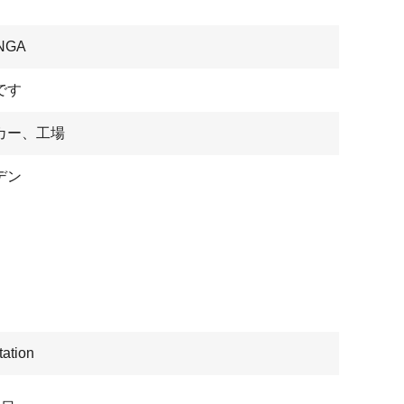
NGA
です
カー、工場
デン
ation