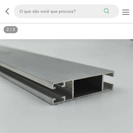
2
/
3