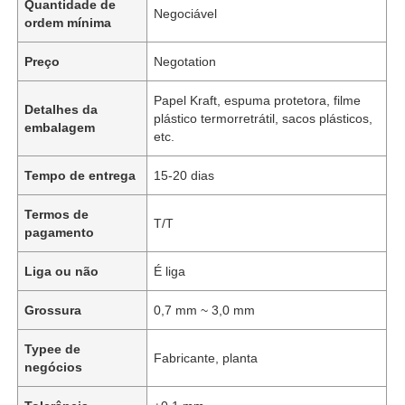
Quantidade de
Negociável
ordem mínima
Preço
Negotation
Papel Kraft, espuma protetora, filme
Detalhes da
plástico termorretrátil, sacos plásticos,
embalagem
etc.
Tempo de entrega
15-20 dias
Termos de
T/T
pagamento
Liga ou não
É liga
Grossura
0,7 mm ~ 3,0 mm
Typee de
Fabricante, planta
negócios