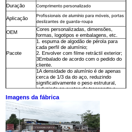
Duração
Comprimento personalizado
Profissionais de alumínio para móveis, portas
Aplicação
deslizantes de guarda-roupa
Cores personalizadas, dimensões,
OEM
formas, logotipos e embalagens, etc.
1. espuma de algodão de pérola para
cada perfil de alumínio;
Pacote
2. Envolver com filme retráctil exterior;
3Embalado de acordo com o pedido do
cliente.
1A densidade do alumínio é de apenas
cerca de 1/3 da do aço, reduzindo
significativamente o peso estrutural,
reduzindo os custos de transporte e
Lar
instalação,e também reduzindo a
Imagens da fábrica
capacidade de carga dos edifícios e
equipamentos.
Produtos
2O alumínio formará espontaneamente
uma camada de óxido protetora densa e
robusta no ar, evitando naturalmente a
ferrugem e eliminando a necessidade de
Sobre Nós