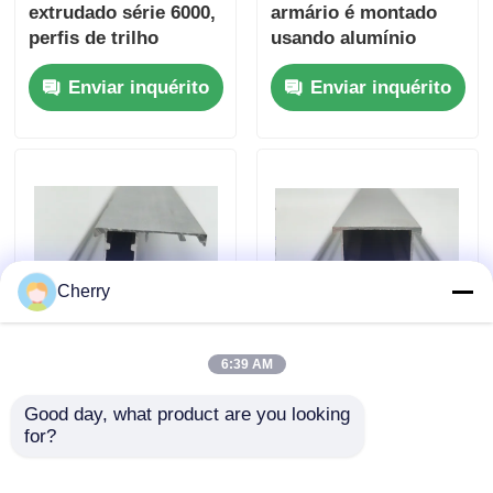
extrudado série 6000,
armário é montado
perfis de trilho
usando alumínio
inferior para portas
extrudido para o
Enviar inquérito
Enviar inquérito
de correr e de abrir
quadro da porta do
em liga de alumínio
armário.
Cherry
6:39 AM
Perfil de extrusão de
Perfis de alumínio
perfil de trilho de
mais vendidos para
Good day, what product are you looking 
porta de janela de
janelas de correr e de
for?
correr de liga de
abrir na série 6000
Enviar inquérito
Enviar inquérito
alumínio