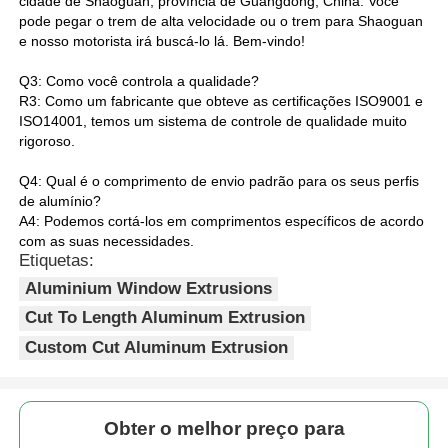
cidade de Shaoguan, província de Guangdong, China. Você
pode pegar o trem de alta velocidade ou o trem para Shaoguan
e nosso motorista irá buscá-lo lá. Bem-vindo!
Perfis da janela de alumínio
Q3: Como você controla a qualidade?
R3: Como um fabricante que obteve as certificações ISO9001 e
Perfis de portas de alumínio
ISO14001, temos um sistema de controle de qualidade muito
rigoroso.
Extrusão industrial de alumínio
Q4: Qual é o comprimento de envio padrão para os seus perfis
de alumínio?
A4: Podemos cortá-los em comprimentos específicos de acordo
com as suas necessidades.
Acessórios de perfis de alumínio
Etiquetas:
Aluminium Window Extrusions
Perfis de janela de batente
Cut To Length Aluminum Extrusion
Custom Cut Aluminum Extrusion
Perfis de Fachada Cortina
Obter o melhor preço para
Perfil de alumínio polido