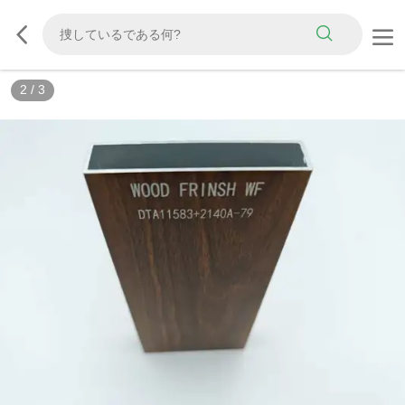
2
/
3