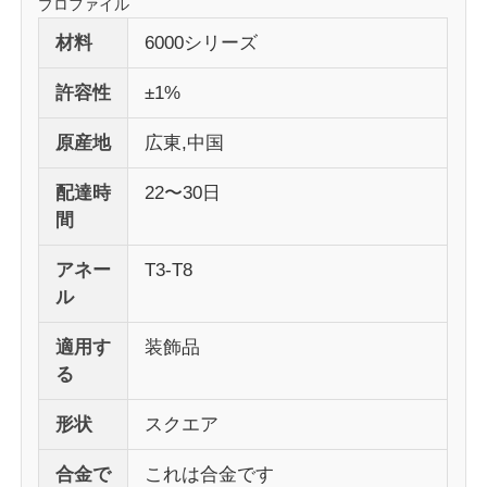
プロファイル
材料
6000シリーズ
許容性
±1%
原産地
広東,中国
配達時
22〜30日
間
アネー
T3-T8
ル
家
適用す
装飾品
る
製品
形状
スクエア
合金で
これは合金です
私たちについて