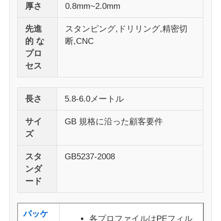
厚さ
0.8mm~2.0mm
アルミニウム窓のプロフィール
先進
スタンピング,ドリリング,精密切
的 な
断,CNC
プロ
アルミニウム製ドアプロファイル
セス
工業用アルミニウム挤出
長さ
5.8-6.0メートル
アルミプロファイル用アクセサリー
サイ
GB 規格に沿った顧客要件
ズ
開き窓のプロファイル
スタ
GB5237-2008
ンダ
ード
カーテンウォールプロファイル
磨いたアルミニウムプロファイル
パッケ
各プロファイルはPEフィル