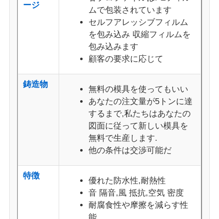
ージ
ムで包装されています
セルフアレッシブフィルム
木製の終わりのアルミニウム プロフィール
を包み込み 収縮フィルムを
包み込みます
アルミ製のトリムプロファイル
顧客の要求に応じて
鋳造物
アルミヒートシンクエクストルーションプロファイル
無料の模具を使ってもいい
あなたの注文量が5トンに達
するまで,私たちはあなたの
図面に従って新しい模具を
無料で生産します.
他の条件は交渉可能だ
特徴
優れた防水性,耐熱性
音 隔音,風 抵抗,空気 密度
耐腐食性や摩擦を減らす性
能