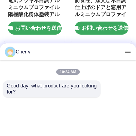
電気メッキ木目調アル
防食性、頑丈な木目調
ミニウムプロファイル
仕上げのドアと窓用ア
陽極酸化粉体塗装アル
ルミニウムプロファイ
ミニウムプロファイル
ル
お問い合わせを送信
お問い合わせを送信
Cherry
10:24 AM
Good day, what product are you looking 
for?
粉末で塗装されたアル
6000 series wood-
ミプロファイル,長方形
grained aluminum
木粒アルミプロファイ
casement window
ル
profiles/aluminum
お問い合わせを送信
お問い合わせを送信
profiles for sliding