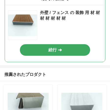
外壁 / フェンス の 装飾 用 材 材
材 材 材 材 材
続行
推薦されたプロダクト