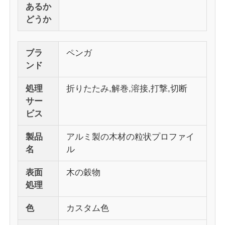
あるか
どうか
工場 ツアー
ブラ
ペンガ
品質管理
ンド
処理
折りたたみ,解巻,溶接,打撃,切断
お問い合わせ
サー
ビス
ニュース
製品
アルミ製の木材の粒状プロファイ
名
ル
見積もりを依頼する
表面
木の穀物
処理
押出アルミニウムプロファイル
色
カスタム色
アルミ製のキッチンプロファイル