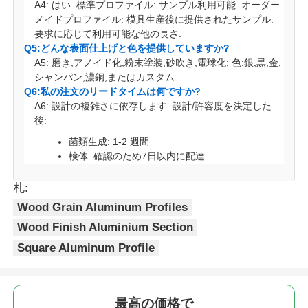
A4: はい. 標準プロファイル: サンプル利用可能. オーダー
メイドプロファイル: 模具生産後に提供されたサンプル.
要求に応じて利用可能な他の長さ.
Q5:どんな表面仕上げと色を提供していますか?
A5: 磨き,アノイド化,粉末塗装,砂吹き,電球化; 色:銀,黒,金,
シャンパン,濃銅,またはカスタム.
Q6:私の注文のリードタイムは何ですか?
A6: 設計の複雑さに依存します. 設計/許容度を決定した
後:
菌類生成: 1-2 週間
検体: 確認のため7日以内に配達
札:
Wood Grain Aluminum Profiles
Wood Finish Aluminium Section
Square Aluminum Profile
最高の価格で