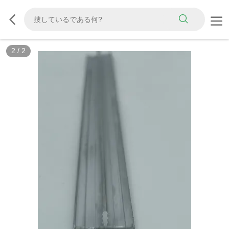
2
/
2