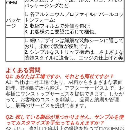
OEM
パッケージングなど
1. 各アルミニウムプロファイルにパールコッ
パッケ
トンフォーム;
ージ
2. 収縮フィルムで外側を包む;
3. お客様のご要望に応じて梱包。
1. 細いデザインは繊細な装飾シーンに適して
おり、柔軟で設置が便利です。
2. シンプルなストリップ構造は、さまざまな
装飾スタイルに適合し、エッジの仕上げと美
化において控えめな役割を果たします。
3. 幅の狭いプロファイルは、材料の使用量を
よくある質問
利点
減らし、アルミニウム合金の耐久性と装飾性
Q1: あなたは工場ですか、それとも商社ですか？
を組み合わせることで、比較的高いコストパ
A1: 当社は自社工場であり、材料からさまざまな表面
フォーマンスを提供します。
処理、技術販売から輸送、アフターサービスまで、お
家
4. シンプルな構造で、材料の使用量が少な
客様にワンストップサービスを提供できます。したが
く、装飾機能と基本的な固定機能の両方を備
って、お客様のコストを削減し、品質と納期を管理
えており、高いコストパフォーマンスを提供
し、最高のサービスを提供できます。
します。
製品
Q2: 探している製品が見つかりません。サンプルを使
ってカスタマイズを手伝ってもらえますか？
私たちについて
A2: はい、当社は10年以上の経験を持つプロのOEMお