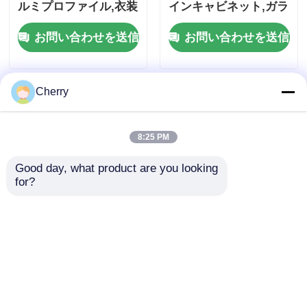
ルミプロファイル,衣装
インキャビネット,ガラ
スライドドア 底のレー
スアルミ枠ドア
お問い合わせを送信
お問い合わせを送信
ル
Cherry
8:25 PM
Good day, what product are you looking 
for?
アルミニウム製の三角
アルミニウムプロファ
管,三角型アルミニウム
イルメーカーは、あら
製の挤出管プロファイ
ゆるサイズのU字型チ
ル
ャンネルシルバーアル
お問い合わせを送信
お問い合わせを送信
マイト6061および6063
アルミニウムプロファ