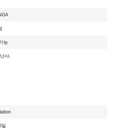
NGA
형
 가능
 난샤.
ation
20일