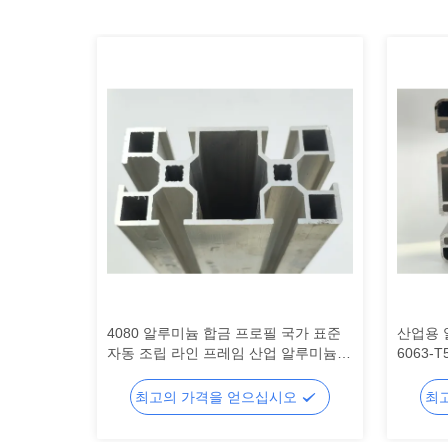
and 6063
4080 알루미늄 합금 프로필 국가 표준
산업용 
es
자동 조립 라인 프레임 산업 알루미늄
6063-
프로필 제조자 가공
업대 벤
오
최고의 가격을 얻으십시오
최