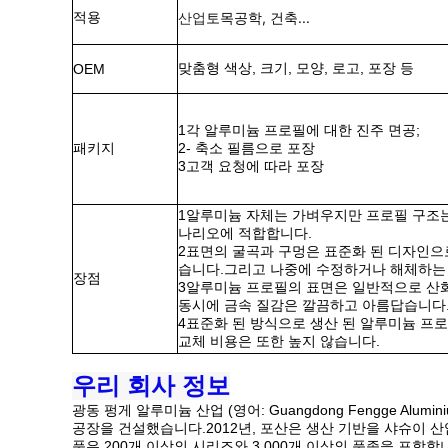
적용
산업
토목공학, 건축...
맞춤형 색상, 크기, 모양, 로고, 포장 등
OEM
1각 알루미늄 프로필에 대한 진주 면공;
패키지
2- 축소 필름으로 포장
3고객 요청에 따라 포장
1알루미늄 자체는 가벼우지만 프로필 구조는
나리오에 적합합니다.
2표면의 굴곡과 구멍은 표준화 된 디자인으로
습니다.그리고 나중에 수정하거나 해체하는 
장점
3알루미늄 프로필의 표면은 일반적으로 산화
동시에 금속 질감은 깔끔하고 아름답습니다
4표준화 된 방식으로 생산 된 알루미늄 프로
교체 비용은 또한 높지 않습니다.
우리 회사 정보
광동 펑게 알루미늄 산업 (영어: Guangdong Fengge Alu
공장을 건설했습니다.2012년, 포산은 생산 기반을 샤슈이 
품은 200개 이상의 시리즈와 3,000개 이상의 품종을 포함합