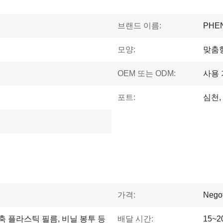
브랜드 이름:
PHE
모양:
맞춤
OEM 또는 ODM:
사용
포트:
심천,
가격:
Negot
수축 플라스틱 필름, 비닐 봉투 등
배달 시간:
15~