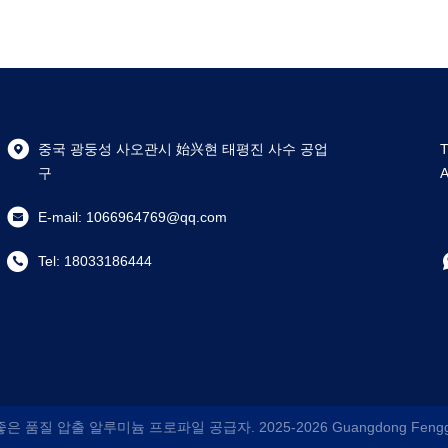
중국 광둥성 사오관시 始兴현 태평진 사수 공업
T
구
A
E-mail:
1066964769@qq.com
Tel:
18033186444
좋은 품질 압출 알루미늄 프로파일 공급자. 2025-2026
Guangdong Fengge