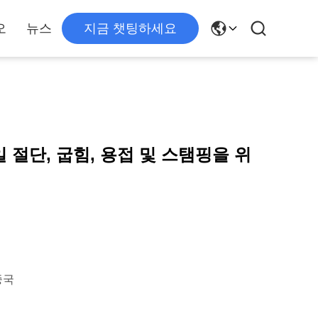
오
뉴스
지금 챗팅하세요
절단, 굽힘, 용접 및 스탬핑을 위
 중국