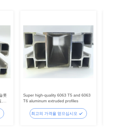
 슬롯
Super high-quality 6063 T5 and 6063
European st
,
T6 aluminum extruded profiles
aluminum pr
 알루
4040, 3030,
profile wor
최고의 가격을 얻으십시오
최고의