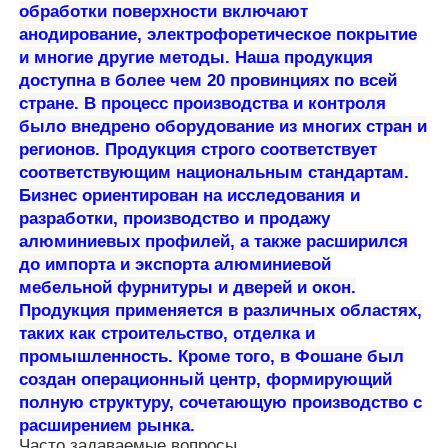
обработки поверхности включают
анодирование, электрофоретическое покрытие
Профили алюминиевого окна
и многие другие методы. Наша продукция
доступна в более чем 20 провинциях по всей
стране. В процесс производства и контроля
Алюминиевые дверные профили
было внедрено оборудование из многих стран и
регионов. Продукция строго соответствует
соответствующим национальным стандартам.
Промышленная экструзия алюминия
Бизнес ориентирован на исследования и
разработки, производство и продажу
алюминиевых профилей, а также расширился
Аксессуары из алюминиевого профиля
до импорта и экспорта алюминиевой
мебельной фурнитуры и дверей и окон.
Створчатые оконные профили
Продукция применяется в различных областях,
таких как строительство, отделка и
промышленность. Кроме того, в Фошане был
Профили навесных стен
создан операционный центр, формирующий
полную структуру, сочетающую производство с
расширением рынка.
Полированный алюминиевый профиль
Часто задаваемые вопросы