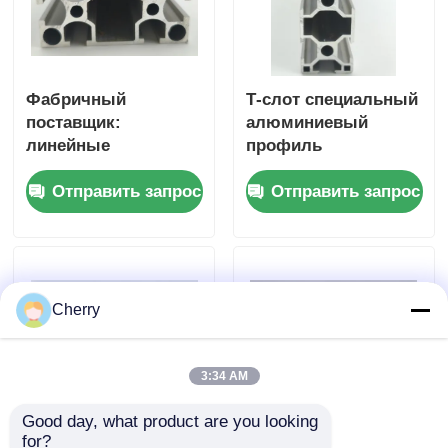
сплава
Фабричный
Т-слот специальный
поставщик:
алюминиевый
линейные
профиль
проводники серии
стандартная
Отправить запрос
Отправить запрос
6063 3060 из
промышленная
промышленных
рама алюминиевая
алюминиевых
рельса Т-плёнки
экструдированных
резки и изгибания
профилей,
услуги
подходящие для
Cherry
рамок
оборудования для
рабочих столов
3:34 AM
Good day, what product are you looking 
for?