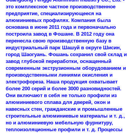
помощью соединительных
это комплексное частное производственное
1. Сам
деталей, а также очень удобно
предприятие, специализирующееся на
Экскурсия по фабрике
алюминий
модифицировать или разбирать
алюминиевых профилях. Компания была
легкий, но
их позже.
основана в июне 2011 года и первоначально
структура
3. Поверхность алюминиевых
построила завод в Фошане. В 2012 году она
профиля может
профилей обычно обрабатывается
Контроль качества
перенесла свою производственную базу в
обеспечить
окислением, что делает их устойчивыми
несущую
к ржавчине и долговечными. В то же
индустриальный парк Шашуй в округе Шисин,
способность, что
время металлическая текстура
город Шаогуань. Фошань сохранил свой склад и
Связаться с нами
делает его
аккуратная и красивая, что делает их
завод глубокой переработки, оснащенный
подходящим для
подходящими для таких сценариев, как
современным экструзионным оборудованием и
рам
автоматизированное оборудование и
Новости
производственными линиями окисления и
оборудования и
верстаки.
электрофореза. Наша продукция охватывает
кронштейнов.
4. Стоимость оптовой закупки
более 200 серий и более 3000 разновидностей.
алюминиевых профилей,
Запросить расценки
произведенных стандартным способом,
Они включают в себя не только профили из
низкая, а стоимость последующего
алюминиевого сплава для дверей, окон и
обслуживания и замены деталей также
навесных стен, гражданские и промышленные
Экструзия алюминиевых профилей
невысока.
строительные алюминиевые материалы и т. д.,
Информация о нашей компании
но и алюминиевую мебельную фурнитуру,
теплоизоляционные профили и т. д. Процессы
Алюминиевые кухонные профили