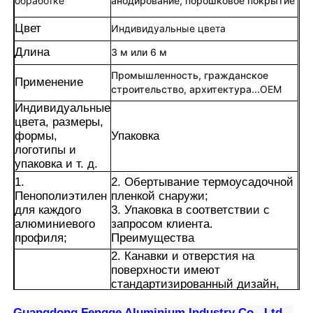
обработке
анодирование, порошковое покрытие
Цвет
Индивидуальные цвета
Длина
3 м или 6 м
Промышленность, гражданское
Применение
строительство, архитектура...
OEM
Индивидуальные
цвета, размеры,
формы,
Упаковка
логотипы и
упаковка и т. д.
1.
2. Обертывание термоусадочной
Пенополиэтилен
пленкой снаружи;
для каждого
3. Упаковка в соответствии с
Дом
алюминиевого
запросом клиента.
профиля;
Преимущества
2. Канавки и отверстия на
Продукция
поверхности имеют
стандартизированный дизайн,
который можно быстро собрать в
О нас
различные конструкции с
Guangdong Fengge Aluminium Industry Co., Ltd. -