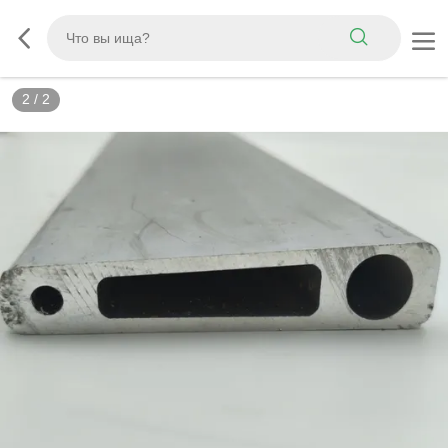
2
/
2