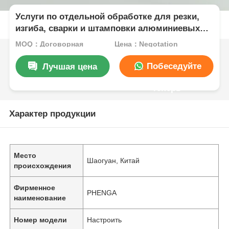
Услуги по отдельной обработке для резки,
изгиба, сварки и штамповки алюминиевых
экструдированных профилей
MOQ：Договорная
Цена：Negotation
Побеседуйте
Лучшая цена
теперь
Характер продукции
Место
Шаогуан, Китай
происхождения
Фирменное
PHENGA
наименование
Номер модели
Настроить