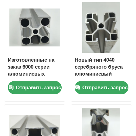
Изготовленные на
Новый тип 4040
заказ 6000 серии
серебряного бруса
алюминиевых
алюминиевый
профилей
материал 6063 T5
Отправить запрос
Отправить запрос
экструзионные
Алюминиевые
кухонные шкафы
профили,
скользящие рельсы
изготовленные на
из Китая
заказ в Китае,
используются для
профили из
изгиба и резки окон.
экструдированного
алюминиевого