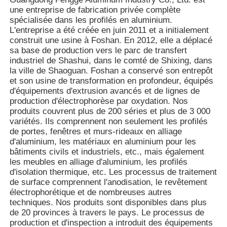
grâce à des pièces de connexion, et il est
une entreprise de fabrication privée complète
également très pratique de les modifier ou de les
spécialisée dans les profilés en aluminium.
démonter plus tard.
Avantages
Visite de l'usine
L'entreprise a été créée en juin 2011 et a initialement
3. La surface des profilés en aluminium est
construit une usine à Foshan. En 2012, elle a déplacé
généralement traitée par oxydation, ce qui les
sa base de production vers le parc de transfert
rend antirouille et durables. En même temps, la
industriel de Shashui, dans le comté de Shixing, dans
Contrôle de qualité
texture métallique est soignée et belle, ce qui les
la ville de Shaoguan. Foshan a conservé son entrepôt
rend adaptés à des scénarios tels que les
et son usine de transformation en profondeur, équipés
équipements automatisés et les établis.
d'équipements d'extrusion avancés et de lignes de
Contactez-nous
4.Le coût d'achat en gros des profilés en
production d'électrophorèse par oxydation. Nos
aluminium produits de manière standardisée est
produits couvrent plus de 200 séries et plus de 3 000
faible et le coût de la maintenance ultérieure et
variétés. Ils comprennent non seulement les profilés
Nouvelles
du remplacement des pièces n'est pas non plus
de portes, fenêtres et murs-rideaux en alliage
élevé.
d'aluminium, les matériaux en aluminium pour les
bâtiments civils et industriels, etc., mais également
Demandez un devis
les meubles en alliage d'aluminium, les profilés
d'isolation thermique, etc. Les processus de traitement
de surface comprennent l'anodisation, le revêtement
Profils en aluminium d'extrusion
électrophorétique et de nombreuses autres
techniques. Nos produits sont disponibles dans plus
de 20 provinces à travers le pays. Le processus de
Profiles de cuisine en aluminium
production et d'inspection a introduit des équipements