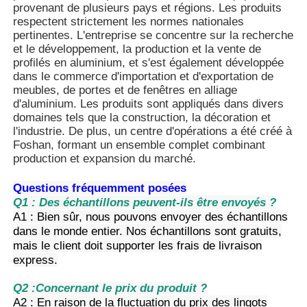
provenant de plusieurs pays et régions. Les produits
respectent strictement les normes nationales
pertinentes. L'entreprise se concentre sur la recherche
Profils de fenêtre en aluminium
et le développement, la production et la vente de
profilés en aluminium, et s'est également développée
dans le commerce d'importation et d'exportation de
Profiles de porte en aluminium
meubles, de portes et de fenêtres en alliage
d'aluminium. Les produits sont appliqués dans divers
domaines tels que la construction, la décoration et
Extrusion industrielle de l'aluminium
l'industrie. De plus, un centre d'opérations a été créé à
Foshan, formant un ensemble complet combinant
production et expansion du marché.
Accessoires pour profilés en aluminium
Questions fréquemment posées
Q1 : Des échantillons peuvent-ils être envoyés ?
Profils de fenêtres à battants
A1 : Bien sûr, nous pouvons envoyer des échantillons
dans le monde entier. Nos échantillons sont gratuits,
mais le client doit supporter les frais de livraison
Profilés de façade rideau
express.
Q2 :
Concernant le prix du produit ?
Profilé en aluminium poli
A2 : En raison de la fluctuation du prix des lingots