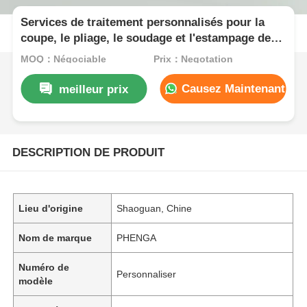
Services de traitement personnalisés pour la
coupe, le pliage, le soudage et l'estampage de
profilés en aluminium extrudé
MOQ：Négociable
Prix：Negotation
Causez Maintenant
meilleur prix
DESCRIPTION DE PRODUIT
Lieu d'origine
Shaoguan, Chine
Nom de marque
PHENGA
Numéro de
Personnaliser
modèle