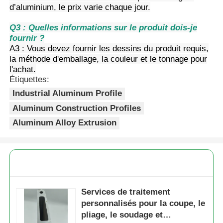
d’aluminium, le prix varie chaque jour.
profils en aluminium de finition du bois
Q3 : Quelles informations sur le produit dois-je
fournir ?
A3 : Vous devez fournir les dessins du produit requis,
Profiles de garniture en aluminium
la méthode d'emballage, la couleur et le tonnage pour
l'achat.
Étiquettes:
Profiles d'extrusion de dissipateur de chaleur en alumi
Industrial Aluminum Profile
Aluminum Construction Profiles
Aluminum Alloy Extrusion
Services de traitement
personnalisés pour la coupe, le
pliage, le soudage et