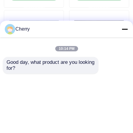
aluminium extrudé,
bande de guidage en
demande
demande
adaptés aux cadres
T, service de coupe et
des équipements de
de pliage
travail
Cherry
10:14 PM
Good day, what product are you looking 
for?
Profilé en alliage
Profil d'aluminium
d'aluminium 4080
industriel en T
norme nationale
extrudé 6063-T5
chaîne de montage
revêtu de poudre
envoyer une
envoyer une
automatisée cadre
pour porte de
profilé en aluminium
radiateur
demande
demande
industriel fabricant
de traitement
Aperçu
Au sujet de nous
Contactez-nous
Desktop Site