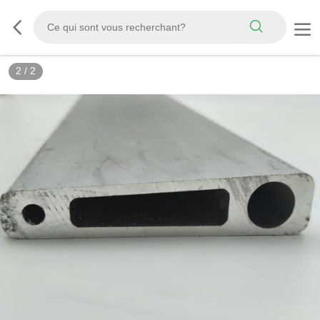
2
/
2