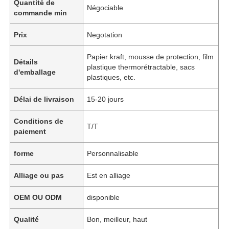
Quantité de
Négociable
commande min
Prix
Negotation
Papier kraft, mousse de protection, film
Détails
plastique thermorétractable, sacs
d'emballage
plastiques, etc.
Délai de livraison
15-20 jours
Conditions de
T/T
paiement
forme
Personnalisable
Alliage ou pas
Est en alliage
OEM OU ODM
disponible
Qualité
Bon, meilleur, haut