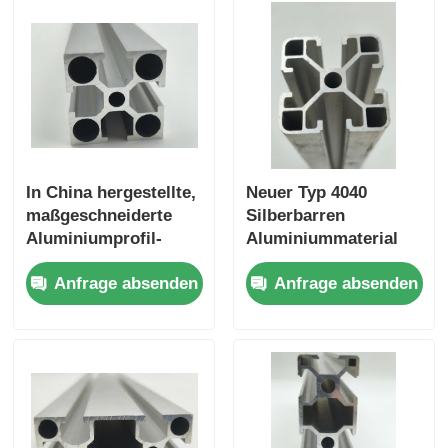
In China hergestellte,
Neuer Typ 4040
maßgeschneiderte
Silberbarren
Aluminiumprofil-
Aluminiummaterial
Extrusions-
6063 T5
Anfrage absenden
Anfrage absenden
Küchenschrank-
Aluminiumprofile,
Schieberegler der
kundenspezifisch in
Baureihe 6000 werden
China hergestellt,
zum Biegen und
Profile aus
Schneiden von
extrudierter
Fenstern verwendet.
Aluminiumlegierung