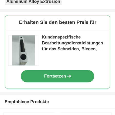
Aluminum Alloy Extrusion
hölzernes Endaluminiumprofile
Erhalten Sie den besten Preis für
Profile aus Aluminium
Kundenspezifische
Bearbeitungsdienstleistungen
Profile für die Extrusion von Aluminium-Wärmespender
für das Schneiden, Biegen,
Schweißen und Stanzen von
Aluminium-Strangpressprofilen
Fortsetzen
Empfohlene Produkte