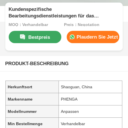
Kundenspezifische
Bearbeitungsdienstleistungen für das
Schneiden, Biegen, Schweißen und Stanzen von
MOQ：Verhandelbar
Preis：Negotation
Aluminium-Strangpressprofilen
Plaudern Sie Jetzt
Bestpreis
PRODUKT-BESCHREIBUNG
Herkunftsort
Shaoguan, China
Markenname
PHENGA
Modellnummer
Anpassen
Min Bestellmenge
Verhandelbar