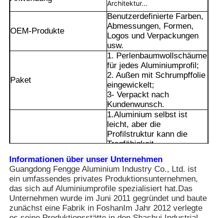
Architektur...
Benutzerdefinierte Farben,
Abmessungen, Formen,
OEM-Produkte
Logos und Verpackungen
usw.
1. Perlenbaumwollschäume
für jedes Aluminiumprofil;
2. Außen mit Schrumpffolie
Paket
eingewickelt;
3- Verpackt nach
Kundenwunsch.
1.Aluminium selbst ist
leicht, aber die
Profilstruktur kann die
Tragfähigkeit
gewährleisten, so dass es
Heim
Informationen über unser Unternehmen
für Geräterahmen- und
Guangdong Fengge Aluminium Industry Co., Ltd. ist
Halterungsszenarien
ein umfassendes privates Produktionsunternehmen,
geeignet ist.
Produkte
das sich auf Aluminiumprofile spezialisiert hat.Das
2Die Rillen und Löcher an der
Unternehmen wurde im Juni 2011 gegründet und baute
Oberfläche sind einheitliche
zunächst eine Fabrik in FoshanIm Jahr 2012 verlegte
Konstruktionen, die durch
Über uns
es seine Produktionsstätte in den Shashui Industrial