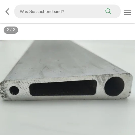
2
/
2