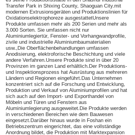
Verbindungsteile schnell in
Transfer Park in Shixing County, Shaoguan City.mit
verschiedene Strukturen
modernen Extrusionsgeräten und Produktionslinien für
zusammengebaut werden
Werksbesichtigung
Oxidationselektrophoreze ausgestattetUnsere
können.und es ist auch sehr
Produkte umfassen mehr als 200 Serien und mehr als
praktisch, sie zu modifizieren
Vorteile
3.000 Sorten. Sie umfassen nicht nur
oder zu demontieren später.
Aluminiumlegiertür, Fenster- und Vorhangwandprofile,
Qualitätskontrolle
3Die Oberfläche von
zivile und industrielle Aluminiumbaumaterialien
Aluminiumprofilen wird in der
usw.,Die Oberflächenbehandlungen umfassen
Regel mit Oxidation behandelt,
Anodisierung, elektroforische Beschichtung und viele
Kontaktieren Sie uns
wodurch sie rostfest und
andere Verfahren.Unsere Produkte sind in über 20
langlebig wird.sie für Szenarien
Provinzen im ganzen Land erhältlich.Der Produktions-
wie automatisierte Geräte und
und Inspektionsprozess hat Ausrüstung aus mehreren
Neuigkeiten
Arbeitsbänke geeignet machen.
Ländern und Regionen eingeführt.Das Unternehmen
4Die Kosten für den
konzentriert sich auf die Forschung und Entwicklung,
Großverkauf von in einer
Produktion und Verkauf von Aluminiumprofilen und hat
standardisierten Weise
Angebot anfordern
sich auch auf den Import- und Exporthandel von
hergestellten Aluminiumprofilen
Möbeln und Türen und Fenstern aus
sind gering, und auch die
Aluminiumlegierung ausgeweitet.Die Produkte werden
Kosten für die spätere Wartung
Extrusionsaluminiumprofile
in verschiedenen Bereichen wie dem Bauwesen
und den Ersatz von Teilen sind
eingesetzt.Darüber hinaus wurde in Foshan ein
nicht hoch.
Betriebszentrum eingerichtet, das eine vollständige
Aluminium Küchenprofile
Anordnung bildet, die Produktion mit Marktexpansion