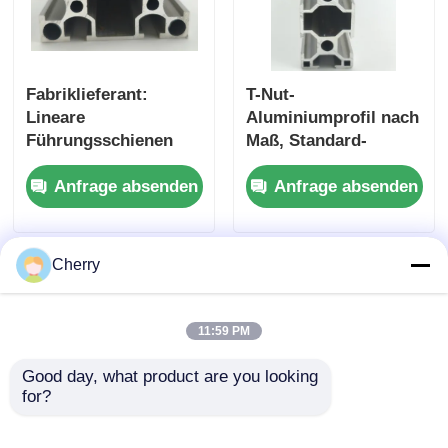
Fabriklieferant:
T-Nut-
Lineare
Aluminiumprofil nach
Führungsschienen
Maß, Standard-
der Baureihe 6063 der
Industrierahmen,
Anfrage absenden
Anfrage absenden
Baureihe 3060 aus
Aluminium-Schiene,
industriell
T-Nut-Leiste,
extrudierten
Zuschnitt- und
Aluminiumprofilen,
Biegeservice
Cherry
geeignet für
Arbeitsplatzanlagen
11:59 PM
Good day, what product are you looking 
for?
4080
Industrielles