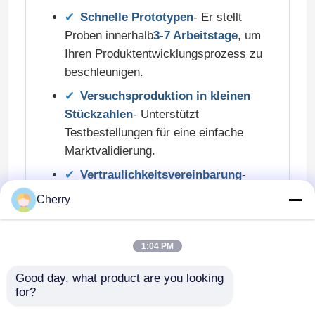
Schnelle Prototypen
- Er stellt
Proben innerhalb
3-7 Arbeitstage
, um
Werksbesichtigung
Ihren Produktentwicklungsprozess zu
beschleunigen.
Qualitätskontrolle
Versuchsproduktion in kleinen
Stückzahlen
- Unterstützt
Kontaktieren Sie uns
Testbestellungen für eine einfache
Marktvalidierung.
Neuigkeiten
Vertraulichkeitsvereinbarung
-
Strenger Schutz des geistigen
Cherry
Eigentums des Kunden und der
Angebot anfordern
Privatsphäre des Designs.
1:04 PM
Gebäudevorhänge, Industrierahmen,
Extrusionsaluminiumprofile
Ob für
Good day, what product are you looking 
Wärmeschränke oder spezielle
for?
Aluminiumkomponenten
, können wir nach Ihren
Aluminium Küchenprofile