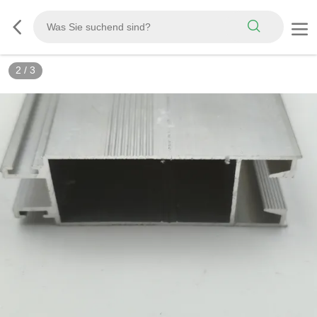
2
/
3