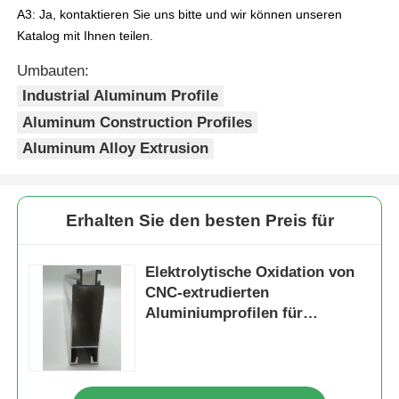
A3: Ja, kontaktieren Sie uns bitte und wir können unseren
Außenwärme wirksam reduzier
und den Energieverbrauch von
Katalog mit Ihnen teilen.
Aluminiumfenster-Profile
Klimaanlagen/Heizungen senkt
4. Die Stufenstruktur und die
Umbauten:
abgedichteten Nuten können
Industrial Aluminum Profile
Aluminium-Türprofile
mehrere Wassersperren bilden
Aluminum Construction Profiles
die wirksam das Eindringen vo
Wasser und Staub verhindern,
Aluminum Alloy Extrusion
während sie die Luftkonvektion
Industriealuminium-Extrusion
reduzieren und die
Energieeffizienz verbessern.
Zubehör für Aluminiumprofile
Erhalten Sie den besten Preis für
Elektrolytische Oxidation von
Flügelfensterprofile
CNC-extrudierten
Aluminiumprofilen für
Fassadenprofile
Industriezwecke
Poliertes Aluminiumprofil