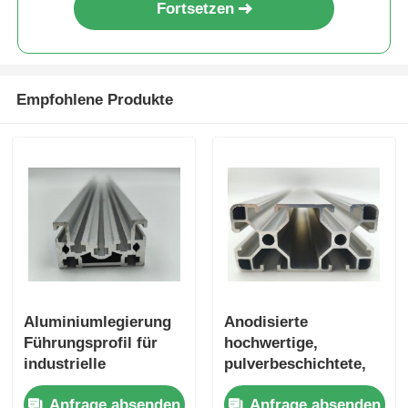
Fortsetzen
hölzernes Endaluminiumprofile
Empfohlene Produkte
Profile aus Aluminium
Profile für die Extrusion von Aluminium-Wärmespender
Aluminiumlegierung
Anodisierte
Führungsprofil für
hochwertige,
industrielle
pulverbeschichtete,
Schmelzöfen - 6063
extrudierte
Anfrage absenden
Anfrage absenden
extrudiert und
Aluminiumprofile aus