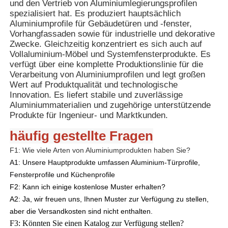
und den Vertrieb von Aluminiumlegierungsprofilen
Stabilität in Hochhäusern oder
spezialisiert hat. Es produziert hauptsächlich
Großspannweitenkonstruktione
Aluminiumprofile für Gebäudetüren und -fenster,
2. Die oberen und unteren
Werksbesichtigung
Vorhangfassaden sowie für industrielle und dekorative
Nutdesigns erleichtern die
Zwecke. Gleichzeitig konzentriert es sich auch auf
präzise Verbindung mit
Vollaluminium-Möbel und Systemfensterprodukte. Es
Dichtungskomponenten und
Qualitätskontrolle
verfügt über eine komplette Produktionslinie für die
Beschlägen und können in
Verarbeitung von Aluminiumprofilen und legt großen
Kombination mit der
Wert auf Produktqualität und technologische
Mehrkammerstruktur äußeren
Kontaktieren Sie uns
Innovation. Es liefert stabile und zuverlässige
Kräften wie starkem Wind und
Aluminiummaterialien und zugehörige unterstützende
Erdbeben wirksam widerstehe
Produkte für Ingenieur- und Marktkunden.
Vorteile
und verformen sich über einen
langen Nutzungszeitraum
Neuigkeiten
häufig gestellte Fragen
unwahrscheinlich.
3. Die Mehrkammerstruktur
F1: Wie viele Arten von Aluminiumprodukten haben Sie?
erzeugt eine Luftschicht, die di
Angebot anfordern
A1: Unsere Hauptprodukte umfassen Aluminium-Türprofile, 
Wärme- und Kälteleitung
Fensterprofile und Küchenprofile
erheblich reduziert. In
Kombination mit Isolierstreifen
F2: Kann ich einige kostenlose Muster erhalten?
Extrusionsaluminiumprofile
wird es zu einer
A2: Ja, wir freuen uns, Ihnen Muster zur Verfügung zu stellen,
bahnbrechenden
aber die Versandkosten sind nicht enthalten.
Aluminiumstruktur, die den
Aluminium Küchenprofile
F3: Könnten Sie einen Katalog zur Verfügung stellen?
Austausch von Innen- und