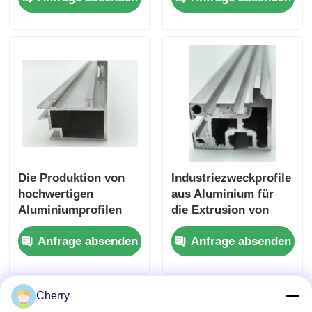
zugeschnitten -
6061 und 6063.
Silberweiß
quadratisch T3-T8
Die Produktion von
Industriezweckprofile
hochwertigen
aus Aluminium für
Aluminiumprofilen
die Extrusion von
mit ausgezeichneter
Maschinen
Anfrage absenden
Anfrage absenden
Oberflächenbehandlung.
Cherry