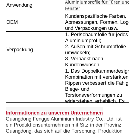
Aluminiumprofile für Türen und
Anwendung
Fenster
Kundenspezifische Farben,
OEM
Abmessungen, Formen, Logos
und Verpackungen usw.
1. Perlschaumfolie für jedes
Aluminiumprofil;
2. Außen mit Schrumpffolie
Verpackung
umwickeln;
3. Verpackt nach
Kundenwunsch.
1. Das Doppelkammerdesign i
Kombination mit verstärkten
Rippen verbessert die Fähigkei
Biege- und
Torsionsverformungen zu
Heim
widerstehen, erheblich. Es
eignet sich als tragender
Informationen zu unserem Unternehmen
Rahmen, Hauptrahmen von
Produkte
Guangdong Fengge Aluminium Industry Co., Ltd. ist
Türen und Fenstern oder als
ein Produktionsunternehmen mit Sitz in der Provinz
Drachenknochen von
Guangdong, das sich auf die Forschung, Produktion
Vorhangfassaden. Es zeigt
Über uns