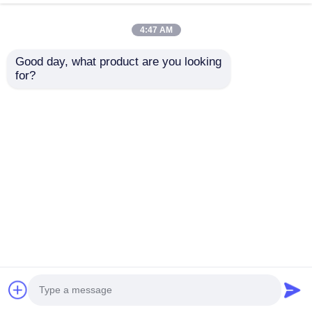
4:47 AM
Good day, what product are you looking 
for?
Maßgeschneiderte
Hochwertige Tür- und
Präzisions-
Fenster-
extrudierte
Aluminiumprofile,
Aluminiumprofile aus
kundenspezifische
Anfrage absenden
Anfrage absenden
6061, 6063 T5, T6 in
chinesische
Sonderformen für
Aluminiumprofile,
industrielle
Lieferant von
Anwendungen
Aluminiumtürprofilen
Startseite
Über uns
Kontakt
Desktop Site
Sitemap
Privacy policy
Qualität
Extrusionsaluminiumprofile
China
Fabrik.Copyright © 2026 Guangdong Fengge
Aluminum Co., Ltd.. All Rights Reserved.