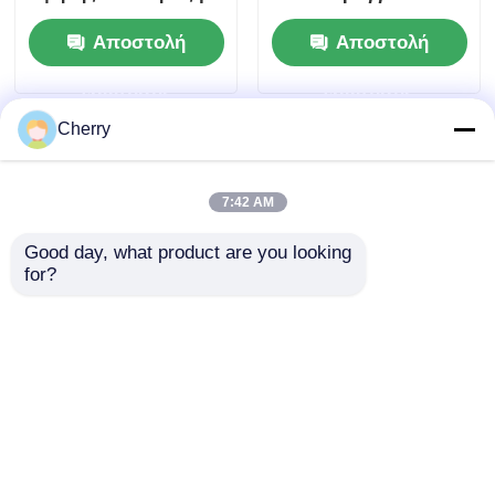
εξαιρετική
βαρέως τύπου
Αποστολή
Αποστολή
επεξεργασία
δομικά προφίλ
επιφάνειας.
αλουμινίου για
ερώτησης
ερώτησης
Επαγγελματική
μηχανήματα
εργοστασιακή
Cherry
προσαρμογή προφίλ
αλουμινίου με
εξώθηση.
7:42 AM
Good day, what product are you looking 
for?
Προσαρμοσμένα
Προφίλ αλουμινίου
6061, 6063 T5, T6
υψηλής ποιότητας
επεξεργασμένα με
για πόρτες και
ακρίβεια, ειδικά
παράθυρα,
Αποστολή
Αποστολή
σχήματα προφίλ
προσαρμοσμένα
βιομηχανικού
κινεζικά προφίλ
ερώτησης
ερώτησης
αλουμινίου με
αλουμινίου,