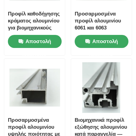
Προφίλ καθοδήγησης
Προσαρμοσμένα
κράματος αλουμινίου
προφίλ αλουμινίου
για βιομηχανικούς
6061 και 6063
καυστήρες τήξης -
ανωδικοποιημένων,
Αποστολή
Αποστολή
6063 Υπηρεσία
επικαλυμμένων με
εκτόξευσης και κοπής
σκόνη.
ερώτησης
ερώτησης
- Ασημένιο λευκό
τετράγωνο T3-T8
Προσαρμοσμένα
Βιομηχανικά προφίλ
προφίλ αλουμινίου
εξώθησης αλουμινίου
υψηλής ποιότητας με
κατά παραγγελία —