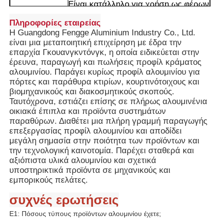
Είναι κατάλληλο για χρήση ως φέρων
σκελετός, ο κύριος σκελετός πορτών
Πληροφορίες εταιρείας
και παραθύρων, ή ως οστέινο
Επισκέψεις στο εργοστάσιο
Η Guangdong Fengge Aluminium Industry Co., Ltd.
πλαίσιο κουρτινότοιχων. Επιδεικνύει
είναι μια μεταποιητική επιχείρηση με έδρα την
σταθερότητα σε πολυώροφα κτίρια ή
επαρχία Γκουανγκντόνγκ, η οποία ειδικεύεται στην
κατασκευές μεγάλου ανοίγματος.
Ποιοτικός έλεγχος
έρευνα, παραγωγή και πωλήσεις προφίλ κράματος
2. Ο σχεδιασμός άνω και κάτω
αλουμινίου. Παράγει κυρίως προφίλ αλουμινίου για
αυλακιού διευκολύνει την ακριβή
πόρτες και παράθυρα κτιρίων, κουρτινότοιχους και
σύνδεση με τα στεγανωτικά
Επικοινωνήστε μαζί μας
βιομηχανικούς και διακοσμητικούς σκοπούς.
εξαρτήματα και τα εξαρτήματα, και
Ταυτόχρονα, εστιάζει επίσης σε πλήρως αλουμινένια
σε συνδυασμό με τη δομή
οικιακά έπιπλα και προϊόντα συστημάτων
πολλαπλών θαλάμων, μπορούν να
παραθύρων. Διαθέτει μια πλήρη γραμμή παραγωγής
Ειδήσεις
αντισταθούν αποτελεσματικά σε
επεξεργασίας προφίλ αλουμινίου και αποδίδει
εξωτερικές δυνάμεις όπως ισχυροί
μεγάλη σημασία στην ποιότητα των προϊόντων και
άνεμοι και σεισμοί και είναι απίθανο
την τεχνολογική καινοτομία. Παρέχει σταθερά και
να παραμορφωθούν σε μεγάλο
Ζητήστε μια προσφορά
Πλεονεκτήματα
αξιόπιστα υλικά αλουμινίου και σχετικά
χρονικό διάστημα χρήσης.
υποστηρικτικά προϊόντα σε μηχανικούς και
3. Η δομή πολλαπλών θαλάμων
εμπορικούς πελάτες.
δημιουργεί ένα στρώμα αέρα, το
Προφίλ αλουμινίου εξώθησης
οποίο μειώνει σημαντικά την
συχνές ερωτήσεις
αγωγιμότητα θερμότητας και ψύχους.
Όταν συνδυάζεται με μονωτικές
Ε1: Πόσους τύπους προϊόντων αλουμινίου έχετε;
Προφίλ Κουζίνας Αλουμινίου