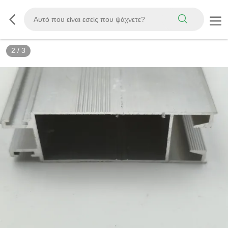
2
/
3