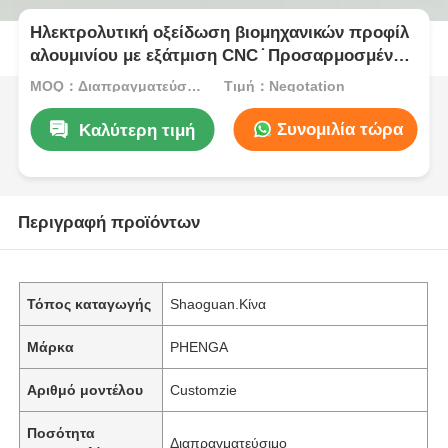
Ηλεκτρολυτική οξείδωση βιομηχανικών προφίλ
αλουμινίου με εξάτμιση CNC ̇ Προσαρμοσμένες
πόρτες και παράθυρα σειράς 6000, που
MOQ：Διαπραγματεύσιμο
Τιμή：Negotation
προσφέρουν υπηρεσίες κοπής και κάμψης
Συνομιλία τώρα
Καλύτερη τιμή
Περιγραφή προϊόντων
Τόπος καταγωγής
Shaoguan.Κίνα
Μάρκα
PHENGA
Αριθμό μοντέλου
Customzie
Ποσότητα
Διαπραγματεύσιμο