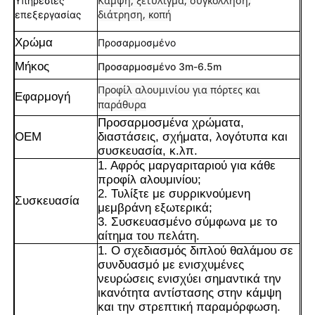
Κάμψη, ξετύλιγμα, συγκόλληση,
Υπηρεσίες
διάτρηση, κοπή
επεξεργασίας
Χρώμα
Προσαρμοσμένο
Μήκος
Προσαρμοσμένο 3m-6.5m
Προφίλ αλουμινίου για πόρτες και
Εφαρμογή
παράθυρα
Προσαρμοσμένα χρώματα,
OEM
διαστάσεις, σχήματα, λογότυπα και
συσκευασία, κ.λπ.
1. Αφρός μαργαριταριού για κάθε
προφίλ αλουμινίου;
2. Τυλίξτε με συρρικνούμενη
Συσκευασία
μεμβράνη εξωτερικά;
3. Συσκευασμένο σύμφωνα με το
Σπίτι
αίτημα του πελάτη.
1. Ο σχεδιασμός διπλού θαλάμου σε
συνδυασμό με ενισχυμένες
Προϊόντα
νευρώσεις ενισχύει σημαντικά την
ικανότητα αντίστασης στην κάμψη
και την στρεπτική παραμόρφωση.
Σχετικά με εμάς