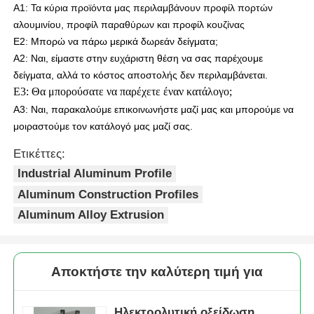
λωρίδες, γίνεται μια επαναστατική
Α1: Τα κύρια προϊόντα μας περιλαμβάνουν προφίλ πορτών 
δομή αλουμινίου, μειώνοντας
αλουμινίου, προφίλ παραθύρων και προφίλ κουζίνας
αποτελεσματικά την ανταλλαγή
Σχεδιαγράμματα παραθύρων αλουμινίου
θερμότητας εσωτερικού και
Ε2: Μπορώ να πάρω μερικά δωρεάν δείγματα;
εξωτερικού χώρου και μειώνοντας
Α2: Ναι, είμαστε στην ευχάριστη θέση να σας παρέχουμε
την κατανάλωση ενέργειας
δείγματα, αλλά το κόστος αποστολής δεν περιλαμβάνεται.
Προφίλ πόρτας από αλουμίνιο
κλιματισμού/θέρμανσης.
Ε3: Θα μπορούσατε να παρέχετε έναν κατάλογο;
4. Η κλιμακωτή δομή και οι
Α3: Ναι, παρακαλούμε επικοινωνήστε μαζί μας και μπορούμε να
σφραγισμένες αυλακώσεις μπορούν
Βιομηχανική εκτόξευση αλουμινίου
να σχηματίσουν πολλαπλά
μοιραστούμε τον κατάλογό μας μαζί σας.
αδιάβροχα φράγματα, αποτρέποντας
Ετικέττες:
αποτελεσματικά τη διαρροή νερού
και την είσοδο σκόνης, ενώ μειώνουν
Συσκευές για προφίλ αλουμινίου
Industrial Aluminum Profile
την κυκλοφορία του αέρα και
Aluminum Construction Profiles
ενισχύουν την ενεργειακή απόδοση.
Προφίλ παραθύρου θήκης
Aluminum Alloy Extrusion
Προφίλ τοίχου κουρτίνας
Αποκτήστε την καλύτερη τιμή για
Γυαλισμένο προφίλ αλουμινίου
Ηλεκτρολυτική οξείδωση