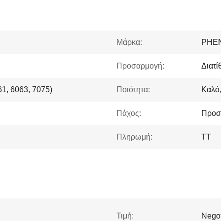
Μάρκα:
PHE
Προσαρμογή:
Διατί
61, 6063, 7075)
Ποιότητα:
Καλό,
Πάχος:
Προσ
Πληρωμή:
TT
Τιμή:
Negot