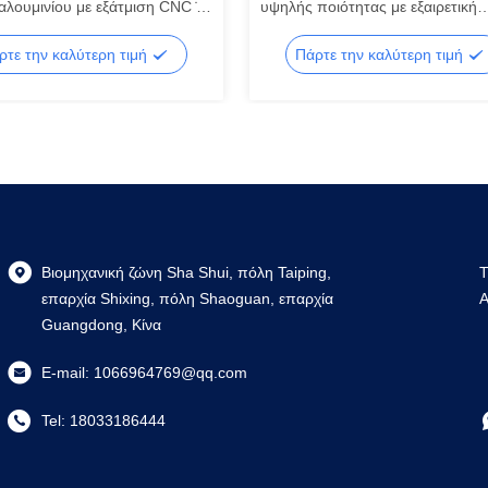
αλουμινίου με εξάτμιση CNC ̇
υψηλής ποιότητας με εξαιρετική
οσμένες πόρτες και
επεξεργασία επιφάνειας.
α σειράς 6000, που
Επαγγελματική εργοστασιακή
ρτε την καλύτερη τιμή
Πάρτε την καλύτερη τιμή
ουν υπηρεσίες κοπής και
προσαρμογή προφίλ αλουμινίου 
εξώθηση.
Βιομηχανική ζώνη Sha Shui, πόλη Taiping,
T
επαρχία Shixing, πόλη Shaoguan, επαρχία
A
Guangdong, Κίνα
E-mail:
1066964769@qq.com
Tel:
18033186444