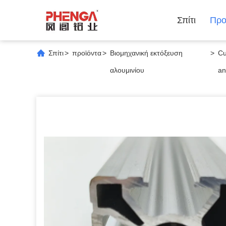
Σπίτι
Προ
Σπίτι
>
προϊόντα
>
Βιομηχανική εκτόξευση
>
Cu
αλουμινίου
an