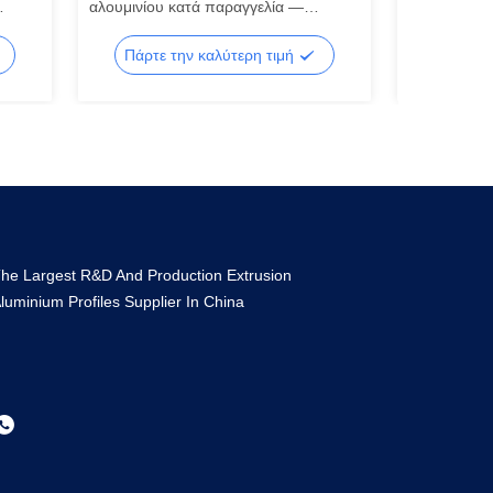
αλουμινίου κατά παραγγελία —
επεξεργασμέν
βαρέως τύπου δομικά προφίλ
σχήματα προ
αλουμινίου για μηχανήματα
αλουμινίου 
Πάρτε την καλύτερη τιμή
Πάρτε 
με
he Largest R&D And Production Extrusion
luminium Profiles Supplier In China