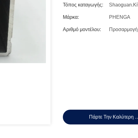
Τόπος καταγωγής:
Shaoguan.Κί
Μάρκα:
PHENGA
Αριθμό μοντέλου:
Προσαρμογή
Πάρτε Την Καλύτερη 