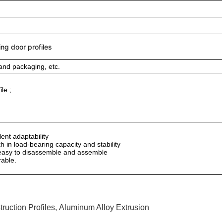
ing door profiles
and packaging, etc.
le ;
ent adaptability
th in load-bearing capacity and stability
d easy to disassemble and assemble
rable.
uction Profiles
,
Aluminum Alloy Extrusion