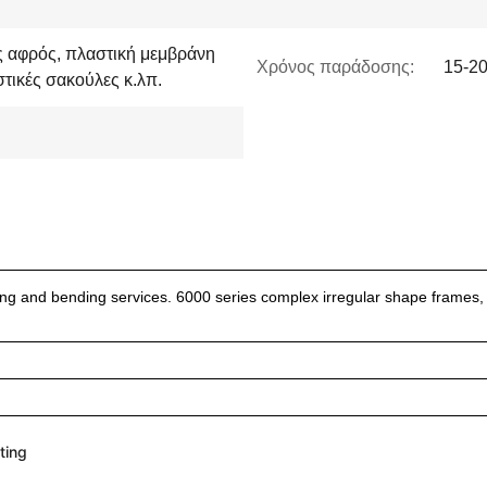
ός αφρός, πλαστική μεμβράνη
Χρόνος παράδοσης:
15-20
τικές σακούλες κ.λπ.
ing and bending services. 6000 series complex irregular shape frames,
ting