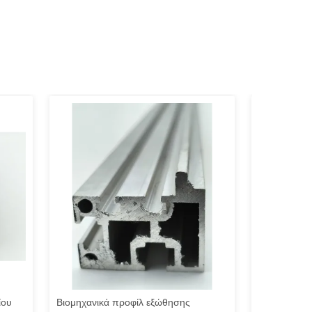
ίου
Βιομηχανικά προφίλ εξώθησης
Προσαρμοσμ