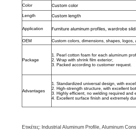
Color
Custom color
Length
Custom length
Application
Furniture aluminum profiles, wardrobe slid
OEM
Custom colors, dimensions, shapes, logos, 
1. Pearl cotton foam for each aluminum profi
Package
2. Wrap with shrink film exterior;
3. Packed according to customer request.
1. Standardized universal design, with excell
2. High-strength structure, with excellent bo
Advantages
3. Highly efficient, no welding required an
4. Excellent surface finish and extremely du
Ετικέτες:
Industrial Aluminum Profile
,
Aluminum Constr