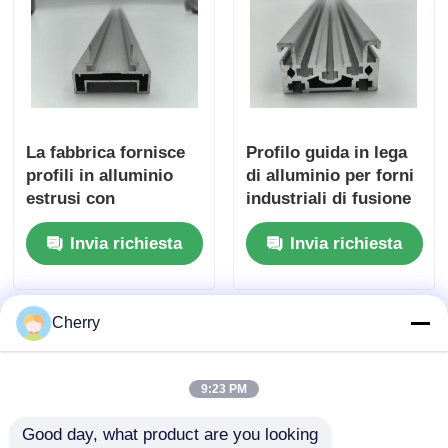
profili di alluminio di rivestimento del legno
Profili di taglio in alluminio
La fabbrica fornisce
Profilo guida in lega
Profili di estrussione per dissipatori di calore in allumin
profili in alluminio
di alluminio per forni
estrusi con
industriali di fusione
scanalatura a T
- Servizio di
Invia richiesta
Invia richiesta
personalizzati
estrusione e taglio
6063 - Quadrato
bianco-argento T3-T8
Cherry
9:23 PM
Good day, what product are you looking 