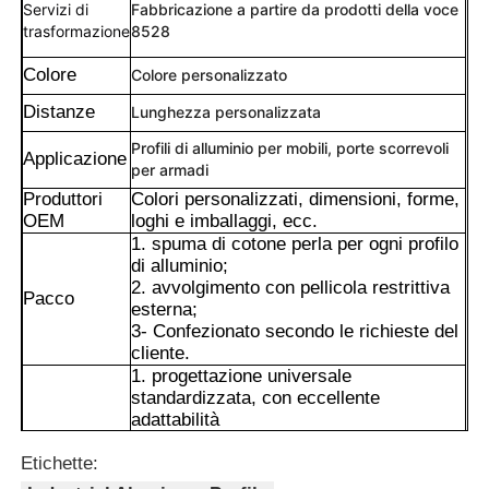
Servizi di
Fabbricazione a partire da prodotti della voce
trasformazione
8528
Colore
Colore personalizzato
Distanze
Lunghezza personalizzata
Profili di alluminio per mobili, porte scorrevoli
Applicazione
per armadi
Produttori
Colori personalizzati, dimensioni, forme,
OEM
loghi e imballaggi, ecc.
1. spuma di cotone perla per ogni profilo
di alluminio;
2. avvolgimento con pellicola restrittiva
Pacco
esterna;
3- Confezionato secondo le richieste del
Casa
cliente.
1. progettazione universale
standardizzata, con eccellente
Prodotti
adattabilità
2Struttura di alta resistenza, con
Vantaggi
eccellente capacità di carico e stabilità
Etichette:
Chi Siamo
3- Alta efficienza, non richiede saldatura