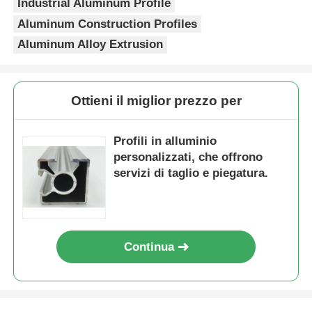
Industrial Aluminum Profile
e facile smontaggio e montaggio
Aluminum Construction Profiles
4Ottima finitura superficiale ed
estremamente resistente.
Visita alla fabbrica
Aluminum Alloy Extrusion
Controllo di qualità
Ottieni il miglior prezzo per
Contattaci
Profili in alluminio
personalizzati, che offrono
Notizie
servizi di taglio e piegatura.
Richiedi un preventivo
Continua
Profili di alluminio di estrusione
Profili da cucina in alluminio