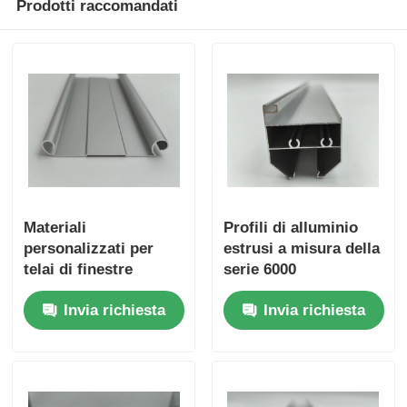
Prodotti raccomandati
Profili della finestra di alluminio
Profili per porte in alluminio
Estrussione industriale dell'alluminio
Accessori per profili di alluminio
Materiali
Profili di alluminio
personalizzati per
estrusi a misura della
telai di finestre
serie 6000
Profili per finestre a battente
avvolgibili in
Invia richiesta
Invia richiesta
alluminio semi-
industriali per esterni
Profili per facciate continue
Profilo in alluminio lucido