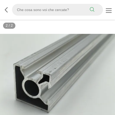
2
/
2