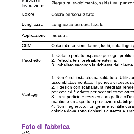
Servizi di
Piegatura, svolgimento, saldatura, punzon
lavorazione
Colore
Colore personalizzato
Lunghezza
Lunghezza personalizzata
Applicazione
Industria
OEM
Colori, dimensioni, forme, loghi, imballaggi 
1. Cotone perlato espanso per ogni profilo i
Pacchetto
2. Pellicola termoretraibile esterna.
3. Imballato secondo la richiesta del cliente.
1. Non è richiesta alcuna saldatura. Utiliz
assemblato/smontato. Il periodo di costruzion
2. Il design con scanalatura integrata rende
per cavi ed è adatto per scenari come attre
Vantaggi
3. La superficie è resistente ai graffi e al
mantiene un aspetto e prestazioni stabili per
4. Non magnetico, non genera scintille duran
chimica dove sono richiesti sicurezza e ambi
Foto di fabbrica