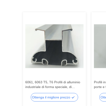
neari
6061, 6063 T5, T6 Profili di alluminio
Profili i
usi di
industriale di forma speciale, di
porte e f
er telai di
alluminio estruso, lavorati con
cinesi pe
voro
precisione
per port
zo
Ottenga il migliore prezzo
Ott