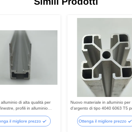
Simili Prodotti
n alluminio di alta qualità per
Nuovo materiale in alluminio per
inestre, profili in alluminio
d'argento di tipo 4040 6063 T5 pro
rsonalizzati, fornitore di profili
in alluminio su misura in Cina, prof
e in alluminio
lega di alluminio estruso
enga il migliore prezzo
Ottenga il migliore prezzo