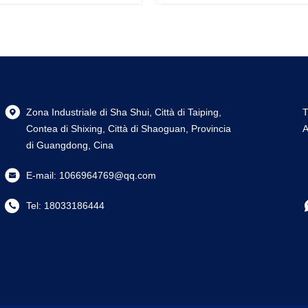
Zona Industriale di Sha Shui, Città di Taiping,
T
Contea di Shixing, Città di Shaoguan, Provincia
A
di Guangdong, Cina
E-mail:
1066964769@qq.com
Tel:
18033186444