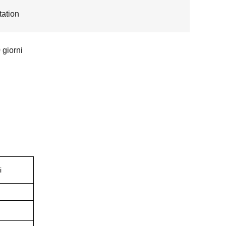
ation
 giorni
i