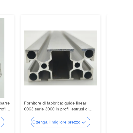
 barre
Fornitore di fabbrica: guide lineari
Binari scorr
fili
6063 serie 3060 in profili estrusi di
in estrusione
ili in
alluminio industriale, adatte per telai di
serie 6000 s
attrezzature per banchi di lavoro
Cina, utilizz
Ottenga il migliore prezzo
Ottenga
taglio di fine