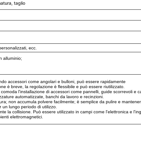
atura, taglio
personalizzati, ecc.
n alluminio;
zando accessori come angolari e bulloni, può essere rapidamente
e è breve, la regolazione è flessibile e può essere riutilizzato.
 comoda l'installazione di accessori come pannelli, guide scorrevoli e c
zzature automatizzate, banchi da lavoro e recinzioni.
l'usura; non accumula polvere facilmente; è semplice da pulire e mantener
 un lungo periodo di utilizzo.
te la collisione. Può essere utilizzato in campi come l'elettronica e l'in
enti elettromagnetici.