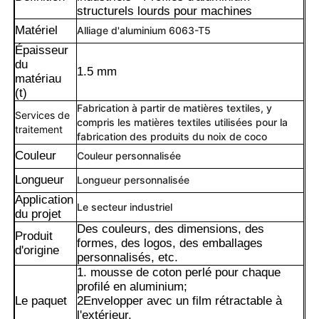
structurels lourds pour machines
Matériel
Alliage d'aluminium 6063-T5
Épaisseur
du
1.5 mm
matériau
(t)
Fabrication à partir de matières textiles, y
Services de
compris les matières textiles utilisées pour la
traitement
fabrication des produits du noix de coco
Couleur
Couleur personnalisée
Longueur
Longueur personnalisée
Application
Le secteur industriel
du projet
Maison
Des couleurs, des dimensions, des
Produit
formes, des logos, des emballages
d'origine
personnalisés, etc.
Produits
1. mousse de coton perlé pour chaque
profilé en aluminium;
Le paquet
2Envelopper avec un film rétractable à
l'extérieur.
À propos de nous