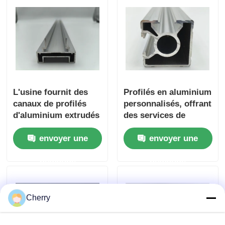
L'usine fournit des
Profilés en aluminium
canaux de profilés
personnalisés, offrant
d'aluminium extrudés
des services de
en T-slot sur mesure
découpe et de pliage.
envoyer une
envoyer une
Châssis complexes
de forme irrégulière
demande
demande
de la série 6000,
adaptés aux portes et
fenêtres
Cherry