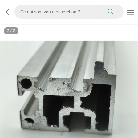
2
/
2