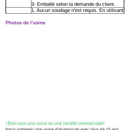
3- Emballé selon la demande du client.
1. Aucun soudage n'est requis. En utilisant
des accessoires tels que des pièces
Visite de l'usine
d'angle et des boulons, il peut être
Photos de l'usine
rapidement assemblé / démonté. La
période de construction est courte, le
Contrôle de qualité
réglage est flexible,et il peut être réutilisé.
2. La conception de fente intégrée facilite
l'installation d'accessoires tels que des
Contactez-nous
panneaux, des rails coulissants et des
plateaux de câbles et convient à des
scénarios tels que des équipements
Nouvelles
automatisés, des bancs de travail et des
Les
clôtures.
avantages
3La surface est résistante aux rayures et
Demandez un devis
à l'usure, n'accumule pas facilement de
poussière, est simple à nettoyer et à
entretenir et conserve une apparence et
Profils en aluminium d'extrusion
des performances stables pendant une
longue période d'utilisation.
4Non magnétique, aucune étincelle n'est
1Êtes-vous une usine ou une société commerciale?
générée lors d'une collision. Il peut être
Profiles de cuisine en aluminium
Nous sommes une usine d'aluminium avec plus de 15 ans