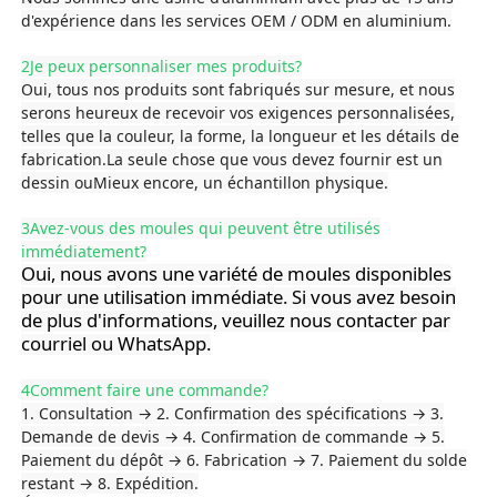
utilisé dans des domaines tels que
d'expérience dans les services OEM / ODM en aluminium.
l'électronique et le génie chimique où la
sécurité et les environnements
Profils de fenêtre en aluminium
2Je peux personnaliser mes produits?
électromagnétiques sont nécessaires.
Oui, tous nos produits sont fabriqués sur mesure, et nous
serons heureux de recevoir vos exigences personnalisées,
Profiles de porte en aluminium
telles que la couleur, la forme, la longueur et les détails de
fabrication.La seule chose que vous devez fournir est un
dessin ouMieux encore, un échantillon physique.
Extrusion industrielle de l'aluminium
3Avez-vous des moules qui peuvent être utilisés
immédiatement?
Accessoires pour profilés en aluminium
Oui, nous avons une variété de moules disponibles
pour une utilisation immédiate. Si vous avez besoin
de plus d'informations, veuillez nous contacter par
Profils de fenêtres à battants
courriel ou WhatsApp.
4Comment faire une commande?
Profilés de façade rideau
1. Consultation → 2. Confirmation des spécifications → 3.
Demande de devis → 4. Confirmation de commande → 5.
Paiement du dépôt → 6. Fabrication → 7. Paiement du solde
Profilé en aluminium poli
restant → 8. Expédition.