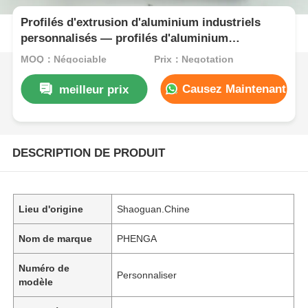
Profilés d'extrusion d'aluminium industriels
personnalisés — profilés d'aluminium
structurels robustes pour machines
MOQ：Négociable
Prix：Negotation
Causez Maintenant
meilleur prix
DESCRIPTION DE PRODUIT
Lieu d'origine
Shaoguan.Chine
Nom de marque
PHENGA
Numéro de
Personnaliser
modèle