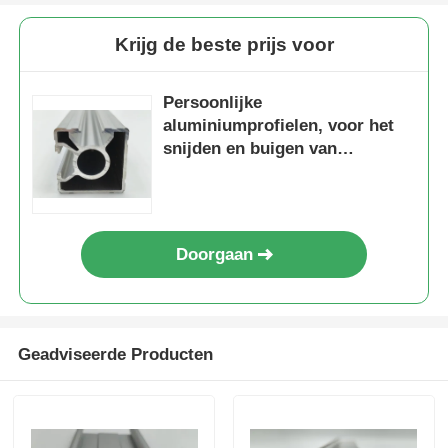
4. Uitstekende
oppervlakteafwerking en extreem
Krijg de beste prijs voor
duurzaam.
Fabriekstocht
Persoonlijke
Kwaliteitscontrole
aluminiumprofielen, voor het
snijden en buigen van
profielen.
Neem contact met ons op
Nieuws
Doorgaan
Offerte Aanvragen
Geadviseerde Producten
Extrusiealuminiumprofielen
Aluminiumkeukenprofielen