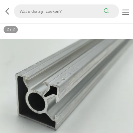
2
/
2