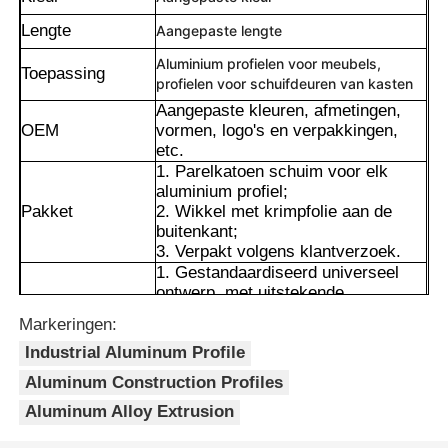
Lengte
Aangepaste lengte
Aluminium profielen voor meubels,
Toepassing
profielen voor schuifdeuren van kasten
Aangepaste kleuren, afmetingen,
OEM
vormen, logo's en verpakkingen,
etc.
1. Parelkatoen schuim voor elk
aluminium profiel;
Pakket
2. Wikkel met krimpfolie aan de
buitenkant;
3. Verpakt volgens klantverzoek.
1. Gestandaardiseerd universeel
ontwerp, met uitstekende
aanpasbaarheid
Thuis
Markeringen:
2. Hoogwaardige structuur, met
uitstekende draagkracht en
Industrial Aluminum Profile
stabiliteit
Producten
Voordelen
Aluminum Construction Profiles
3. Zeer efficiënt, geen lassen
Aluminum Alloy Extrusion
vereist en eenvoudig te demonteren
en te monteren
Over ons