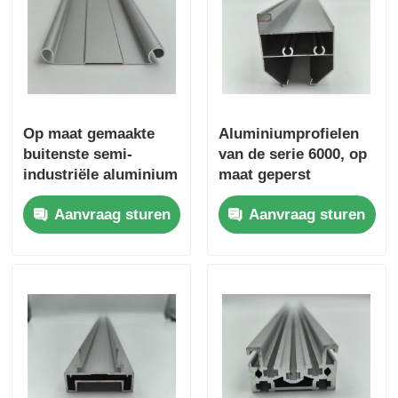
De Profielen van het aluminiumvenster
Aluminium Deurprofielen
Op maat gemaakte
Aluminiumprofielen
buitenste semi-
van de serie 6000, op
Industriële aluminium-extrusie
industriële aluminium
maat geperst
rol-up
Aanvraag sturen
Aanvraag sturen
raammaterialen
Accessoires voor aluminiumprofielen
Openslaande raamprofielen
Gevelbekledingsprofielen
Gepolijst aluminium profiel