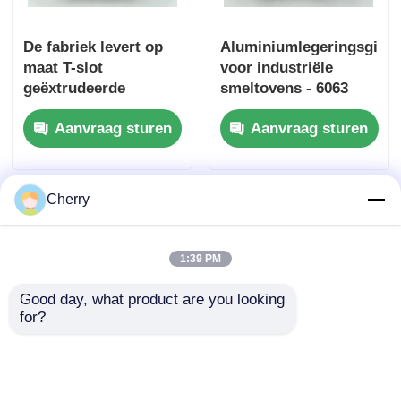
houten beëindig aluminiumprofielen
De fabriek levert op
Aluminiumlegeringsgidsp
maat T-slot
voor industriële
geëxtrudeerde
smeltovens - 6063
Profielen van aluminium
aluminiumprofielkanalen
service voor
Aanvraag sturen
Aanvraag sturen
extruderen en snijden
- zilverwit vierkant
Aluminium extrusieprofielen voor warmteafvoeringen
T3-T8
Cherry
1:39 PM
Good day, what product are you looking 
for?
Op maat gemaakte
Elektrolytische
hoogwaardige 6061
oxidatie industriële