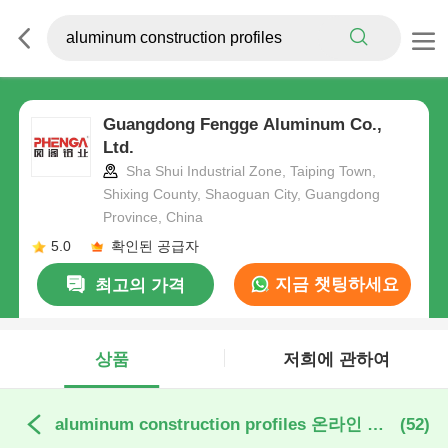
Guangdong Fengge Aluminum Co.,
Ltd.
Sha Shui Industrial Zone, Taiping Town,
Shixing County, Shaoguan City, Guangdong
Province, China
5.0
확인된 공급자
지금 챗팅하세요
최고의 가격
상품
저희에 관하여
aluminum construction profiles 온라인 제조
(52)