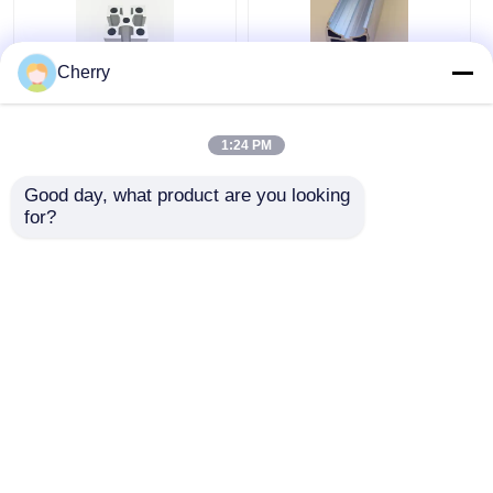
Cherry
6063 산업용 알루미늄
Chinese
압출 압출 양극 산화 알
manufacturers
1:24 PM
루미늄 프로파일
produce custom-
made extruded
Good day, what product are you looking 
aluminum 6063
최고의 가격
최고의 가격
for?
profiles.
지금 챗팅하세요
지금 챗팅하세요
더 많은 것을 전망하십시
오
홈
사이트맵
연락처
Desktop Site
사이트맵
개인 정보 정책