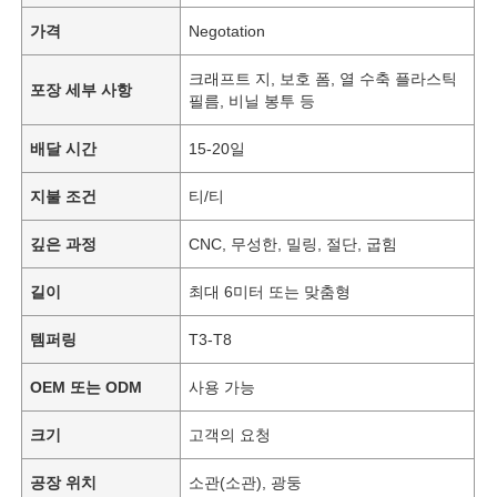
가격
Negotation
크래프트 지, 보호 폼, 열 수축 플라스틱
포장 세부 사항
필름, 비닐 봉투 등
배달 시간
15-20일
지불 조건
티/티
깊은 과정
CNC, 무성한, 밀링, 절단, 굽힘
길이
최대 6미터 또는 맞춤형
템퍼링
T3-T8
OEM 또는 ODM
사용 가능
크기
고객의 요청
공장 위치
소관(소관), 광둥