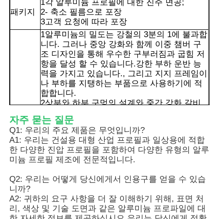
1각 알루미늄 프로필에 대한 진주 면공;
패키지
2- 축소 필름으로 포장
3고객 요청에 따라 포장
1알루미늄의 밀도는 강철의 3분의 1에 불과합
니다. 그러나 중앙 강화와 함께 이중 챔버 구
조 디자인을 통해 우수한 구부러짐과 굽힘 저
항을 달성 할 수 있습니다.강한 부하 운반 능
력을 가지고 있습니다., 그리고 지지 프레임이
나 부하를 지탱하는 부품으로 사용하기에 적
합합니다.
2상부와 하부 구멍의 설계와 중간 강화 갈비
뼈는 효과적으로 스트레스를 분배하고 변형을
자주 묻는 질문
줄일 수 있습니다.그리고 장기 사용 후에도 구
장점
Q1: 우리의 주요 제품은 무엇입니까?
조가 구부러지거나 왜곡되는 것을 방지합니
A1: 우리는 건설용 대형 산업 프로필과 일상용에 적합
다..
한 다양한 진압 프로필을 포함하여 다양한 유형의 알루
3진압 폼핑 프로세스는 이러한 복잡한 불규칙
집
미늄 프로필 제조에 전문적입니다.
횡단 면을 달성 할 수 있으며 스냅-피트, 조립
및 밀폐와 같은 기능적 요구 사항을 정확하게
Q2: 우리는 어떻게 당신에게서 인용구를 얻을 수 있습
충족시킵니다.그리고 모듈형 조립을 촉진.
제품
니까?
4. 구멍 구조 는 또한 밀폐 스트립 및 소음 단
A2: 귀하의 요구 사항을 더 잘 이해하기 위해, 표면 처
열 재료 를 위한 설치 공간을 제공한다. 단열
리, 색상 및 기술 도면과 같은 알루미늄 프로파일에 대
유리 와 결합 될 때, 그것은 효과적으로 소음
우리 에 관한 것
한 자세한 정보를 제공하십시오.우리는 당신에게 정확