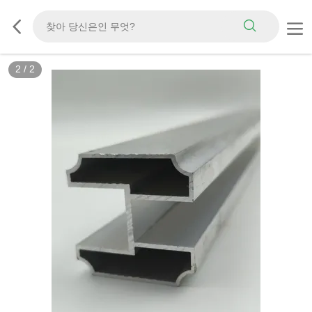
2
/
2