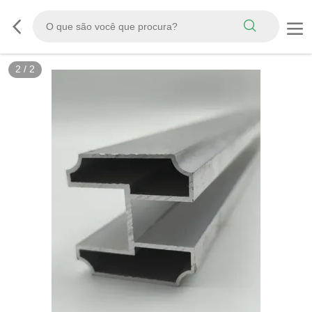
2
/
2