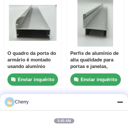
O quadro da porta do
Perfis de alumínio de
armário é montado
alta qualidade para
usando alumínio
portas e janelas,
extrudido para o
perfis de alumínio
Enviar inquérito
Enviar inquérito
quadro da porta do
chineses
armário.
personalizados,
fornecedor de perfis
de alumínio para
Cherry
portas
5:45 AM