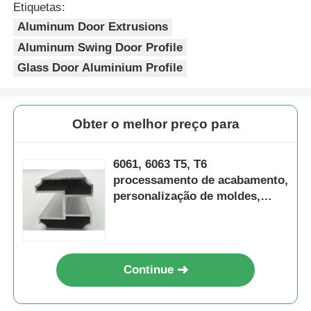
Etiquetas:
Aluminum Door Extrusions
Perfis da janela de alumínio
Aluminum Swing Door Profile
Glass Door Aluminium Profile
Perfis de portas de alumínio
Obter o melhor preço para
Extrusão industrial de alumínio
6061, 6063 T5, T6
Acessórios de perfis de alumínio
processamento de acabamento,
personalização de moldes,
perfis de extrusão de alumínio,
Perfis de janela de batente
perfis de alumínio
Perfis de Fachada Cortina
Continue
Perfil de alumínio polido