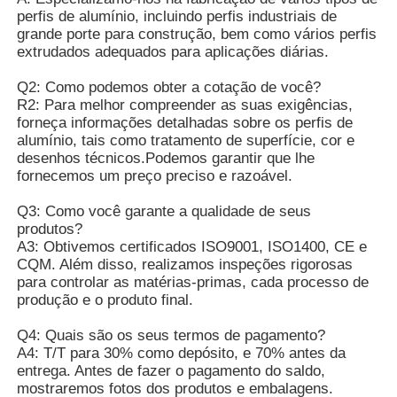
como estrutura de suporte ou
perfis de alumínio, incluindo perfis industriais de
componente de carga.
grande porte para construção, bem como vários perfis
2O projecto das cavidades superior e
Visita à Fábrica
extrudados adequados para aplicações diárias.
inferior, juntamente com as costelas de
reforço intermediárias, pode distribuir
Q2: Como podemos obter a cotação de você?
eficazmente a tensão, reduzir a
R2: Para melhor compreender as suas exigências,
Controle de qualidade
Vantagens
deformação,e evitar que a estrutura se
forneça informações detalhadas sobre os perfis de
dobre ou deforme mesmo após uso
alumínio, tais como tratamento de superfície, cor e
prolongado.
desenhos técnicos.Podemos garantir que lhe
Contate-nos
3O processo de moldagem por extrusão
fornecemos um preço preciso e razoável.
pode atingir esta complexa secção
transversal irregular, satisfazendo com
Q3: Como você garante a qualidade de seus
Notícias
precisão os requisitos funcionais, tais
produtos?
como snap-fit, montagem e vedação,e
A3: Obtivemos certificados ISO9001, ISO1400, CE e
facilitar a montagem modular.
CQM. Além disso, realizamos inspeções rigorosas
Solicitar um Orçamento
4A estrutura de cavidade também
para controlar as matérias-primas, cada processo de
fornece espaço de instalação para tiras
produção e o produto final.
de vedação e materiais de isolamento
acústico.
Perfis de alumínio de extrusão
Q4: Quais são os seus termos de pagamento?
A4: T/T para 30% como depósito, e 70% antes da
entrega. Antes de fazer o pagamento do saldo,
Perfis de cozinha de alumínio
mostraremos fotos dos produtos e embalagens.