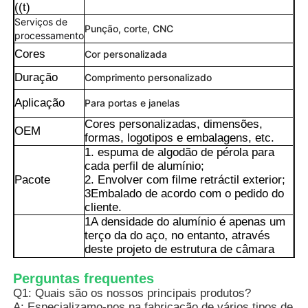
((t)
Serviços de
Punção, corte, CNC
processamento
Cores
Cor personalizada
Duração
Comprimento personalizado
Aplicação
Para portas e janelas
Cores personalizadas, dimensões,
OEM
formas, logotipos e embalagens, etc.
1. espuma de algodão de pérola para
cada perfil de alumínio;
Pacote
2. Envolver com filme retráctil exterior;
3Embalado de acordo com o pedido do
cliente.
Lar
1A densidade do alumínio é apenas um
terço da do aço, no entanto, através
deste projeto de estrutura de câmara
Produtos
dupla com um reforço central, ele pode
alcançar excelente resistência à flexão
Perguntas frequentes
e torção,Tem uma elevada capacidade
Q1: Quais são os nossos principais produtos?
de carga, e é adequado para utilização
Sobre Nós
A: Especializamo-nos na fabricação de vários tipos de