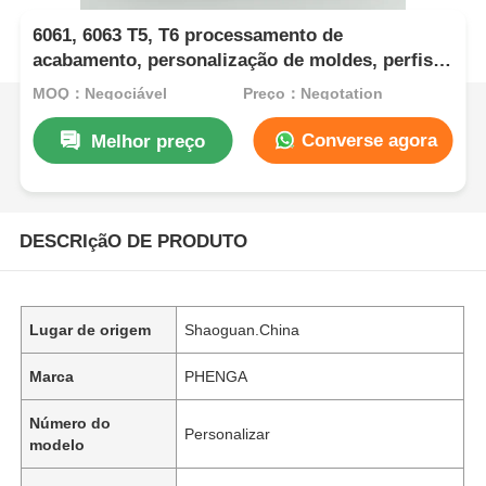
6061, 6063 T5, T6 processamento de
acabamento, personalização de moldes, perfis
de extrusão de alumínio, perfis de alumínio
MOQ：Negociável
Preço：Negotation
Converse agora
Melhor preço
DESCRIçãO DE PRODUTO
Lugar de origem
Shaoguan.China
Marca
PHENGA
Número do
Personalizar
modelo