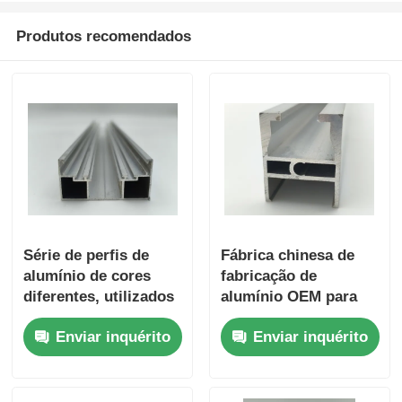
Produtos recomendados
perfis de alumínio do revestimento de madeira
Perfis de acabamento de alumínio
Profissionais de extrusão de extrusores de calor de al
Série de perfis de
Fábrica chinesa de
alumínio de cores
fabricação de
diferentes, utilizados
alumínio OEM para
para portas e janelas,
perfis de alumínio
Enviar inquérito
Enviar inquérito
revestidos com 6063
industrial
liga T5 fonte de
extrusão do quadro
industrial