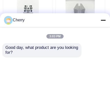
Cherry
6063 산업용 알루미늄
현대식 미닫이문에 사
압출 압출 양극 산화 알
용되는 방수 실버 산업
3:03 PM
루미늄 프로파일
용 알루미늄 압출
Good day, what product are you looking 
최고의 가격
최고의 가격
for?
지금 챗팅하세요
지금 챗팅하세요
더 많은 것을 전망하십시
오
홈
사이트맵
연락처
Desktop Site