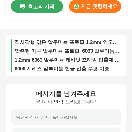
지금 챗팅하세요
최고의 가격
실버 6063 T5 알루미늄 파티션 프로파일 (드라이월/유리 벽 시스템용)
공장 투어
45mm 알루미늄 프로필, 6000 시리즈 산업 알루미늄 프로필
실내 외관 알루미늄 내장 캐비닛 손잡이 가구 / 문 / 창문
품질 관리
직사각형 닦은 알루미늄 프로필 1.2mm 안오디제 알루미늄 프레임 외진
맞춤형 가구 알루미늄 프로필, 6063 알루미늄 외출 하드웨어
저희에게 연락하십시오
1.2mm 6063 알루미늄 캐비닛 프레임 압출재 (캐비닛 도어/옷장 도어용)
6000 시리즈 알루미늄 합금 압출 수평 이중 접이식 창문 유리문 알루미늄 프로파일
맞춤형 분체 도장 알루미늄 프로파일 프레임, 캐비닛 도어용 6063 알루미늄 프로파일
뉴스
옷장 액세서리 가정용 가구 침실 옷장 철도 파이프 매달린 트랙
중형 옷장 막대기, 알루미늄 프로파일 안오디화 옷장 매달린 막대기
인용 을 요청 하십시오
메시지를 남겨주세요
캐비닛 손잡이용 양극 산화 처리된 밝은 브러시드 알루미늄 합금 프로파일 6063T5
곧 다시 연락 드리겠습니다!
맞춤형 알루미늄 압출 프로파일, 알루미늄 합금 6063 T5
압출 알루미늄 프로파일
캐비닛 벤딩/용접 가공용 목재 무늬 6000 시리즈 알루미늄 합금 프로파일
알루미늄 캐비닛 드로거 손잡이, 현대 알루미늄 합금 손잡이
알루미늄 주방 프로파일