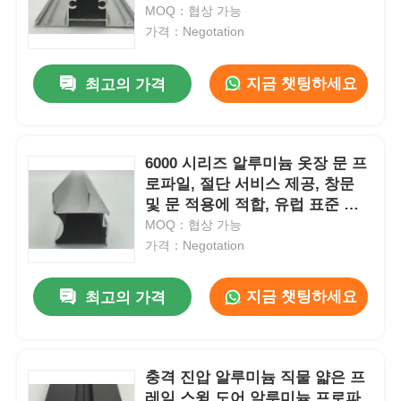
MOQ：협상 가능
가격：Negotation
공장 투어
지금 챗팅하세요
최고의 가격
품질 관리
6000 시리즈 알루미늄 옷장 문 프
저희에게 연락하십시오
로파일, 절단 서비스 제공, 창문
및 문 적용에 적합, 유럽 표준 준
뉴스
수
MOQ：협상 가능
가격：Negotation
인용 을 요청 하십시오
지금 챗팅하세요
최고의 가격
압출 알루미늄 프로파일
충격 진압 알루미늄 직물 얇은 프
알루미늄 주방 프로파일
레임 스윙 도어 알루미늄 프로파