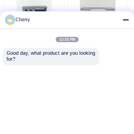
Cherry
옷장 액세서리 가정용
가구 캐비닛 서랍 CNC
가구 침실 옷장 철도 파
사각 알루미늄 손잡이
12:32 PM
이프 매달린 트랙
길쭉한 크기 손잡이
Good day, what product are you looking 
for?
최고의 가격
최고의 가격
지금 챗팅하세요
지금 챗팅하세요
더 많은 것을 전망하십시
오
홈
사이트맵
연락처
Desktop Site
사이트맵
개인 정보 정책