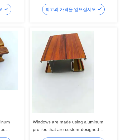
오
최고의 가격을 얻으십시오
minum
Windows are made using aluminum
ned
profiles that are custom-designed
through extrusion.