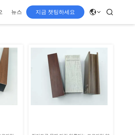
오
뉴스
지금 챗팅하세요