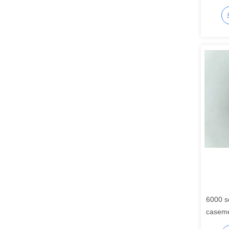
6000 s
caseme
profile