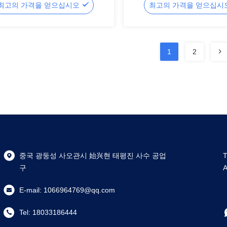
최고의 가격을 얻으십시오
최고의 가격을 얻으십시
1
2
중국 광둥성 사오관시 始兴현 태평진 사수 공업
T
구
A
E-mail:
1066964769@qq.com
Tel:
18033186444