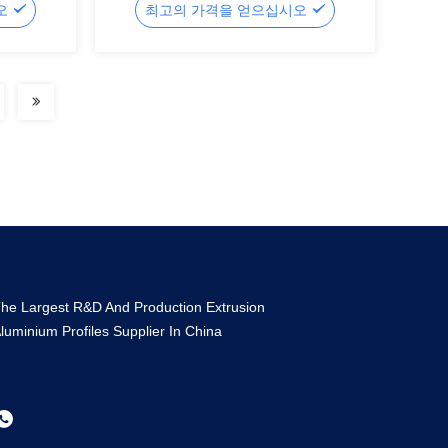
오
최고의 가격을 얻으십시오
he Largest R&D And Production Extrusion
luminium Profiles Supplier In China