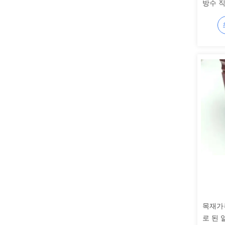
방수 
목재가
로 된