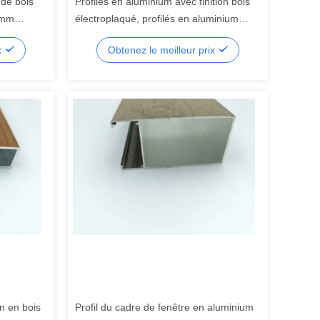
 de bois
Profilés en aluminium avec finition bois
 mm
électroplaqué, profilés en aluminium
carrés
anodisé et thermolaqué
x
Obtenez le meilleur prix
on en bois
Profil du cadre de fenêtre en aluminium