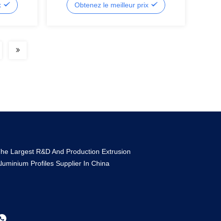
x
Obtenez le meilleur prix
he Largest R&D And Production Extrusion
luminium Profiles Supplier In China