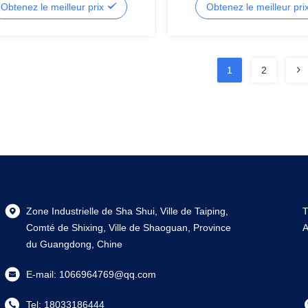
Obtenez le meilleur prix
Obtenez le meilleur pri
1
2
Zone Industrielle de Sha Shui, Ville de Taiping,
T
Comté de Shixing, Ville de Shaoguan, Province
A
du Guangdong, Chine
E-mail:
1066964769@qq.com
Tel:
18033186444