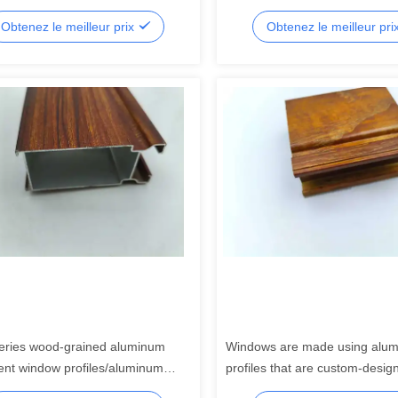
eur pour portes et fenêtres
anodisées à grains de bois, ai
Obtenez le meilleur prix
Obtenez le meilleur pri
des services de pliage et de c
eries wood-grained aluminum
Windows are made using alu
nt window profiles/aluminum
profiles that are custom-desig
s for sliding doors
through extrusion.