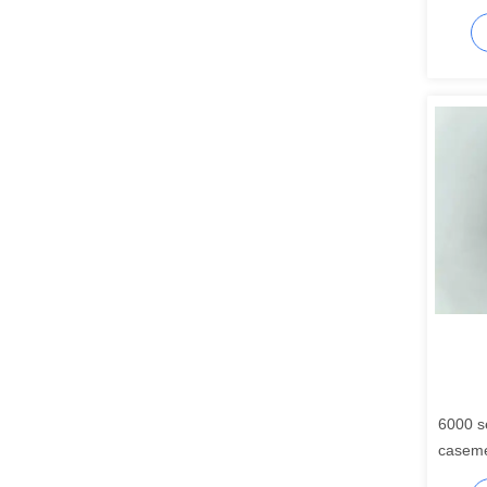
de coul
6000 s
caseme
profile