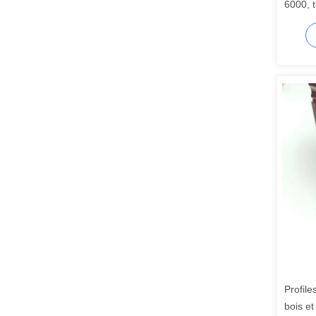
6000, 
étanch
Profil
bois et