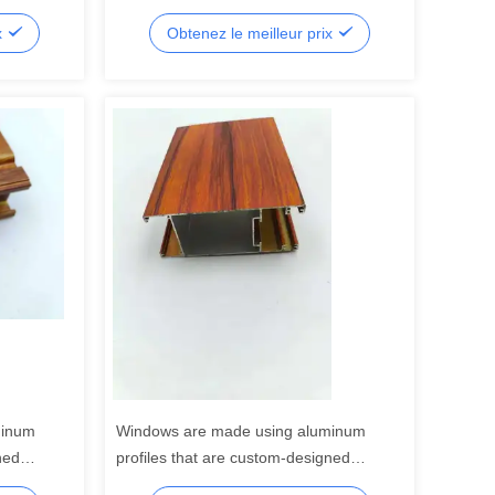
nsi que
rectangulaires
x
Obtenez le meilleur prix
oupe.
minum
Windows are made using aluminum
ned
profiles that are custom-designed
through extrusion.