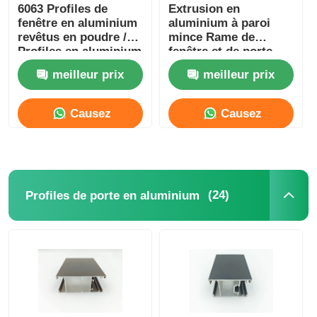
6063 Profiles de
Extrusion en
fenêtre en aluminium
aluminium à paroi
revêtus en poudre /
mince Rame de
Profiles en aluminium
fenêtre et de porte
anodisé
6005 T5
meilleur prix
meilleur prix
Causez
Causez
Maintenant
Maintenant
(24)
Profiles de porte en aluminium