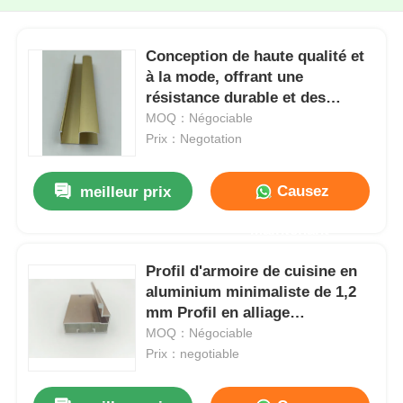
Conception de haute qualité et
à la mode, offrant une
résistance durable et des
profilés en aluminium
MOQ：Négociable
multifonctionnels de la série
Prix：Negotation
6000
Causez
meilleur prix
Maintenant
Profil d'armoire de cuisine en
aluminium minimaliste de 1,2
mm Profil en alliage
d'aluminium de la série 6000
MOQ：Négociable
Prix：negotiable