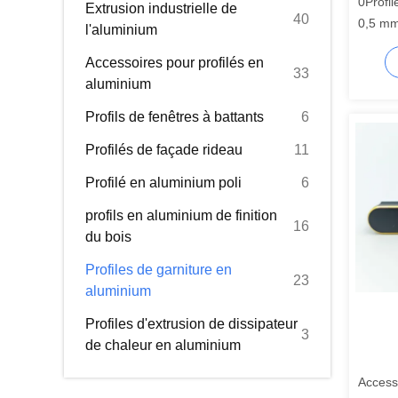
0Profi
Extrusion industrielle de
40
0,5 mm
l'aluminium
meubles
Accessoires pour profilés en
33
aluminium
Profils de fenêtres à battants
6
Profilés de façade rideau
11
Profilé en aluminium poli
6
profils en aluminium de finition
16
du bois
Profiles de garniture en
23
aluminium
Profiles d'extrusion de dissipateur
3
de chaleur en aluminium
Accesso