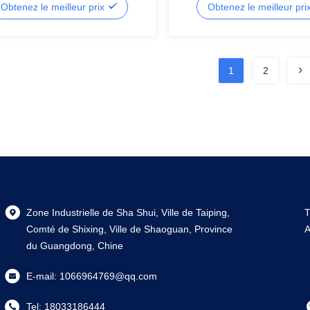
Obtenez le meilleur prix
Obtenez le meilleur pri
ailles.
1
2
Zone Industrielle de Sha Shui, Ville de Taiping,
T
Comté de Shixing, Ville de Shaoguan, Province
A
du Guangdong, Chine
E-mail:
1066964769@qq.com
Tel:
18033186444