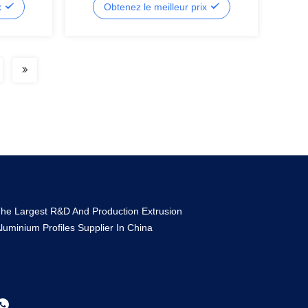
x
Obtenez le meilleur prix
he Largest R&D And Production Extrusion
luminium Profiles Supplier In China