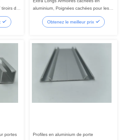
e
Extra Longs Armoires cachées en
tiroirs de
aluminium, Poignées cachées pour les
armoires de cuisine
x
Obtenez le meilleur prix
ur portes
Profiles en aluminium de porte