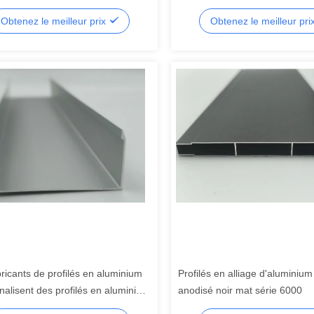
éable pour les murs extérieurs.
Profilés en aluminium traités p
Obtenez le meilleur prix
Obtenez le meilleur pri
et extrudés.
ricants de profilés en aluminium
Profilés en alliage d'aluminium
nalisent des profilés en aluminium
anodisé noir mat série 6000
nodisés argent 6061 et 6063 de