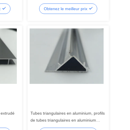
ar laminoir
décoratives en alliage d'aluminium
x
Obtenez le meilleur prix
 extrudé
Tubes triangulaires en aluminium, profils
de tubes triangulaires en aluminium
extrudés