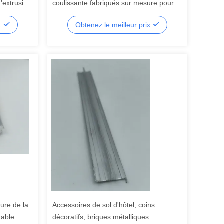
d'extrusion
coulissante fabriqués sur mesure pour
ation
les armoires, rails inférieurs/lignes de
x
Obtenez le meilleur prix
portes coulissantes dans les armoires
ture de la
Accessoires de sol d'hôtel, coins
dable.
décoratifs, briques métalliques