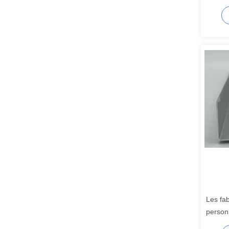
imperm
Les fab
person
en U a