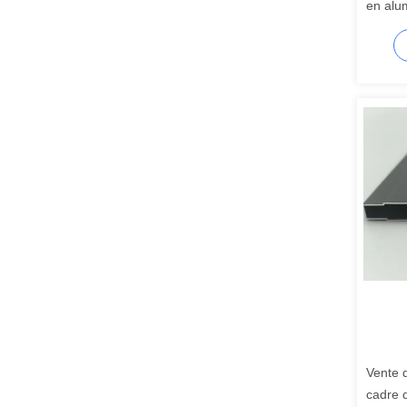
en alu
avec b
Vente d
cadre 