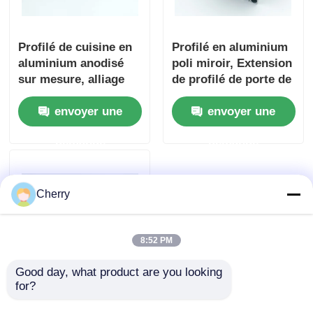
Profilé de cuisine en
Profilé en aluminium
aluminium anodisé
poli miroir, Extension
sur mesure, alliage
de profilé de porte de
d'aluminium série
douche en aluminium
envoyer une
envoyer une
6000
OEM ODM
demande
demande
Cherry
8:52 PM
Good day, what product are you looking 
for?
Profilé en aluminium
poli léger, Cadre de