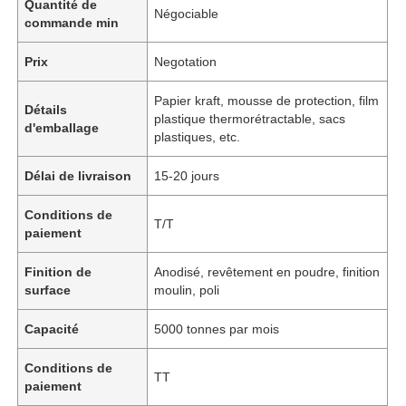
Quantité de
Négociable
commande min
Prix
Negotation
Papier kraft, mousse de protection, film
Détails
plastique thermorétractable, sacs
d'emballage
plastiques, etc.
Délai de livraison
15-20 jours
Conditions de
T/T
paiement
Finition de
Anodisé, revêtement en poudre, finition
surface
moulin, poli
Capacité
5000 tonnes par mois
Conditions de
TT
paiement