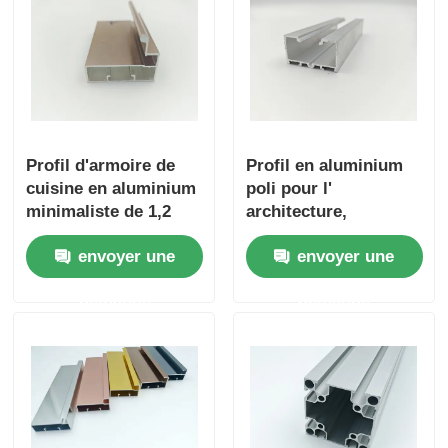
Profil d'armoire de
Profil en aluminium
cuisine en aluminium
poli pour l'
minimaliste de 1,2
architecture,
mm Profil en alliage
extrusion en
envoyer une
envoyer une
d'aluminium de la
aluminium sur
série 6000
mesure 6063
demande
demande