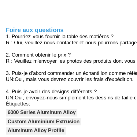
l'acier, ce qui rend le transport et
l'installation très faciles. En même temps,
il résiste aux chocs et ne se déforme pas
Profils de fenêtre en aluminium
et ne se fissure pas.
4. La surface est lisse et ne se tache pas
Foire aux questions
facilement avec l'huile. Il se nettoie
Profiles de porte en aluminium
1. Pourriez-vous fournir la table des matières ?
simplement avec un chiffon humide lors
R : Oui, veuillez nous contacter et nous pourrons partage
d’une utilisation quotidienne et ne
nécessite quasiment aucun frais
2. Comment obtenir le prix ?
Extrusion industrielle de l'aluminium
d’entretien à long terme. Le taux de retour
R : Veuillez m'envoyer les photos des produits dont vous a
des clients est extrêmement faible.
3. Puis-je d’abord commander un échantillon comme réfé
Accessoires pour profilés en aluminium
UN:
Oui, mais vous devrez couvrir les frais d'expédition.
4. Puis-je avoir des designs différents ?
Profils de fenêtres à battants
UN:
Oui, envoyez-nous simplement les dessins de taille c
Étiquettes:
6000 Series Aluminum Alloy
Profilés de façade rideau
Custom Aluminium Extrusion
Aluminum Alloy Profile
Profilé en aluminium poli