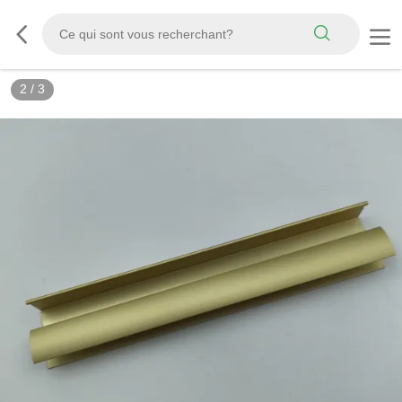
2
/
3