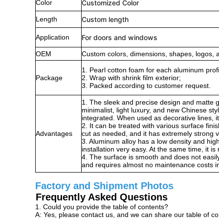
Color
Customized Color
Length
Custom length
Application
For doors and windows
OEM
Custom colors, dimensions, shapes, logos, 
1. Pearl cotton foam for each aluminum profi
Package
2. Wrap with shrink film exterior;
3. Packed according to customer request.
1. The sleek and precise design and matte g
minimalist, light luxury, and new Chinese st
integrated. When used as decorative lines, i
2. It can be treated with various surface fi
Advantages
cut as needed, and it has extremely strong ve
3. Aluminum alloy has a low density and high 
installation very easy. At the same time, it i
4. The surface is smooth and does not easily 
and requires almost no maintenance costs in
Factory and Shipment Photos
Frequently Asked Questions
1. Could you provide the table of contents?
A: Yes, please contact us, and we can share our table of co