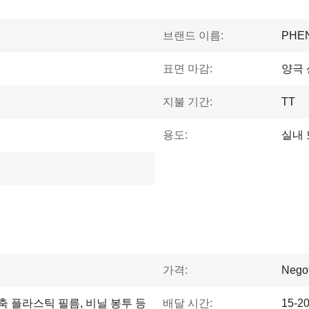
브랜드 이름:
PHE
표면 마감:
양극 
지불 기간:
TT
용도:
실내 
가격:
Negot
수축 플라스틱 필름, 비닐 봉투 등
배달 시간:
15-2