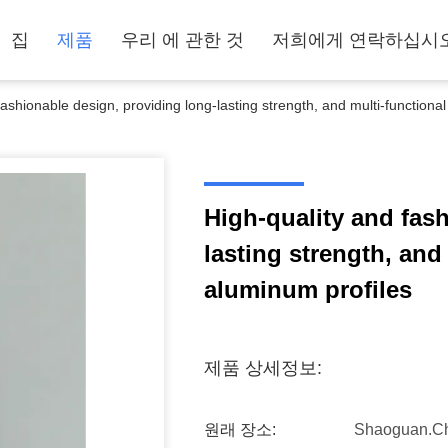
집
제품
우리 에 관한 것
저희에게 연락하십시
fashionable design, providing long-lasting strength, and multi-functiona
High-quality and fas
lasting strength, and
aluminum profiles
제품 상세정보:
원래 장소:
Shaoguan.C