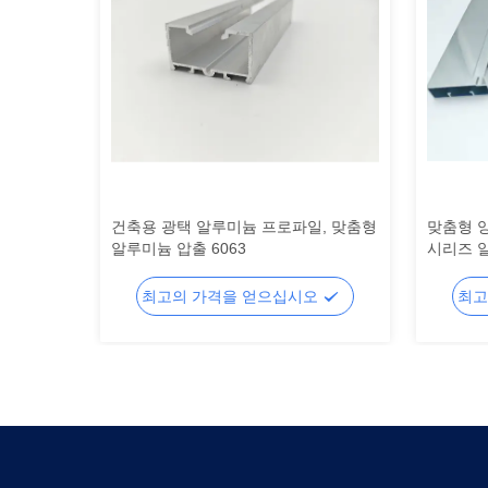
, 맞춤형
건축용 광택 알루미늄 프로파일, 맞춤형
맞춤형 양
알루미늄 압출 6063
시리즈 
오
최고의 가격을 얻으십시오
최고