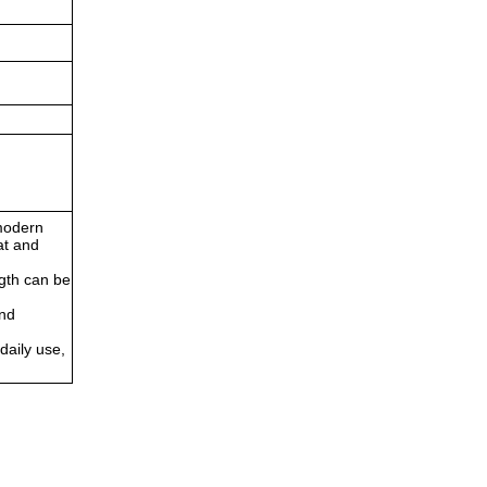
 modern
at and
ngth can be
and
daily use,