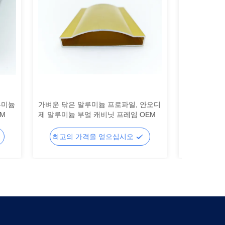
루미늄
가벼운 닦은 알루미늄 프로파일, 안오디
건축용 광택 
DM
제 알루미늄 부엌 캐비닛 프레임 OEM
알루미늄 압출
최고의 가격을 얻으십시오
최고의 