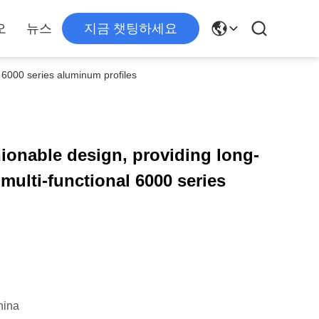
오
뉴스
지금 챗팅하세요
l 6000 series aluminum profiles
hionable design, providing long-
 multi-functional 6000 series
hina