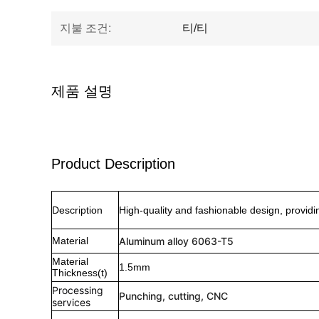
지불 조건:
티/티
제품 설명
Product Description
Description
High-quality and fashionable design, providi
Material
Aluminum alloy 6063-T5
Material
1.5mm
Thickness(t)
Processing
Punching, cutting, CNC
services