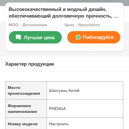
Высококачественный и модный дизайн,
обеспечивающий долговечную прочность, и
многофункциональные алюминиевые
MOQ：Договорная
Цена：Negotation
профили серии 6000
Побеседуйте
Лучшая цена
теперь
Характер продукции
Место
Шаогуань.Китай
происхождения
Фирменное
PHENGA
наименование
Номер модели
Настроить