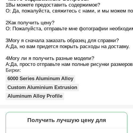
легкими.он устойчив к ударам и не
1Вы можете предоставить содержимое?
деформируется и не трескается.
О: Да, пожалуйста, свяжитесь с нами, и мы можем п
4Поверхность гладкая и нелегко
Профили алюминиевого окна
окрашивается маслом. Ее можно
2Как получить цену?
чистить просто влажной тканью во
О: Пожалуйста, отправьте мне фотографии необходим
время ежедневного использования,
Алюминиевые дверные профили
и в долгосрочной перспективе она
3Могу я сначала заказать образец для справки?
почти не требует затрат на
А:
Да, но вам придется покрыть расходы на доставку.
обслуживание.Отзывы клиентов
Промышленная экструзия алюминия
крайне низкие..
4Могу ли я получить разные модели?
А:
Да, просто отправьте нам полные рисунки размеров
Бирки:
Аксессуары из алюминиевого профиля
6000 Series Aluminum Alloy
Custom Aluminium Extrusion
Створчатые оконные профили
Aluminum Alloy Profile
Профили навесных стен
Получить лучшую цену для
Полированный алюминиевый профиль