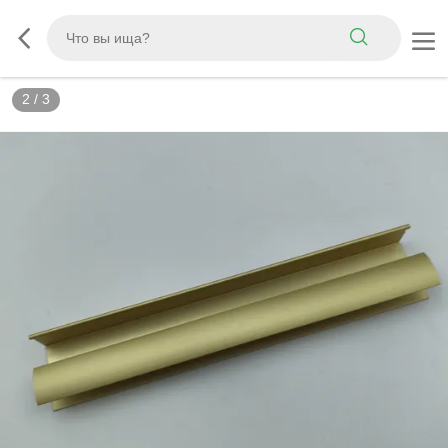
2
/
3