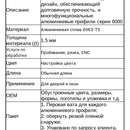
дизайн, обеспечивающий
Описание
долговечную прочность, и
многофункциональные
алюминиевые профили серии 6000
Материал
Алюминиевая сплав 6063-T5
Толщина
1.5 мм
материала ((t)
Услуги по
Пробивание, резка, CNC
обработке
Цвет
Настройка цвета
Длина
Обычная длина
Применение
Для дверей и окон
Дом
Обустроенные цвета, размеры,
OEM
формы, логотипы и упаковка и т.д.
1. Перовая вата для каждого
Продукция
алюминиевого профиля;
Пакет
2. обернуть резкой пленкой
снаружи;
3- Упаковано по запросу клиента.
О нас