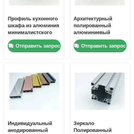
Профиль кухонного
Архитектурный
шкафа из алюминия
полированный
минималистского
алюминиевый
цвета 1,2 мм 6000
профиль, Custom
Отправить запрос
Отправить запрос
серии Профиль из
Aluminium Extrusion
алюминиевого
6063
сплава
Индивидуальный
Зеркало
анодированный
Полированный