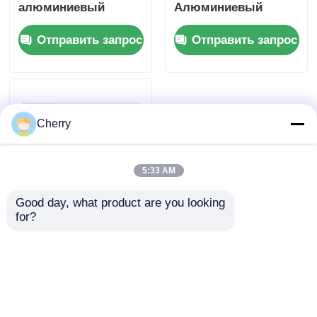
алюминиевый
Алюминиевый
сплав 6000 серии
Профиль,
Отправить запрос
Отправить запрос
для профиля
Алюминиевые
кухонного шкафа
Душевые Двери
Профиль
Продолжение OEM
ODM
Cherry
5:33 AM
Good day, what product are you looking 
for?
Легкий
полированный
алюминиевый
профиль,
Отправить запрос
анодированный
алюминиевый