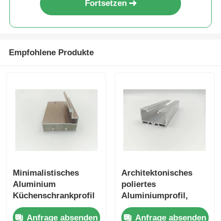
Fortsetzen
hölzernes Endaluminiumprofile
Empfohlene Produkte
Profile aus Aluminium
Profile für die Extrusion von Aluminium-Wärmespender
Minimalistisches
Architektonisches
Aluminium
poliertes
Küchenschrankprofil
Aluminiumprofil,
1,2 mm
benutzerdefinierte
Anfrage absenden
Anfrage absenden
Aluminiumlegierung
Aluminium Extrusion