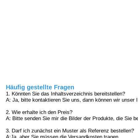
modernen Minimalismus,
leichten Luxus und neuen
chinesischen Stil. Wenn er
Werksbesichtigung
als Ziehgriff verwendet
wird, können die
Schranktüren ordentlicher
Qualitätskontrolle
und integrierter gestaltet
werden. Wenn es als
dekorative Linien
Kontaktieren Sie uns
verwendet wird, kann es
die Eleganz des Raumes
verstärken.
Neuigkeiten
2. Es kann mit
verschiedenen
Häufig gestellte Fragen
Oberflächenbehandlungen
1. Könnten Sie das Inhaltsverzeichnis bereitstellen?
Angebot anfordern
wie Champagnergold,
A: Ja, bitte kontaktieren Sie uns, dann können wir unser I
Mattschwarz und
gebürstetem Finish
2. Wie erhalte ich den Preis?
behandelt werden. Die
Extrusionsaluminiumprofile
A: Bitte senden Sie mir die Bilder der Produkte, die Sie 
Vorteile
Länge kann je nach Bedarf
gekürzt werden und es ist
3. Darf ich zunächst ein Muster als Referenz bestellen?
äußerst vielseitig
Aluminium Küchenprofile
A:
Ja, aber Sie müssen die Versandkosten tragen.