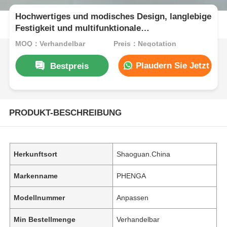
Hochwertiges und modisches Design, langlebige
Festigkeit und multifunktionale
Aluminiumprofile der Serie 6000
MOQ：Verhandelbar
Preis：Negotation
Plaudern Sie Jetzt
Bestpreis
PRODUKT-BESCHREIBUNG
Herkunftsort
Shaoguan.China
Markenname
PHENGA
Modellnummer
Anpassen
Min Bestellmenge
Verhandelbar