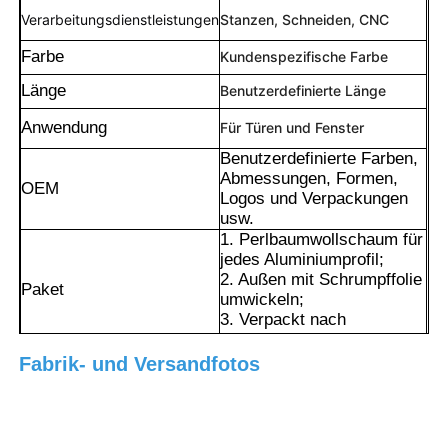
Verarbeitungsdienstleistungen
Stanzen, Schneiden, CNC
Farbe
Kundenspezifische Farbe
Länge
Benutzerdefinierte Länge
Anwendung
Für Türen und Fenster
Benutzerdefinierte Farben,
Abmessungen, Formen,
OEM
Logos und Verpackungen
usw.
1. Perlbaumwollschaum für
jedes Aluminiumprofil;
2. Außen mit Schrumpffolie
Paket
umwickeln;
Heim
3. Verpackt nach
Kundenwunsch.
1. Das schlanke und
Fabrik- und Versandfotos
Produkte
präzise Design und die
mattgoldene Textur eignen
sich für fast alle
Einrichtungsstile wie
Über uns