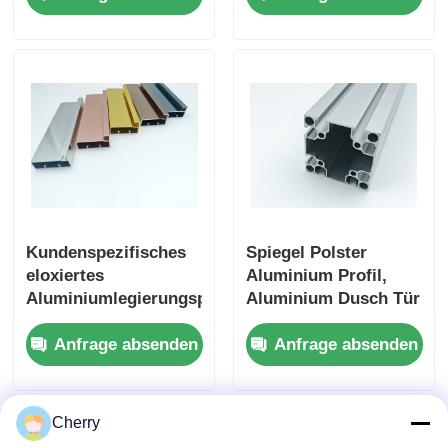
Profil der 6000er
6063
Serie
Kundenspezifisches
Spiegel Polster
eloxiertes
Aluminium Profil,
Aluminiumlegierungsprofil
Aluminium Dusch Tür
der 6000er Serie für
Profil Erweiterung
Anfrage absenden
Anfrage absenden
Küchenschränke
OEM ODM
Cherry