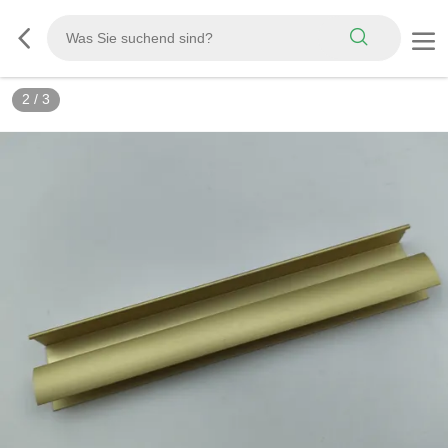
2
/
3