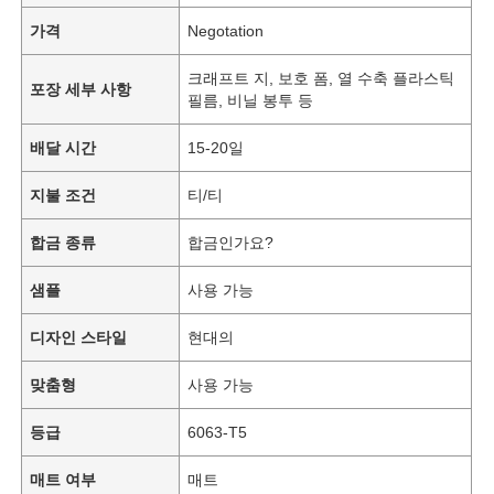
가격
Negotation
크래프트 지, 보호 폼, 열 수축 플라스틱
포장 세부 사항
필름, 비닐 봉투 등
배달 시간
15-20일
지불 조건
티/티
합금 종류
합금인가요?
샘플
사용 가능
디자인 스타일
현대의
맞춤형
사용 가능
등급
6063-T5
매트 여부
매트