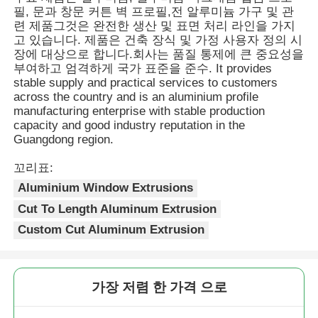
에 불과합니다.이는 친환경 건물과 저탄소 환
필, 문과 창문 커튼 벽 프로필,전 알루미늄 가구 및 관
경 보호의 추세와 일치합니다..
련 제품그것은 완전한 생산 및 표면 처리 라인을 가지
고 있습니다. 제품은 건축 장식 및 가정 사용자 정의 시
공장 투어
장에 대상으로 합니다.회사는 품질 통제에 큰 중요성을
부여하고 엄격하게 국가 표준을 준수. It provides
stable supply and practical services to customers
품질 관리
across the country and is an aluminium profile
manufacturing enterprise with stable production
capacity and good industry reputation in the
저희에게 연락하십시오
Guangdong region.
꼬리표:
뉴스
Aluminium Window Extrusions
Cut To Length Aluminum Extrusion
인용 을 요청 하십시오
Custom Cut Aluminum Extrusion
압출 알루미늄 프로파일
가장 저렴 한 가격 으로
알루미늄 주방 프로파일