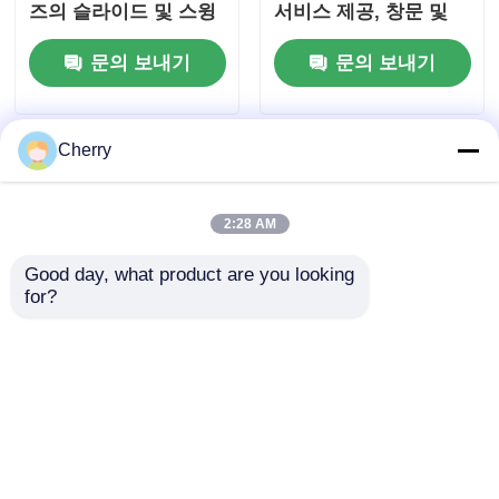
즈의 슬라이드 및 스윙
서비스 제공, 창문 및
윈도우
문 적용에 적합, 유럽
문의 보내기
문의 보내기
표준 준수
Cherry
2:28 AM
Good day, what product are you looking 
for?
충격 진압 알루미늄 직
캐비닛 프로파일을 위
물 얇은 프레임 스윙 도
해 압축 알루미늄 G 손
어 알루미늄 프로파일
잡이의 새로운 현대적
인 스타일의 맞춤식 공
문의 보내기
문의 보내기
장