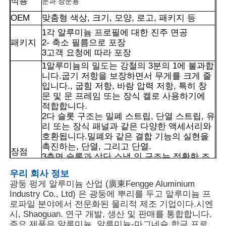
적용
문과 창문용
OEM
맞춤형 색상, 크기, 모양, 로고, 패키지 등
1각 알루미늄 프로필에 대한 진주 면공
패키지
2- 축소 필름으로 포장
3고객 요청에 따라 포장
1알루미늄의 밀도는 강철의 3분의 1에 불과합
니다.굽기 저항을 보장하면서 무게를 크게 줄
입니다., 굽힘 저항, 바람 압력 저항, 특히 창
문 및 문 프레임 또는 장식 켈로 사용하기에
적합합니다.
2다 슬롯 구조는 밀폐 스트립, 단열 스트립, 유
리 또는 장식 패널과 같은 다양한 액세서리와
호환됩니다.밀폐와 같은 결합 기능의 실현을
촉진하는, 단열, 그리고 단열.
장점
3측면 슬롯과 상단 스냅 인 구조는 정확한 조
집
립과 부품의 안전한 쇄합을 가능하게하여 흔
우리 회사 정보
들림과 변형을 줄이고 전체 구조적 안정성을
광둥 펑게 알루미늄 산업 (廣東Fengge Aluminium
향상시킵니다.
제품
Industry Co., Ltd) 은 광둥에 뿌리를 두고 알루미늄 프
4알루미늄은 100% 재활용 가능한 금속으로
로파일 분야에서 전문화된 물리적 제조 기업이다.시엔
재활용 비율이 95%를 초과하고 재활용에 필
시, Shaoguan. 연구 개발, 생산 및 판매를 통합합니다.
요한 에너지 소비는 원료 알루미늄 생산의 5%
우리 에 관한 것
주요 제품은 알루미늄, 알루미늄-마그네슘 합금 프로