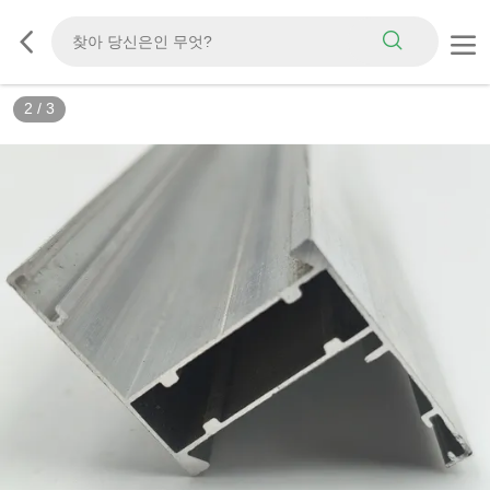
2
/
3