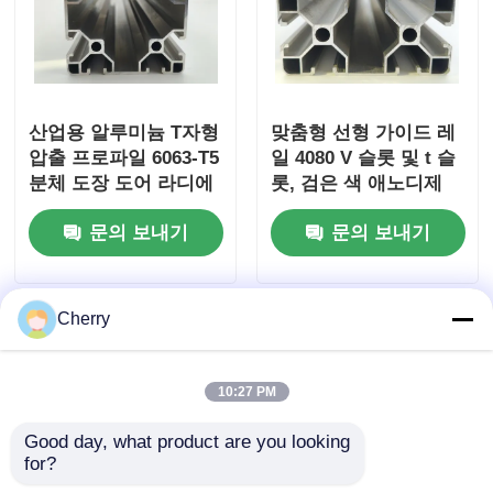
목재 마감 알루미늄 프로파일
알루미늄 트림 프로파일
산업용 알루미늄 T자형
맞춤형 선형 가이드 레
압출 프로파일 6063-T5
일 4080 V 슬롯 및 t 슬
분체 도장 도어 라디에
롯, 검은 색 애노디제
알루미늄 히트 싱크 추출 프로파일
이터 작업대 벤딩 절단
프로필, CNC 알루미늄
문의 보내기
문의 보내기
가공
진압 프로필, 산업 알루
미늄 프로필
Cherry
10:27 PM
Good day, what product are you looking 
for?