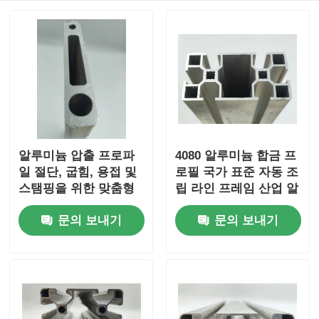
알루미늄 윈도우 프로파일
알루미늄 도어 프로파일
산업용 알루미늄 압출
알루미늄 압출 프로파
4080 알루미늄 합금 프
일 절단, 굽힘, 용접 및
로필 국가 표준 자동 조
알루미늄 프로필 액세서리
스탬핑을 위한 맞춤형
립 라인 프레임 산업 알
가공 서비스
루미늄 프로필 제조자
여닫이 창 프로필
문의 보내기
문의 보내기
가공
커튼 벽 프로파일
광택 알루미늄 프로파일