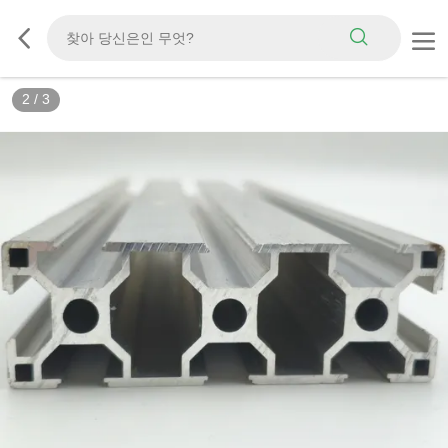
2
/
3