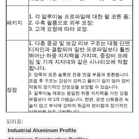
1. 각 알루미늄 프로파일에 대한 펄 코튼 폼;
패키지
2. 수축 필름으로 외부 포장;
3. 고객 요청에 따라 포장.
1. 다층 중공 및 보강 리브 구조는 대형 단면
디자인과 결합되어 일반 프로파일보다 훨씬
뛰어난 하중 지지력을 가지며, 중장비 프레
임 및 기계 지지대와 같은 시나리오에 적합
합니다.
2. 양쪽의 표준 슬롯은 전용 연결 부품과 호환됩니다.
조립 후 구조는 강성이 강하고 풀리기 쉽지 않아 장비
작동의 장기적인 안정성을 보장할 수 있습니다.
장점
3. 알루미늄 재료는 동일한 하중 지지력을 가진 강철
집
부품보다 약 1/3 가볍습니다. 한편, 표면 산화층은 녹
슬지 않고 부식에 강하여 취급의 편리함과 장기적인
사용성을 모두 고려합니다.
제품
4. 표준화된 프로파일은 필요에 따라 절단 및 접합할
꼬리표:
수 있습니다. 장비의 구조를 조정하거나 후속 단계에
Industrial Aluminum Profile
서 기능을 확장하는 것이 매우 편리하며, 다양한 산업
시나리오의 맞춤형 요구 사항에 적합합니다.
우리 에 관한 것