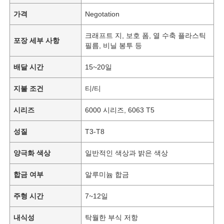
가격
Negotation
크래프트 지, 보호 폼, 열 수축 플라스틱
포장 세부 사항
필름, 비닐 봉투 등
배달 시간
15~20일
지불 조건
티/티
시리즈
6000 시리즈, 6063 T5
성질
T3-T8
양극화 색상
일반적인 색상과 밝은 색상
합금 여부
알루미늄 합금
주형 시간
7~12일
내식성
탁월한 부식 저항