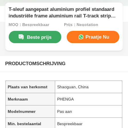
T-sleuf aangepast aluminium profiel standaard
industriële frame aluminium rail T-track strip
snij- en buigservice
MOQ：Bespreekbaar
Prijs：Negotation
Praatje Nu
Beste prijs
PRODUCTOMSCHRIJVING
Plaats van herkomst
Shaoguan, China
Merknaam
PHENGA
Modelnummer
Pas aan
Min. bestelaantal
Bespreekbaar