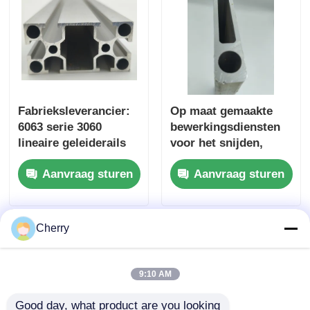
houten beëindig aluminiumprofielen
Profielen van aluminium
Fabrieksleverancier:
Op maat gemaakte
Aluminium extrusieprofielen voor warmteafvoeringen
6063 serie 3060
bewerkingsdiensten
lineaire geleiderails
voor het snijden,
van industrieel
buigen, lassen en
Aanvraag sturen
Aanvraag sturen
geëxtrudeerd
stempelen van
aluminium profiel,
geextrudeerde
geschikt voor
aluminiumprofielen
werkbankframe-
Cherry
apparatuur
9:10 AM
Good day, what product are you looking 