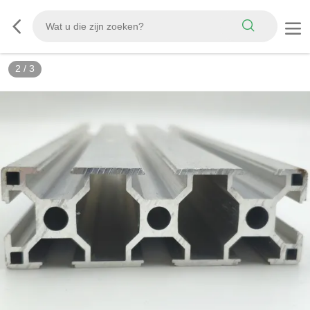
2
/
3