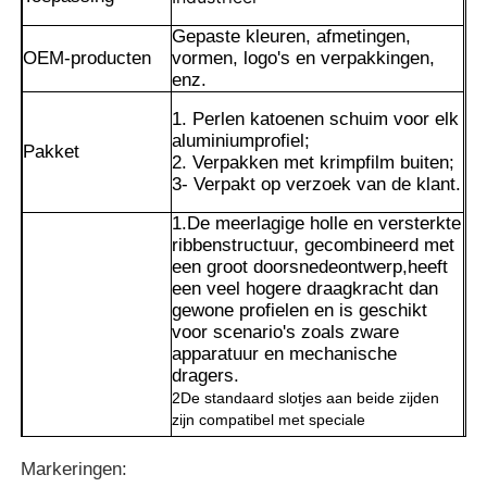
Gepaste kleuren, afmetingen,
OEM-producten
vormen, logo's en verpakkingen,
enz.
1. Perlen katoenen schuim voor elk
aluminiumprofiel;
Pakket
2. Verpakken met krimpfilm buiten;
3- Verpakt op verzoek van de klant.
1.De meerlagige holle en versterkte
ribbenstructuur, gecombineerd met
een groot doorsnedeontwerp,heeft
een veel hogere draagkracht dan
gewone profielen en is geschikt
voor scenario's zoals zware
Thuis
apparatuur en mechanische
dragers.
2De standaard slotjes aan beide zijden
Producten
zijn compatibel met speciale
verbindingsonderdelen.die de
langetermijnstabiliteit van de werking van
Markeringen:
Over ons
Voordelen
de apparatuur kan garanderen.