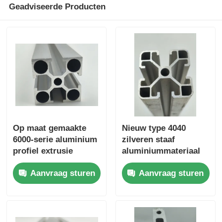
Geadviseerde Producten
De Profielen van het aluminiumvenster
Aluminium Deurprofielen
Industriële aluminium-extrusie
Accessoires voor aluminiumprofielen
Op maat gemaakte
Nieuw type 4040
6000-serie aluminium
zilveren staaf
profiel extrusie
aluminiummateriaal
Openslaande raamprofielen
keuken garderobe
6063 T5 op maat
Aanvraag sturen
Aanvraag sturen
schuifrails gemaakt
gemaakte
Gevelbekledingsprofielen
in China worden
aluminiumprofielen in
gebruikt voor het
China, geëxtrudeerde
buigen en snijden van
aluminium profielen
Gepolijst aluminium profiel
ramen.