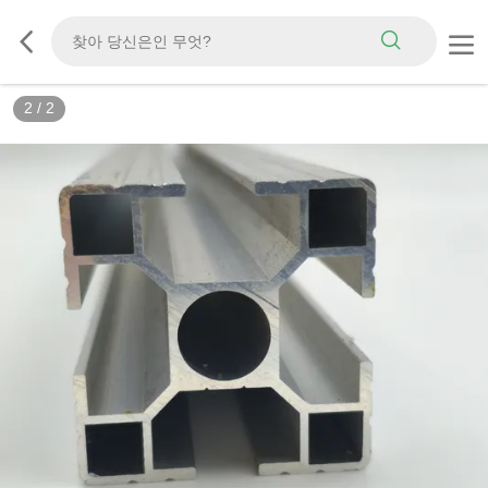
2
/
2