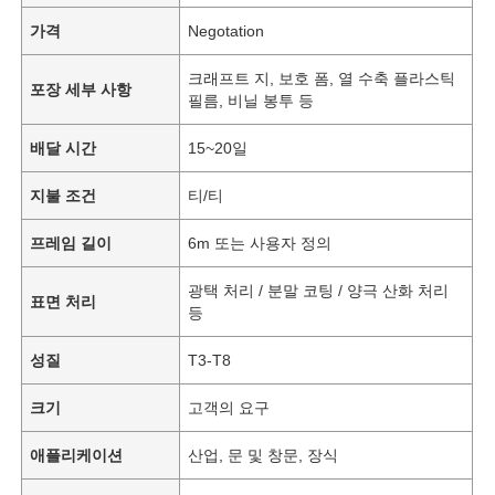
가격
Negotation
크래프트 지, 보호 폼, 열 수축 플라스틱
포장 세부 사항
필름, 비닐 봉투 등
배달 시간
15~20일
지불 조건
티/티
프레임 길이
6m 또는 사용자 정의
광택 처리 / 분말 코팅 / 양극 산화 처리
표면 처리
등
성질
T3-T8
크기
고객의 요구
애플리케이션
산업, 문 및 창문, 장식