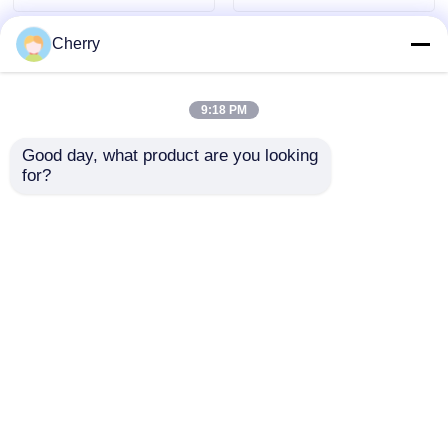
Cherry
9:18 PM
Good day, what product are you looking 
for?
알루미늄 압출 프로파
4080 알루미늄 합금 프
일 절단, 굽힘, 용접 및
로필 국가 표준 자동 조
스탬핑을 위한 맞춤형
립 라인 프레임 산업 알
가공 서비스
루미늄 프로필 제조자
문의 보내기
문의 보내기
가공
홈
사이트맵
연락처
Desktop Site
사이트맵
개인 정보 정책