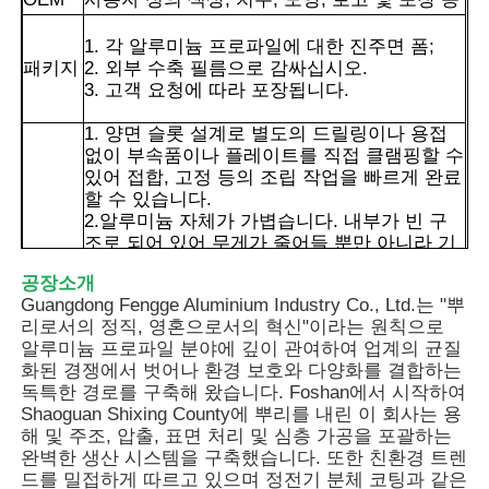
1. 각 알루미늄 프로파일에 대한 진주면 폼;
패키지
2. 외부 수축 필름으로 감싸십시오.
3. 고객 요청에 따라 포장됩니다.
1. 양면 슬롯 설계로 별도의 드릴링이나 용접
없이 부속품이나 플레이트를 직접 클램핑할 수
있어 접합, 고정 등의 조립 작업을 빠르게 완료
할 수 있습니다.
2.알루미늄 자체가 가볍습니다. 내부가 빈 구
조로 되어 있어 무게가 줄어들 뿐만 아니라 기
초의 지지력도 확보되어 취급 및 사용이 더욱
공장소개
편리해졌습니다.
Guangdong Fengge Aluminium Industry Co., Ltd.는 "뿌
장점
3. 카드 슬롯의 사양은 해당 패스너와 호환됩
리로서의 정직, 영혼으로서의 혁신"이라는 원칙으로
니다. 이는 다양한 플레이트 및 구성 요소와 유
집
알루미늄 프로파일 분야에 깊이 관여하여 업계의 균질
연하게 결합할 수 있으며 장식 프레임 및 장비
화된 경쟁에서 벗어나 환경 보호와 다양화를 결합하는
가드와 같이 접합이 필요한 구조에 적합합니
독특한 경로를 구축해 왔습니다. Foshan에서 시작하여
다.
제품
Shaoguan Shixing County에 뿌리를 내린 이 회사는 용
4. 표면 산화 처리 후 녹이나 부식이 발생하지
해 및 주조, 압출, 표면 처리 및 심층 가공을 포괄하는
않으며 일상적인 청소가 간단합니다. 건조한
완벽한 생산 시스템을 구축했습니다. 또한 친환경 트렌
실내외 환경에서도 오랫동안 안정적으로 사용
드를 밀접하게 따르고 있으며 정전기 분체 코팅과 같은
이 가능합니다.
우리 에 관한 것