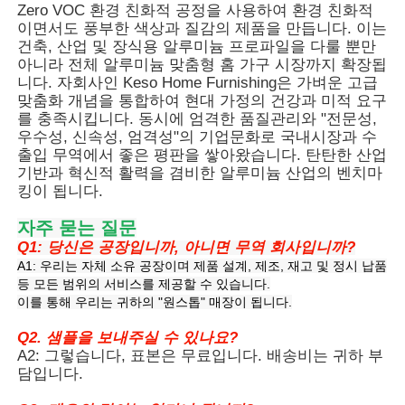
Zero VOC 환경 친화적 공정을 사용하여 환경 친화적
이면서도 풍부한 색상과 질감의 제품을 만듭니다. 이는
건축, 산업 및 장식용 알루미늄 프로파일을 다룰 뿐만
공장 투어
아니라 전체 알루미늄 맞춤형 홈 가구 시장까지 확장됩
니다. 자회사인 Keso Home Furnishing은 가벼운 고급
맞춤화 개념을 통합하여 현대 가정의 건강과 미적 요구
품질 관리
를 충족시킵니다. 동시에 엄격한 품질관리와 "전문성,
우수성, 신속성, 엄격성"의 기업문화로 국내시장과 수
출입 무역에서 좋은 평판을 쌓아왔습니다. 탄탄한 산업
저희에게 연락하십시오
기반과 혁신적 활력을 겸비한 알루미늄 산업의 벤치마
킹이 됩니다.
뉴스
자주 묻는 질문
Q1: 당신은 공장입니까, 아니면 무역 회사입니까?
A1: 우리는 자체 소유 공장이며 제품 설계, 제조, 재고 및 정시 납품
인용 을 요청 하십시오
등 모든 범위의 서비스를 제공할 수 있습니다.
이를 통해 우리는 귀하의 "원스톱" 매장이 됩니다.
Q2. 샘플을 보내주실 수 있나요?
압출 알루미늄 프로파일
A2: 그렇습니다, 표본은 무료입니다. 배송비는 귀하 부
담입니다.
알루미늄 주방 프로파일