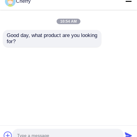
Cherry
10:54 AM
Good day, what product are you looking 
for?
アルミニウム押出材の
4080アルミニウム合金
切断、曲げ、溶接、お
プロファイル国家標準
よびプレス加工のカス
自動組立ラインフレー
タマイズされた加工サ
ム工業用アルミニウム
お問い合わせを送信
お問い合わせを送信
ービス
プロファイルメーカー
加工
ホーム
企業情報
お問い合わせ
Desktop Site
地図
プライバシーポリシー規約
品質
押出アルミニウムプロファイル
中国工
場.Copyright © 2026 Guangdong Fengge