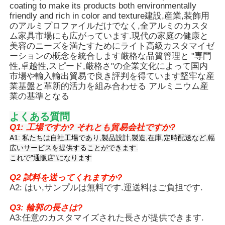
用することができます.
coating to make its products both environmentally
friendly and rich in color and texture建設,産業,装飾用
のアルミプロファイルだけでなく,全アルミのカスタ
工場 ツアー
ム家具市場にも広がっています.現代の家庭の健康と
美容のニーズを満たすためにライト高級カスタマイゼ
ーションの概念を統合します厳格な品質管理と "専門
品質管理
性,卓越性,スピード,厳格さ"の企業文化によって国内
市場や輸入輸出貿易で良き評判を得ています堅牢な産
業基盤と革新的活力を組み合わせる アルミニウム産
お問い合わせ
業の基準となる
よくある質問
ニュース
Q1: 工場ですか? それとも貿易会社ですか?
A1: 私たちは自社工場であり,製品設計,製造,在庫,定時配送など,幅
広いサービスを提供することができます.
見積もりを依頼する
これで"通販店"になります
Q2 試料を送ってくれますか?
A2: はい,サンプルは無料です.運送料はご負担です.
押出アルミニウムプロファイル
Q3: 輪郭の長さは?
A3:任意のカスタマイズされた長さが提供できます.
アルミ製のキッチンプロファイル