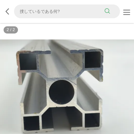
2
/
2