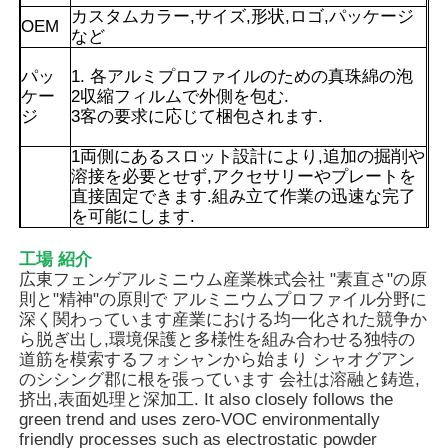
カスタムカラー,サイズ,形状,ロゴ,パッケージ
OEM
など
パッ
1. 各アルミプロファイルのための真珠綿の泡
ケー
2収縮フィルムで外側を包む.
ジ
3客の要求に応じて梱包されます.
1両側にあるスロット設計により,追加の掘削や
溶接を必要とせず,アクセサリーやプレートを
直接固定できます.組み立て作業の迅速な完了
を可能にします.
2アルミ自体は軽量である.内側の空洞構造は重
量を減らすだけでなく,基礎の支え力を確保し,
工場 紹介
操作と使用を容易にする.
広東フェンゲアルミニウム産業株式会社 "素直さ"の原
3カードスロットの仕様は,対応する固定部品と
則と"精神"の原則で アルミニウムプロファイル分野に
利点
家
互換性があり,異なるプレートや部品と柔軟に
深く関わっています産業における均一化された競争か
組み合わせることができます.そして,スプライ
ら脱ぎ出し,環境保護と多様性を組み合わせる独特の
シングを必要とする構造に適しています.装飾
道筋を模索するフォシャンから始まり シャオグアン
用枠や装置のガードなどです
製品
のシシング郡に根を張っています 会社は溶融と鋳造,
4.表面酸化処理後,それは,腐食や腐食に容易で
挤出,表面処理と深加工. It also closely follows the
はない,および日常清掃は簡単です.それは,乾燥
green trend and uses zero-VOC environmentally
した室内および屋外環境で長い間安定して使
friendly processes such as electrostatic powder
私たちについて