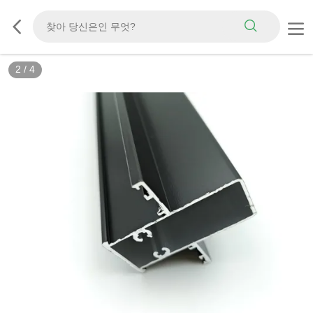
2
/
4