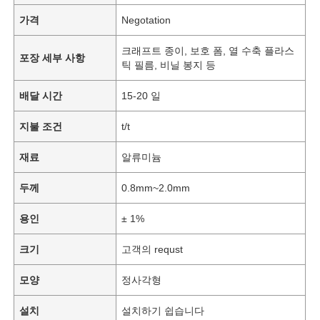
가격
Negotation
크래프트 종이, 보호 폼, 열 수축 플라스
포장 세부 사항
틱 필름, 비닐 봉지 등
배달 시간
15-20 일
지불 조건
t/t
재료
알류미늄
두께
0.8mm~2.0mm
용인
± 1%
크기
고객의 requst
모양
정사각형
설치
설치하기 쉽습니다