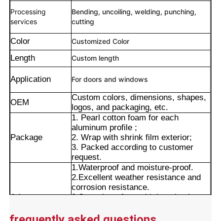
Processing
Bending, uncoiling, welding, punching,
services
cutting
Color
Customized Color
Length
Custom length
Application
For doors and windows
Custom colors, dimensions, shapes,
OEM
logos, and packaging, etc.
1. Pearl cotton foam for each
aluminum profile ;
Package
2. Wrap with shrink film exterior;
3. Packed according to customer
집
request.
1.Waterproof and moisture-proof.
2.Excellent weather resistance and
corrosion resistance.
제품
Advantages
3.Smooth surface with long-lasting
color retention.
4.Precise cut leveling and careful
frequently asked questions
우리 에 관한 것