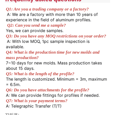
corner detail treatment.
Q1: Are you a trading company or a factory?
A: We are a factory with more than 10 years of 
공장 투어
experience in the field of aluminum profiles.
Q2: Can you send me a sample? 
Yes, we can provide samples. 
품질 관리
Q3: Do you have any MOQ restrictions on your order?
A: With low MOQ, 1pc sample inspection is 
available. 
저희에게 연락하십시오
Q4: What is the production time for new molds and 
mass production? 
7~10 days for new molds. Mass production takes 
뉴스
about 15 days. 
Q5: What is the length of the profile? 
The length is customized. Minimum = 3m, maximum 
인용 을 요청 하십시오
= 6.5m. 
Q6: Do you have attachments for the profile? 
A: We can provide fittings for profiles if needed. 
압출 알루미늄 프로파일
Q7: What is your payment terms? 
A: Telegraphic Transfer (T/T) 
알루미늄 주방 프로파일
꼬리표: