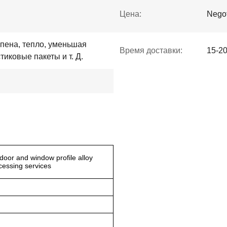
Цена:
Negot
 пена, тепло, уменьшая
Время доставки:
15-2
тиковые пакеты и т. Д.
oor and window profile alloy
cessing services