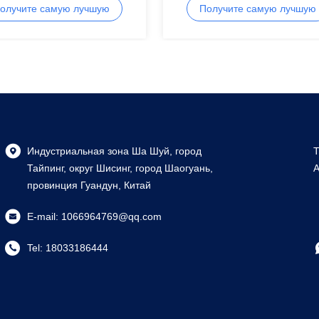
иевые профили,
встроенный 0,8 мм - 3,0 мм дл
олучите самую лучшую
Получите самую лучшую
золяция
резки / изгиба
цену
цену
Индустриальная зона Ша Шуй, город
T
Тайпинг, округ Шисинг, город Шаогуань,
A
провинция Гуандун, Китай
E-mail:
1066964769@qq.com
Tel:
18033186444