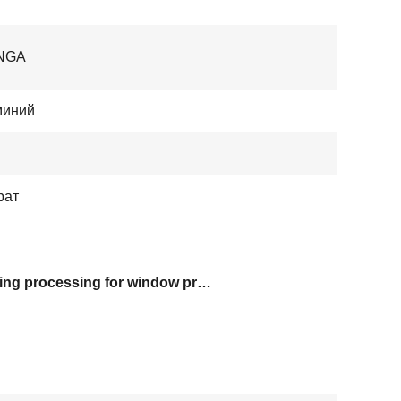
NGA
иний
рат
bending processing for window profiles