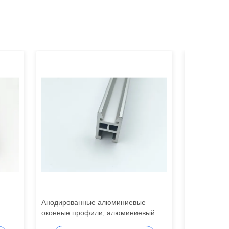
Анодированные алюминиевые
Профиль эк
оконные профили, алюминиевый
профили эк
экструзионный профиль, резка по
оконных ра