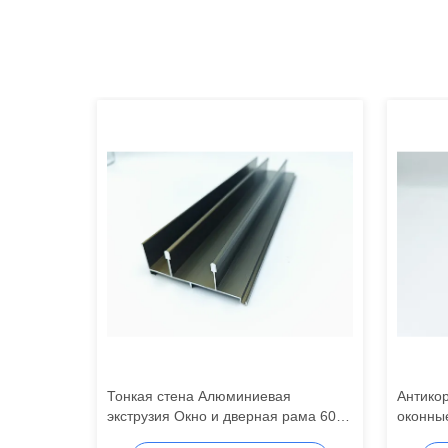
вые
Тонкая стена Алюминиевая
Антико
иевый
экструзия Окно и дверная рама 6005
оконны
зка по
T5 Алюминиевая экструзия
пазом,