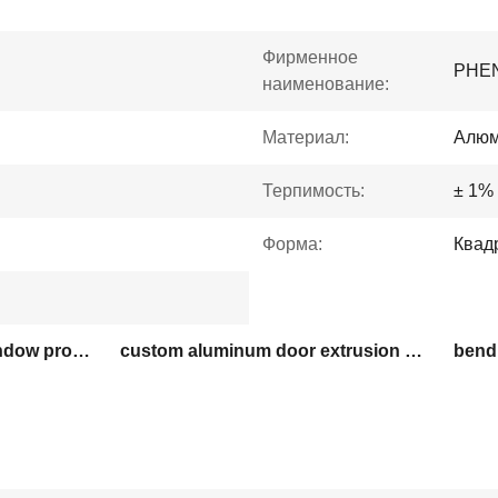
Фирменное
PHE
наименование:
Материал:
Алюм
Терпимость:
± 1%
Форма:
Квад
6000 series aluminum window profiles
custom aluminum door extrusion services