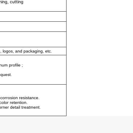
ing, cutting
 logos, and packaging, etc.
num profile ;
equest.
corrosion resistance.
olor retention.
orner detail treatment.