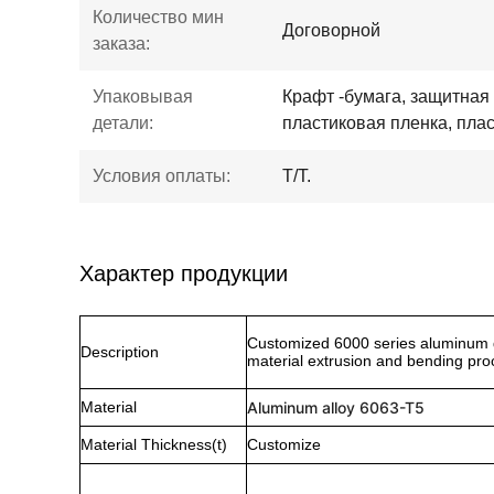
Количество мин
Договорной
заказа:
Упаковывая
Крафт -бумага, защитная
детали:
пластиковая пленка, плас
Условия оплаты:
T/T.
Характер продукции
Customized 6000 series aluminum d
Description
material extrusion and bending pro
Material
Aluminum alloy 6063-T5
Material Thickness(t)
Customize