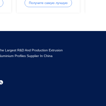
я
размерам
Получите самую лучшую
Полу
цену
he Largest R&D And Production Extrusion
luminium Profiles Supplier In China