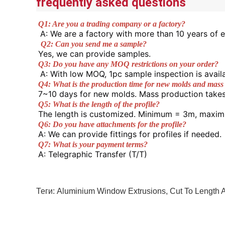
frequently asked questions
Q1: Are you a trading company or a factory?
A: We are a factory with more than 10 years of e
Q2: Can you send me a sample? 
Yes, we can provide samples. 
Q3: Do you have any MOQ restrictions on your order?
A: With low MOQ, 1pc sample inspection is availa
Q4: What is the production time for new molds and mass
7~10 days for new molds. Mass production takes
Q5: What is the length of the profile? 
The length is customized. Minimum = 3m, maxim
Q6: Do you have attachments for the profile? 
A: We can provide fittings for profiles if needed. 
Q7: What is your payment terms? 
A: Telegraphic Transfer (T/T) 
Теги:
Aluminium Window Extrusions
,
Cut To Length 