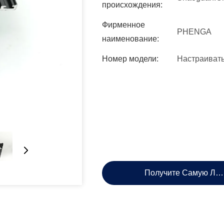
происхождения:
Фирменное
PHENGA
наименование:
Номер модели:
Настраиват
Получите Самую Лу