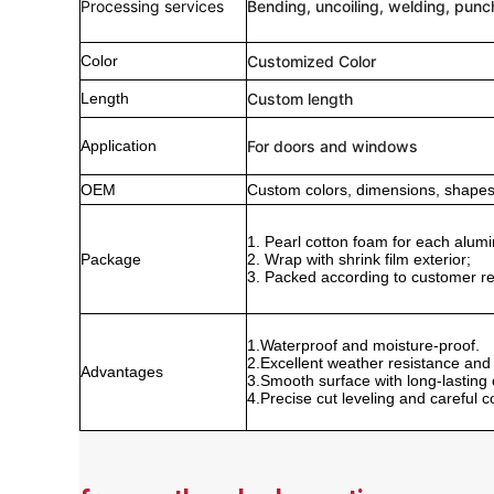
Processing services
Bending, uncoiling, welding, punch
Color
Customized Color
Length
Custom length
Application
For doors and windows
OEM
Custom colors, dimensions, shapes,
1. Pearl cotton foam for each alumi
Package
2. Wrap with shrink film exterior;
3. Packed according to customer r
1.Waterproof and moisture-proof.
2.Excellent weather resistance and 
Advantages
3.Smooth surface with long-lasting c
4.Precise cut leveling and careful c