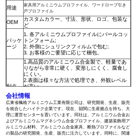
家具用アルミニウムプロファイル、ワードローブ引き
用途
戸プロファイル
カスタムカラー、寸法、形状、ロゴ、包装な
OEM
ど
1. 各アルミニウムプロファイルにパールコッ
パッケ
トンフォーム;
ージ
2. 外側にシュリンクフィルムで包む;
3. お客様のご要望に応じて梱包。
1.高品質のアルミニウム合金製で、軽量であ
りながら非常に硬く、変形しにくく、腐食し
にくい。
2.表面は様々な方法で処理でき、外観レベル
利点
が高い。
3.ホルムアルデヒドなどの有害物質を含ま
会社情報
家
ず、無垢材よりも環境に優しい。
広東省楓格アルミニウム工業有限公司は、研究開発、生産、販売
4.耐火性、防湿性、防錆性、耐久性に優れて
を統合したハイテク企業です。現在、韶関に生産拠点を持ち、大
います。
理に運営センターを置いています。同社は、アルミニウム合金お
製品
よびアルミニウムマグネシウム合金プロファイル、建築装飾用ア
ルミニウム材料、アルミニウム合金家具、断熱プロファイルなど
の製品の研究開発、生産、販売に注力しています。同時に、関連
私たちについて