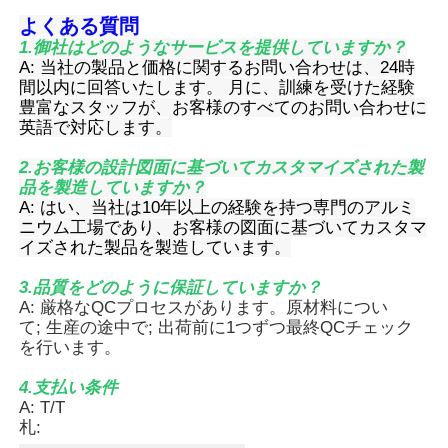
よくある質問
1.御社はどのようなサービスを提供していますか？
アルミニウム窓のプロフィール
A: 当社の製品と価格に関するお問い合わせは、24時
間以内に回答いたします。 月に、訓練を受けた経験
豊富なスタッフが、お客様のすべてのお問い合わせに
アルミニウム製ドアプロファイル
英語で対応します。
2.お客様の設計図面に基づいてカスタマイズされた製
工業用アルミニウム挤出
品を製造していますか？
A: はい、当社は10年以上の経験を持つ専門のアルミ
ニウム工場であり、お客様の図面に基づいてカスタマ
アルミプロファイル用アクセサリー
イズされた製品を製造しています。
3.品質をどのように保証していますか？
開き窓のプロファイル
A: 厳格なQCプロセスがあります。原材料につい
て; 生産の途中で; 出荷前に1つずつ最終QCチェック
を行います。
カーテンウォールプロファイル
4.支払い条件
A: T/T
札:
磨いたアルミニウムプロファイル