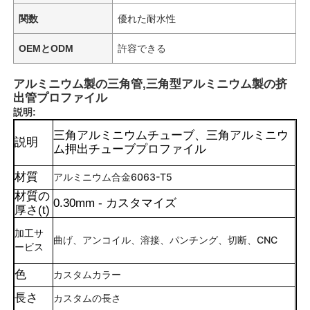
関数
優れた耐水性
OEMとODM
許容できる
アルミニウム製の三角管,三角型アルミニウム製の挤
出管プロファイル
説明:
三角アルミニウムチューブ、三角アルミニウ
説明
ム押出チューブプロファイル
材質
アルミニウム合金6063-T5
材質の
0.30mm - カスタマイズ
厚さ(t)
加工サ
曲げ、アンコイル、溶接、パンチング、切断、CNC
ービス
色
カスタムカラー
長さ
カスタムの長さ