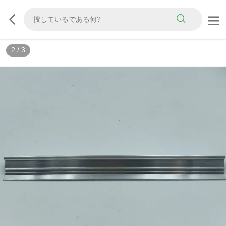
2
/
3