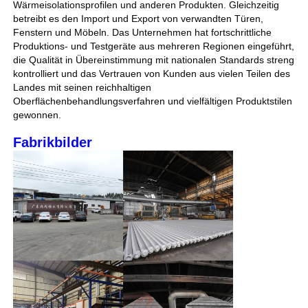
Wärmeisolationsprofilen und anderen Produkten. Gleichzeitig
hochwertig.
betreibt es den Import und Export von verwandten Türen,
3. Es enthält keine
Fenstern und Möbeln. Das Unternehmen hat fortschrittliche
schädlichen Substanzen
Werksbesichtigung
Produktions- und Testgeräte aus mehreren Regionen eingeführt,
wie Formaldehyd und ist
die Qualität in Übereinstimmung mit nationalen Standards streng
umweltfreundlicher als
kontrolliert und das Vertrauen von Kunden aus vielen Teilen des
Massivholz.
Qualitätskontrolle
Landes mit seinen reichhaltigen
4. Feuerfest,
Oberflächenbehandlungsverfahren und vielfältigen Produktstilen
feuchtigkeitsbeständig,
gewonnen.
rostfrei und sehr langlebig.
Kontaktieren Sie uns
Fabrikbilder
Neuigkeiten
Angebot anfordern
Extrusionsaluminiumprofile
Aluminium Küchenprofile