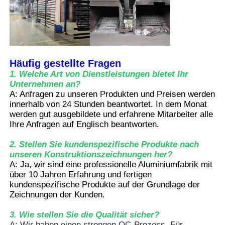
Aluminiumfenster-Profile
Aluminium-Türprofile
Häufig gestellte Fragen
1. Welche Art von Dienstleistungen bietet Ihr
Unternehmen an?
Industriealuminium-Extrusion
A: Anfragen zu unseren Produkten und Preisen werden
innerhalb von 24 Stunden beantwortet. In dem Monat
werden gut ausgebildete und erfahrene Mitarbeiter alle
Zubehör für Aluminiumprofile
Ihre Anfragen auf Englisch beantworten.
2. Stellen Sie kundenspezifische Produkte nach
Flügelfensterprofile
unseren Konstruktionszeichnungen her?
A: Ja, wir sind eine professionelle Aluminiumfabrik mit
über 10 Jahren Erfahrung und fertigen
kundenspezifische Produkte auf der Grundlage der
Fassadenprofile
Zeichnungen der Kunden.
3. Wie stellen Sie die Qualität sicher?
Poliertes Aluminiumprofil
A: Wir haben einen strengen QC-Prozess. Für