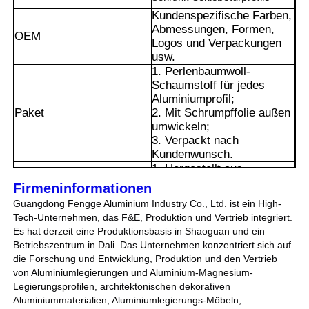
Kundenspezifische Farben,
Abmessungen, Formen,
OEM
Logos und Verpackungen
usw.
1. Perlenbaumwoll-
Schaumstoff für jedes
Aluminiumprofil;
Paket
2. Mit Schrumpffolie außen
umwickeln;
3. Verpackt nach
Kundenwunsch.
1. Hergestellt aus
hochwertiger
Firmeninformationen
Aluminiumlegierung, ist es
Guangdong Fengge Aluminium Industry Co., Ltd. ist ein High-
leicht und dennoch sehr
Heim
Tech-Unternehmen, das F&E, Produktion und Vertrieb integriert.
hart, verformungsbeständig
Es hat derzeit eine Produktionsbasis in Shaoguan und ein
und nicht anfällig für
Betriebszentrum in Dali. Das Unternehmen konzentriert sich auf
Korrosion.
die Forschung und Entwicklung, Produktion und den Vertrieb
Produkte
2. Die Oberfläche kann auf
von Aluminiumlegierungen und Aluminium-Magnesium-
verschiedene Weise
Legierungsprofilen, architektonischen dekorativen
behandelt werden, und das
Vorteile
Aluminiummaterialien, Aluminiumlegierungs-Möbeln,
Über uns
Erscheinungsbild ist