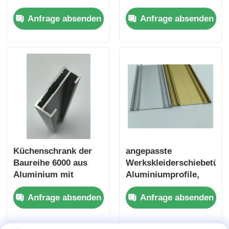
dekorative
Bodenbahnen für
Anfrage absenden
Anfrage absenden
Metallziegel aus
Schiebetüren
Aluminiumlegierung
Küchenschrank der
angepasste
Baureihe 6000 aus
Werkskleiderschiebetür
Aluminium mit
Aluminiumprofile,
extrudiertem
Schiebetüren
Anfrage absenden
Anfrage absenden
Snaplock-Rahmen
von einem
chinesischen