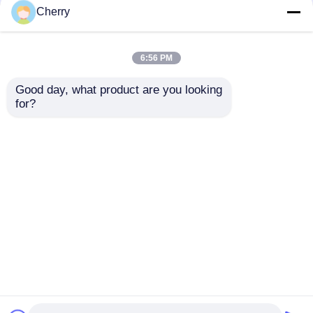
Lieferanten
Cherry
6:56 PM
Good day, what product are you looking 
for?
Beliebte
Aluminiumprofilherstelle
Aluminiumrahmen
passen U-förmige
Türen, Küchentüren,
Kanalprofile aus
Aluminiumrahmen
silber eloxiertem 6061
Anfrage absenden
Anfrage absenden
Wein Schränke und
und 6063 Aluminium
Glas
in jeder Größe an.
Aluminiumrahmen
Türen
Startseite
Über uns
Kontakt
Desktop Site
Sitemap
Privacy policy
Qualität
Extrusionsaluminiumprofile
China