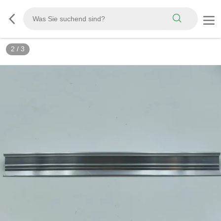
2
/
3