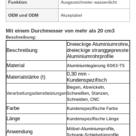
Funktion
Ausgezeichneter wasserdicht
OEM und ODM
Akzeptabel
Mit einem Durchmesser von mehr als 20 cm3
Beschreibung:
Dreieckige Aluminiumrohre,
Beschreibung
dreieckige stranggepresste
Aluminiumrohrprofile
Material
Aluminiumlegierung 6063-T5
0,30 mm -
Materialstärke (t)
Kundenspezifisch
Biegen, Abwickeln,
Verarbeitungsdienstleistungen
Schweißen, Stanzen,
Schneiden, CNC
Farbe
Kundenspezifische Farbe
Länge
Kundenspezifische Länge
Möbel-Aluminiumprofile,
Anwendung
Schrank-Schiebetürprofile