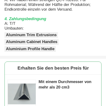
Rohmaterial; Während der Hälfte der Produktion;
Endkontrolle einzeln vor dem Versand.
hölzernes Endaluminiumprofile
4. Zahlungsbedingung
A: T/T
Profile aus Aluminium
Umbauten:
Aluminum Trim Extrusions
Profile für die Extrusion von Aluminium-Wärmespender
Aluminum Cabinet Handles
Aluminium Profile Handle
Erhalten Sie den besten Preis für
Mit einem Durchmesser von
mehr als 20 cm3