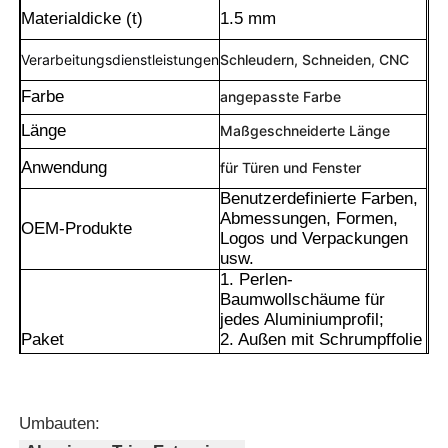
Materialdicke (t)
1.5 mm
Verarbeitungsdienstleistungen
Schleudern, Schneiden, CNC
Farbe
angepasste Farbe
Länge
Maßgeschneiderte Länge
Anwendung
für Türen und Fenster
Benutzerdefinierte Farben,
Abmessungen, Formen,
OEM-Produkte
Logos und Verpackungen
usw.
1. Perlen-
Baumwollschäume für
Heim
jedes Aluminiumprofil;
Paket
2. Außen mit Schrumpffolie
eingewickelt;
3- Verpackt nach
Produkte
Kundenwunsch.
1Die Wandstärke des
Umbauten:
Hohlraums ist gleichmäßig
Über uns