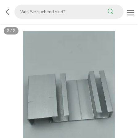
2
/
2