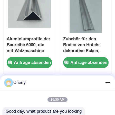
hölzernes Endaluminiumprofile
Profile aus Aluminium
Aluminiumprofile der
Zubehör für den
Baureihe 6000, die
Boden von Hotels,
Profile für die Extrusion von Aluminium-Wärmespender
mit Walzmaschine
dekorative Ecken,
verarbeitet und
dekorative
Anfrage absenden
Anfrage absenden
extrudiert wurden.
Metallziegel aus
Aluminiumlegierung
Cherry
10:30 AM
Good day, what product are you looking 