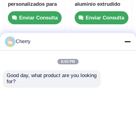
personalizados para
aluminio extrudido
puertas correderas de
con cuadro de
Enviar Consulta
Enviar Consulta
armarios y rieles
bloqueo rápido de un
inferiores para
proveedor chino
puertas correderas de
armarios
Cherry
8:50 PM
Good day, what product are you looking 
for?
Perfiles de aluminio
Puertas de marco de
de puerta corredera
aluminio populares,
de armario de fábrica
puertas de cocina,
personalizados, rieles
armarios de vino de
Enviar Consulta
Enviar Consulta
de fondo de puerta
marco de aluminio y
corredera de armario
puertas de marco de