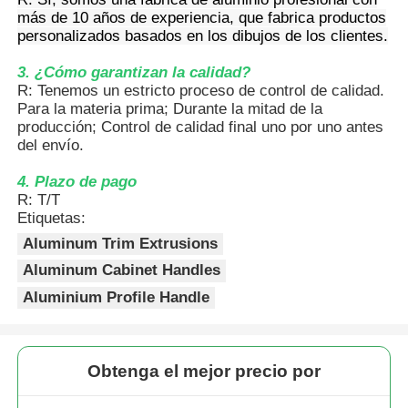
más de 10 años de experiencia, que fabrica productos
personalizados basados en los dibujos de los clientes.
perfiles de aluminio del final de madera
3. ¿Cómo garantizan la calidad?
R: Tenemos un estricto proceso de control de calidad.
Profiles de acabado de aluminio
Para la materia prima; Durante la mitad de la
producción; Control de calidad final uno por uno antes
del envío.
Profiles de extrusión de disipadores de calor de alumin
4. Plazo de pago
R: T/T
Etiquetas:
Aluminum Trim Extrusions
Aluminum Cabinet Handles
Aluminium Profile Handle
Obtenga el mejor precio por