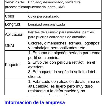
Servicios de
Doblado, desenrollado, soldadura,
procesamiento
punzonado, corte, CNC
Color
Color personalizado
Longitud
Longitud personalizada
Perfiles de aluminio para muebles, perfiles
Aplicación
para puertas correderas de armarios
Colores, dimensiones, formas, logotipos
OEM
y embalajes personalizados, etc.
1. Espuma de algodón perlado para cada
perfil de aluminio;
2. Envolver con película retráctil en el
Paquete
exterior;
3. Empaquetado según la solicitud del
Hogar
cliente.
1. Fabricado con aleación de aluminio de
alta calidad, es ligero pero muy duro,
Productos
resistente a la deformación y no
propenso a la corrosión.
2. La superficie se puede tratar de varias
Información de la empresa
Acerca de nosotros
maneras, y el nivel de apariencia es alto.