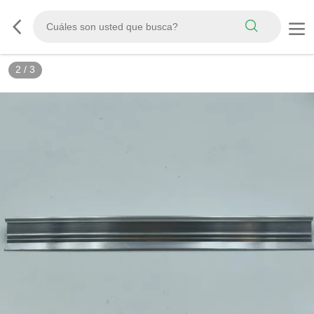
2
/
3