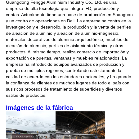
Ventajas
Guangdong Fengge Aluminium Industry Co., Ltd. es una
3. No contiene sustancias nocivas como
empresa de alta tecnología que integra I+D, producción y
el formaldehído y es más respetuoso
ventas. Actualmente tiene una base de producción en Shaoguan
con el medio ambiente que la madera
Visita a la fábrica
y un centro de operaciones en Dali. La empresa se centra en la
maciza.
investigación y el desarrollo, la producción y la venta de perfiles
4. Ignífugo, a prueba de humedad, a
de aleación de aluminio y aleación de aluminio-magnesio,
prueba de óxido y muy duradero.
Control de calidad
materiales decorativos de aluminio arquitectónico, muebles de
aleación de aluminio, perfiles de aislamiento térmico y otros
productos. Al mismo tiempo, realiza comercio de importación y
Contáctenos
exportación de puertas, ventanas y muebles relacionados. La
empresa ha introducido equipos avanzados de producción y
prueba de múltiples regiones, controlando estrictamente la
Noticias
calidad de acuerdo con los estándares nacionales, y ha ganado
la confianza de clientes de muchos lugares de todo el país con
sus ricos procesos de tratamiento de superficies y diversos
estilos de productos.
Solicitar una cotización
Imágenes de la fábrica
Perfiles de aluminio de extrusión
Perfiles de cocina de aluminio