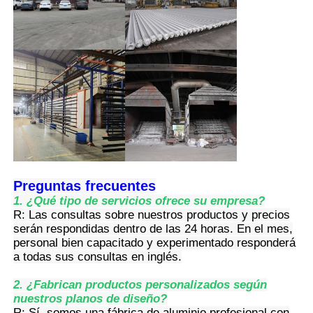
Perfiles de la ventana de aluminio
Perfiles de Puertas de Aluminio
Extrusión industrial de aluminio
Accesorios de perfiles de aluminio
Preguntas frecuentes
1. ¿Qué tipo de servicios ofrece su empresa?
Perfiles de ventana abatible
R: Las consultas sobre nuestros productos y precios
serán respondidas dentro de las 24 horas. En el mes,
personal bien capacitado y experimentado responderá
a todas sus consultas en inglés.
Perfiles de Muro Cortina
2. ¿Fabrican productos personalizados según
nuestros planos de diseño?
Profile de aluminio pulido
R: Sí, somos una fábrica de aluminio profesional con