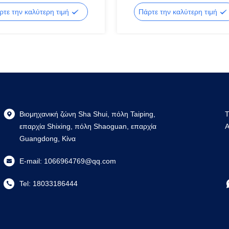
ρτε την καλύτερη τιμή
Πάρτε την καλύτερη τιμή
Βιομηχανική ζώνη Sha Shui, πόλη Taiping,
T
επαρχία Shixing, πόλη Shaoguan, επαρχία
A
Guangdong, Κίνα
E-mail:
1066964769@qq.com
Tel:
18033186444