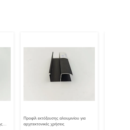
Προφίλ εκτόξευσης αλουμινίου για
Αδιάβροχο 
ής
αρχιτεκτονικές χρήσεις
αλουμινίου
κατασκευασ