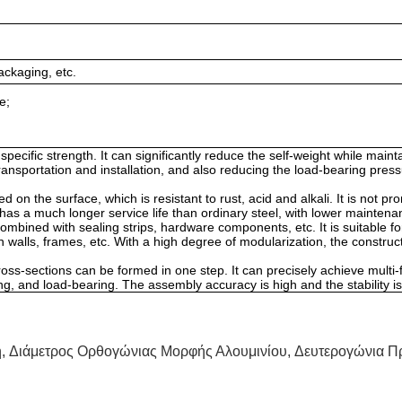
ackaging, etc.
e;
pecific strength. It can significantly reduce the self-weight while maint
 transportation and installation, and also reducing the load-bearing press
d on the surface, which is resistant to rust, acid and alkali. It is not pr
as a much longer service life than ordinary steel, with lower maintena
 combined with sealing strips, hardware components, etc. It is suitable fo
walls, frames, etc. With a high degree of modularization, the construc
ss-sections can be formed in one step. It can precisely achieve multi-
ing, and load-bearing. The assembly accuracy is high and the stability is
η
,
Διάμετρος Ορθογώνιας Μορφής Αλουμινίου
,
Δευτερογώνια Π