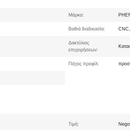
Μάρκα:
PHE
Βαθιά διαδικασία:
CNC, 
Δακτύλιος
Κατασ
επιχειρήσεων:
Πάχος προφίλ:
προσ
Τιμή:
Negot