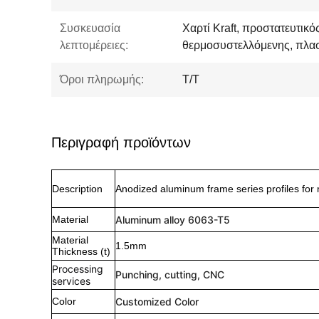
Συσκευασία
Χαρτί Kraft, προστατευτικ
λεπτομέρειες:
θερμοσυστελλόμενης, πλασ
Όροι πληρωμής:
T/T
Περιγραφή προϊόντων
Description
Anodized aluminum frame series profiles for 
Material
Aluminum alloy 6063-T5
Material
1.5mm
Thickness (t)
Processing
Punching, cutting, CNC
services
Color
Customized Color