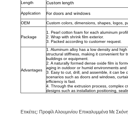
Length
Custom length
Application
For doors and windows
OEM
Custom colors, dimensions, shapes, logos, p
1. Pearl cotton foam for each aluminum profil
Package
2. Wrap with shrink film exterior.
3. Packed according to customer request.
1. Aluminum alloy has a low density and high s
structural stiffness, making it convenient for
buildings or equipment.
2. A naturally formed dense oxide film is forme
aging in outdoor or humid environments and h
Advantages
3. Easy to cut, drill, and assemble, it can be
scenarios such as doors and windows, curtain 
efficiency is fast.
4. Through the extrusion process, complex cro
designs such as installation positioning, seal
Ετικέτες:
Προφίλ Αλουμινίου Επικαλυμμένα Με Σκόν