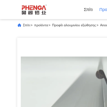
Σπίτι
Προ
Σπίτι
>
προϊόντα
>
Προφίλ αλουμινίου εξώθησης
>
Anod