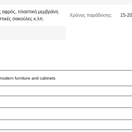
ός αφρός, πλαστική μεμβράνη
Χρόνος παράδοσης:
15-20
τικές σακούλες κ.λπ.
modern furniture and cabinets