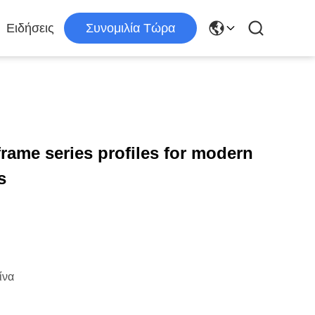
Ειδήσεις
Συνομιλία Τώρα
ame series profiles for modern
s
ίνα