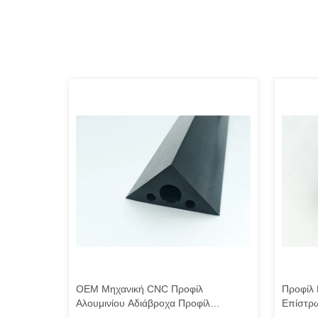
υ για
OEM Μηχανική CNC Προφίλ
Προφίλ 
Αλουμινίου Αδιάβροχα Προφίλ
Επίστρ
Κράματος Αλουμινίου
Εξώθηση