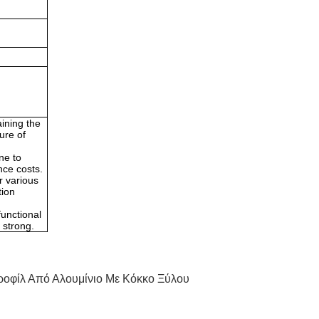
aining the
ure of
one to
nce costs.
r various
tion
functional
 strong.
ροφίλ Από Αλουμίνιο Με Κόκκο Ξύλου