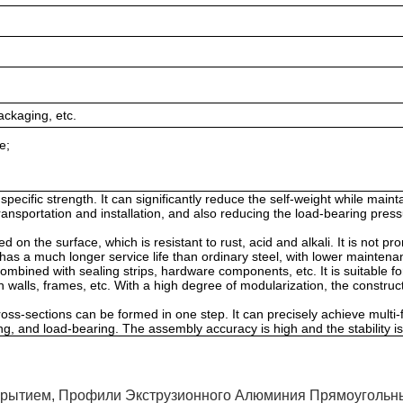
ackaging, etc.
e;
pecific strength. It can significantly reduce the self-weight while maint
 transportation and installation, and also reducing the load-bearing press
d on the surface, which is resistant to rust, acid and alkali. It is not pr
as a much longer service life than ordinary steel, with lower maintena
 combined with sealing strips, hardware components, etc. It is suitable fo
walls, frames, etc. With a high degree of modularization, the construc
ss-sections can be formed in one step. It can precisely achieve multi-
ing, and load-bearing. The assembly accuracy is high and the stability is
крытием
,
Профили Экструзионного Алюминия Прямоугольн