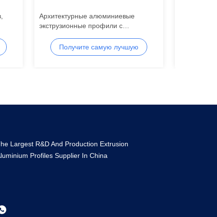
,
Архитектурные алюминиевые
Водонепро
экструзионные профили с
анодирова
порошковым покрытием,
профиль П
экструдированные профили из
алюминиевы
Получите самую лучшую
Полу
алюминиевого сплава
цену
he Largest R&D And Production Extrusion
luminium Profiles Supplier In China