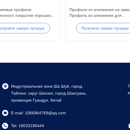
иевые профили
Профили из алюминия на заказ
зионного покрытия порошком
Профиль из алюминия для
вые алюминиевые профили
экструзии, производитель
ионного окна
олучите самую лучшую
Получите самую лучшую
цену
цену
Индустриальная зона Ша Шуй, город
T
Тайпинг, округ Шисинг, город Шаогуань,
A
провинция Гуандун, Китай
E-mail:
1066964769@qq.com
Tel:
18033186444