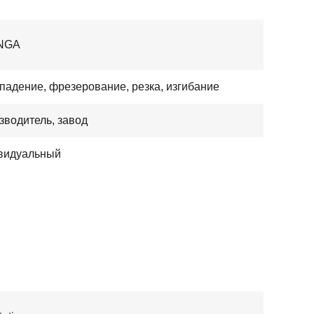
NGA
 падение, фрезерование, резка, изгибание
зводитель, завод
видуальный