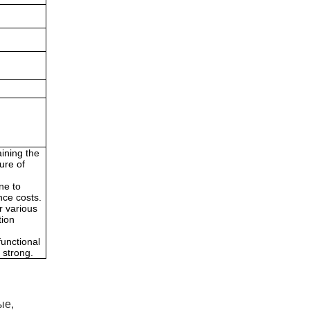
aining the
ure of
one to
nce costs.
r various
tion
functional
 strong.
ые
,