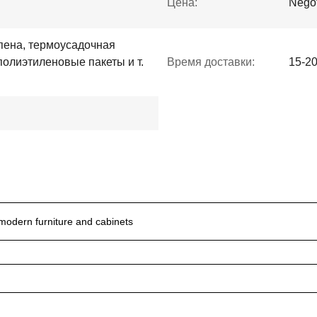
Цена:
Negot
пена, термоусадочная
полиэтиленовые пакеты и т.
Время доставки:
15-2
modern furniture and cabinets