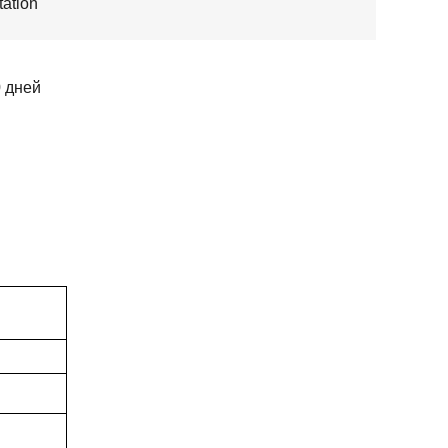
ation
0 дней