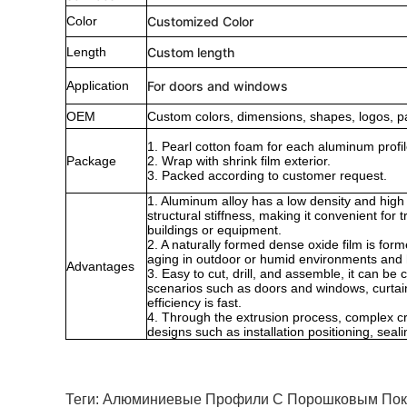
Color
Customized Color
Length
Custom length
Application
For doors and windows
OEM
Custom colors, dimensions, shapes, logos, p
1. Pearl cotton foam for each aluminum profil
Package
2. Wrap with shrink film exterior.
3. Packed according to customer request.
1. Aluminum alloy has a low density and high s
structural stiffness, making it convenient for
buildings or equipment.
2. A naturally formed dense oxide film is forme
aging in outdoor or humid environments and h
Advantages
3. Easy to cut, drill, and assemble, it can be
scenarios such as doors and windows, curtain 
efficiency is fast.
4. Through the extrusion process, complex cro
designs such as installation positioning, seal
Теги:
Алюминиевые Профили С Порошковым По