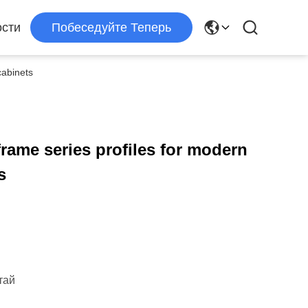
сти
Побеседуйте Теперь
cabinets
ame series profiles for modern
s
тай