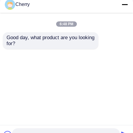
Cherry
6:48 PM
Good day, what product are you looking 
for?
Equipo original
Perfiles de extrusión
Perfiles de extrusión
de aluminio negro
de aluminio
personalizados para
personalizados /
ventanas y puertas
Enviar Consulta
Enviar Consulta
Perfiles de marco de
aluminio anodizado
Inicio
Mapa del Sitio
Contactar Ahora
Desktop Site
Mapa del Sitio
Políticas de privacidad
Calidad
Perfiles de aluminio de extrusión
Fábrica