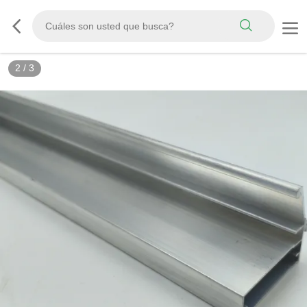
2
/
3