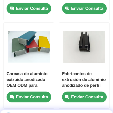
accesorios de
Fabricantes de
Enviar Consulta
Enviar Consulta
armario, varillas
perfiles de aluminio
perfiles de aluminio del final de madera
colgantes, diseño
por extrusión
moderno, tipo de
instalación
Profiles de acabado de aluminio
desmontable y
montada en el techo
Profiles de extrusión de disipadores de calor de alumin
Carcasa de aluminio
Fabricantes de
extruido anodizado
extrusión de aluminio
OEM ODM para
anodizado de perfil
gabinetes
impermeable
Enviar Consulta
Enviar Consulta
electrónicos