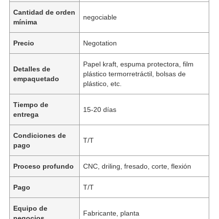
Cantidad de orden
negociable
mínima
Precio
Negotation
Papel kraft, espuma protectora, film
Detalles de
plástico termorretráctil, bolsas de
empaquetado
plástico, etc.
Tiempo de
15-20 días
entrega
Condiciones de
T/T
pago
Proceso profundo
CNC, driling, fresado, corte, flexión
Pago
T/T
Equipo de
Fabricante, planta
negocios