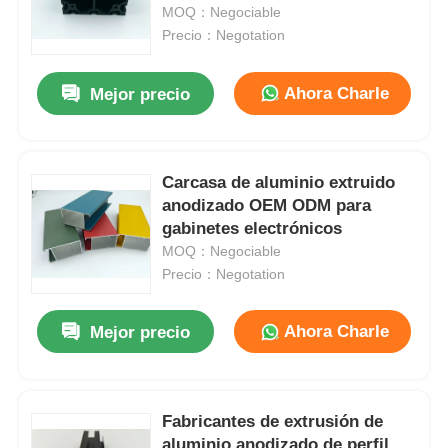
extrusión
MOQ：Negociable
Precio：Negotation
Visita a la fábrica
Ahora Charle
Mejor precio
Control de calidad
Carcasa de aluminio extruido
Contáctenos
anodizado OEM ODM para
gabinetes electrónicos
Noticias
MOQ：Negociable
Precio：Negotation
Solicitar una cotización
Ahora Charle
Mejor precio
Perfiles de aluminio de extrusión
Fabricantes de extrusión de
Perfiles de cocina de aluminio
aluminio anodizado de perfil