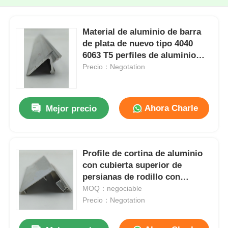
Material de aluminio de barra
de plata de nuevo tipo 4040
6063 T5 perfiles de aluminio
hechos a medida en China,
Precio：Negotation
perfiles de aleación de aluminio
extrudidos
Ahora Charle
Mejor precio
Profile de cortina de aluminio
con cubierta superior de
persianas de rodillo con
persiana de cebra
MOQ：negociable
Precio：Negotation