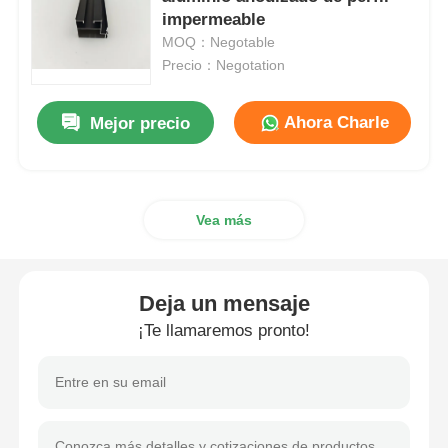
impermeable
MOQ：Negotable
Perfiles de la ventana de aluminio
Precio：Negotation
Perfiles de Puertas de Aluminio
Ahora Charle
Mejor precio
Extrusión industrial de aluminio
Vea más
Accesorios de perfiles de aluminio
Deja un mensaje
Perfiles de ventana abatible
¡Te llamaremos pronto!
Perfiles de Muro Cortina
Profile de aluminio pulido