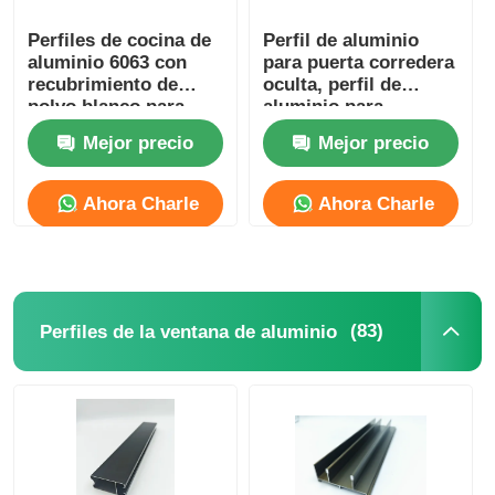
Perfiles de cocina de
Perfil de aluminio
aluminio 6063 con
para puerta corredera
recubrimiento de
oculta, perfil de
polvo blanco para
aluminio para
rieles de cortina
mampara de vidrio
Mejor precio
Mejor precio
cuadrada OEM ODM
Ahora Charle
Ahora Charle
(83)
Perfiles de la ventana de aluminio