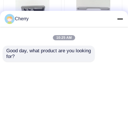
Cherry
Accesorios para
Tiradores cuadrados
armario Muebles para
de aluminio CNC para
10:25 AM
el hogar Dormitorio
cajones de armarios
Riel de armario Tubo
de muebles, tiradores
Good day, what product are you looking 
Rieles colgantes
de tamaño alargado
for?
Mejor precio
Mejor precio
Ahora Charle
Ahora Charle
Vea más
Inicio
Mapa del Sitio
Contactar Ahora
Desktop Site
Mapa del Sitio
Políticas de privacidad