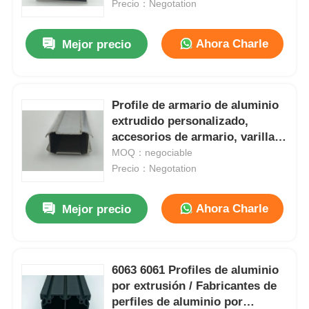
Precio：Negotation
Ahora Charle
Mejor precio
Profile de armario de aluminio
extrudido personalizado,
accesorios de armario, varillas
colgantes, diseño moderno,
MOQ：negociable
tipo de instalación desmontable
Precio：Negotation
y montada en el techo
Ahora Charle
Mejor precio
Hogar
Productos
6063 6061 Profiles de aluminio
por extrusión / Fabricantes de
perfiles de aluminio por
Acerca de nosotros