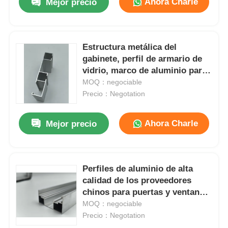
Ahora Charle
Mejor precio
Estructura metálica del
gabinete, perfil de armario de
vidrio, marco de aluminio para
puertas correderas de vidrio de
MOQ：negociable
armario
Precio：Negotation
Ahora Charle
Mejor precio
Perfiles de aluminio de alta
calidad de los proveedores
chinos para puertas y ventanas
de varios colores
MOQ：negociable
Precio：Negotation