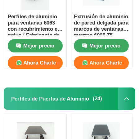
Perfiles de aluminio
Extrusión de aluminio
para ventanas 6063
de pared delgada para
con recubrimiento en
marcos de ventanas y
polvo / Fabricante de
puertas 6005 T5
perfiles de aluminio
Mejor precio
Mejor precio
anodizado
Ahora Charle
Ahora Charle
(24)
Perfiles de Puertas de Aluminio